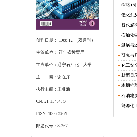
综述 (5)
催化剂及
替代燃料
石油化学
创刊日期： 1988.12 （双月刊）
进展与述评
主管单位： 辽宁省教育厅
研究与开发
主办单位：辽宁石油化工大学
化工安全 
封面目录 
主 编：谢在库
本期推荐 
执行主编：王亚新
石油地质 
CN: 21-1345/TQ
能源化工 
ISSN: 1006-396X
邮发代号：8-267