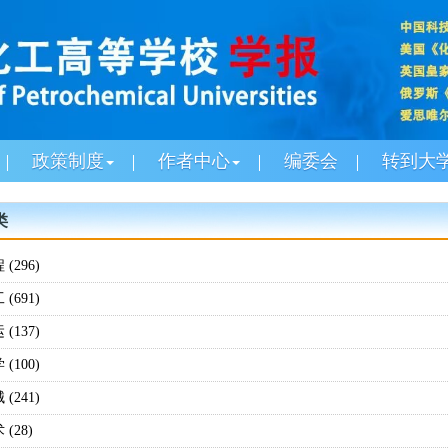
政策制度
作者中心
编委会
转到大
类
(296)
(691)
(137)
(100)
(241)
(28)