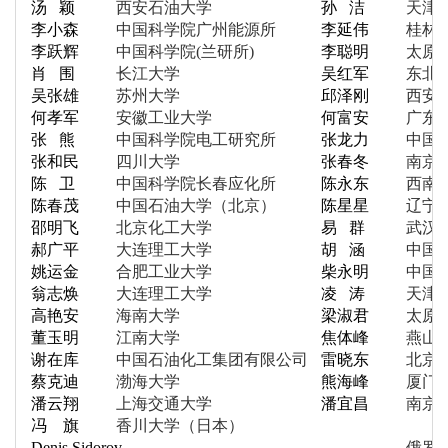
汤 颖
西安石油大学
孙 洁
天津
李小森
中国科学院
广州能源所
李延伟
桂林
李跃辉
中国科学院(兰研所)
李聪明
太原
肖 围
长江大学
吴红军
东北
吴张雄
苏州大学
邱泽刚
西安
何孝军
安徽工业大学
何富安
广东
张 熊
中国科学院
电工研究所
张龙力
中国
张和民
四川大学
张春冬
南京
陈 卫
中国科学院
长春应化所
陈永东
西南
陈春茂
中国石油大学（北京）
陈星星
辽宁
邵明飞
北京化工大学
易 群
武汉
郝广平
大连理工大学
胡 涵
中国
姚运金
合肥工业大学
柴永明
中国
翁志焕
大连理工大学
凌 涛
天津
高艳安
海南大学
梁淑君
太原
董玉明
江南大学
焦体峰
燕山
谢在库
中国石油化工
集团有限公司
雷晓东
北京
蔡克迪
渤海大学
熊海峰
厦门
潘云翔
上海交通大学
潘宜昌
南京
冯 旗
香川大学（日本）
Denis Sidoro
v
俄罗