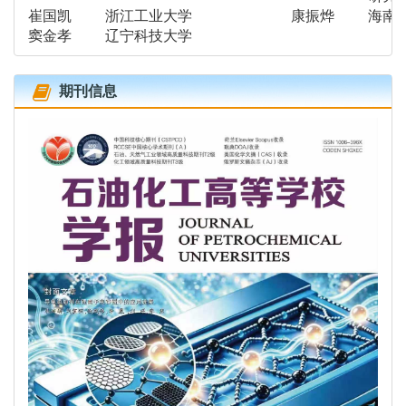
崔国凯
浙江工业大学
康振烨
海南
窦金孝
辽宁科技大学
期刊信息