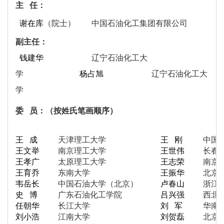
主 任：
谢在库
（院士）
中国石油化工集团有限公司
副主任：
钱建华
辽宁石油化工大
学
杨占旭
辽宁石油化工大
学
委
员：
（
按姓氏笔画顺序）
王 成
天津理工大学
王 刚
中国
王文举
南京理工大学
王世伟
长春
王孝广
太原理工大学
王志荣
南京
王育乔
东南大学
王振华
北京
韦岳长
中国石油大学（北京）
卢春山
浙江
史 博
广东石油化工
学院
吕兴强
西北
任朝华
长江大学
刘 军
华南
刘小浩
江南大学
刘贺磊
北京