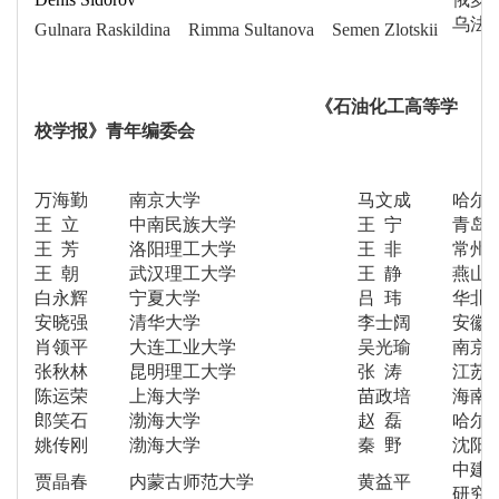
乌法
Gulnara Raskildina Rimma Sultanova Semen Zlotskii
《石油化工高等学
校学报》青年编委会
万海勤
南京大学
马文成
哈尔
王 立
中南民族大学
王 宁
青岛
王 芳
洛阳理工大学
王 非
常州
王 朝
武汉理工大学
王 静
燕山
白永辉
宁夏大学
吕 玮
华北
安晓强
清华大学
李士阔
安徽
肖领平
大连工业大学
吴光瑜
南京
张秋林
昆明理工大学
张 涛
江苏
陈运荣
上海大学
苗政培
海南
郎笑石
渤海大学
赵 磊
哈尔
姚传刚
渤海大学
秦 野
沈阳
中建
贾晶春
内蒙古师范大学
黄益平
研究