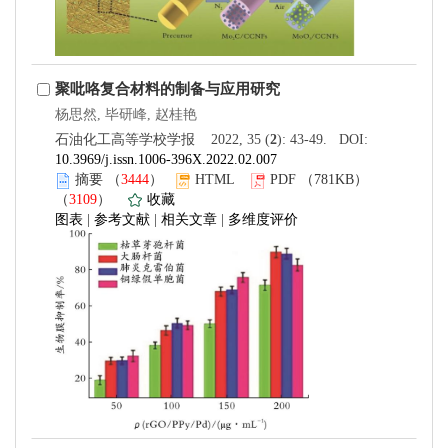
聚吡咯复合材料的制备与应用研究
杨思然, 毕研峰, 赵桂艳
石油化工高等学校学报 2022, 35 (
2
): 43-49. DOI:
10.3969/j.issn.1006-396X.2022.02.007
摘要
（
3444
）
HTML
PDF
（781KB）
（
3109
）
收藏
图表
|
参考文献
|
相关文章
|
多维度评价