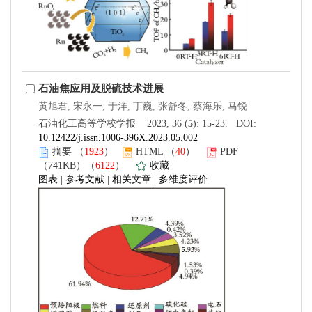
石油焦应用及脱硫技术进展
黄旭君, 宋永一, 于洋, 丁巍, 张舒冬, 蔡海乐, 马锐
石油化工高等学校学报 2023, 36 (
5
): 15-23. DOI:
10.12422/j.issn.1006-396X.2023.05.002
摘要
（
1923
）
HTML
（
40
）
PDF
（741KB）（
6122
）
收藏
图表
|
参考文献
|
相关文章
|
多维度评价