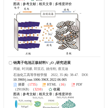
图表
|
参考文献
|
相关文章
|
多维度评价
钠离子电池正极材料V
O
研究进展
2
5
周娅, 时润娜, 郎笑石, 姚传刚, 蔡克迪
石油化工高等学校学报 2022, 35 (
6
): 38-47. DOI:
10.3969/j.issn.1006-396X.2022.06.005
摘要
（
1735
）
HTML
（
16
）
PDF
（2911KB）（
3210
）
收藏
图表
|
参考文献
|
相关文章
|
多维度评价