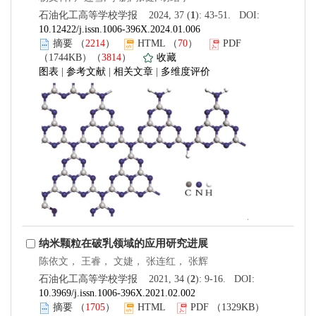
石油化工高等学校学报 2024, 37 (
1
): 43-51. DOI:
10.12422/j.issn.1006-396X.2024.01.006
摘要
（
2214
）
HTML
（
70
）
PDF
（1744KB）（
3814
）
收藏
图表
|
参考文献
|
相关文章
|
多维度评价
纳米颗粒在破乳领域的应用研究进展
陈依文， 王睿， 文婕， 张连红， 张辉
石油化工高等学校学报 2021, 34 (
2
): 9-16. DOI:
10.3969/j.issn.1006-396X.2021.02.002
摘要
（
1705
）
HTML
PDF
（1329KB）