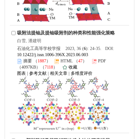
吸附法提铀及提铀吸附剂的种类和性能强化策略
白雪, 潘建明
石油化工高等学校学报 2023, 36 (
6
): 24-35. DOI:
10.12422/j.issn.1006-396X.2023.06.003
摘要
（
1887
）
HTML
（
47
）
PDF
（4097KB）（
7118
）
收藏
图表
|
参考文献
|
相关文章
|
多维度评价