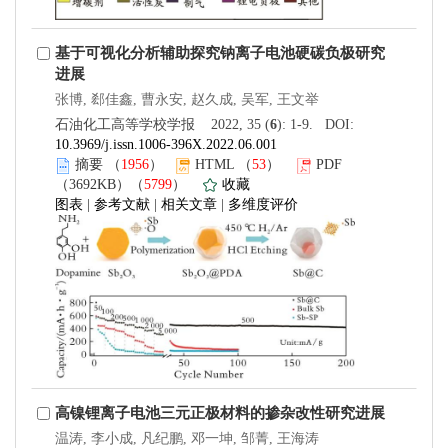
基于可视化分析辅助探究钠离子电池硬碳负极研究
进展
张博, 郄佳鑫, 曹永安, 赵久成, 吴军, 王文举
石油化工高等学校学报 2022, 35 (
6
): 1-9. DOI:
10.3969/j.issn.1006-396X.2022.06.001
摘要
（
1956
）
HTML
（
53
）
PDF
（3692KB）（
5799
）
收藏
图表
|
参考文献
|
相关文章
|
多维度评价
高镍锂离子电池三元正极材料的掺杂改性研究进展
温涛, 李小成, 凡纪鹏, 邓一坤, 邹菁, 王海涛