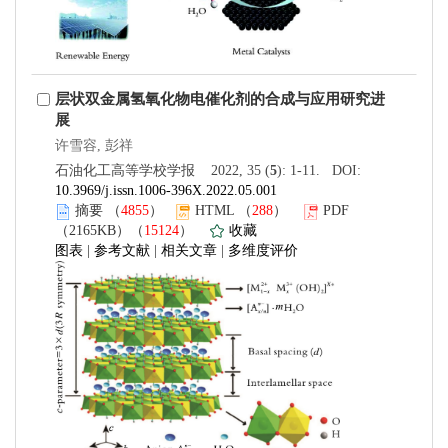
层状双金属氢氧化物电催化剂的合成与应用研究进
展
许雪容, 彭祥
石油化工高等学校学报 2022, 35 (
5
): 1-11. DOI:
10.3969/j.issn.1006-396X.2022.05.001
摘要
（
4855
）
HTML
（
288
）
PDF
（2165KB）（
15124
）
收藏
图表
|
参考文献
|
相关文章
|
多维度评价