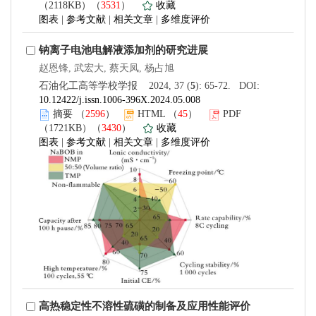
（2118KB）（
3531
）
收藏
图表
|
参考文献
|
相关文章
|
多维度评价
钠离子电池电解液添加剂的研究进展
赵恩锋, 武宏大, 蔡天凤, 杨占旭
石油化工高等学校学报 2024, 37 (
5
): 65-72. DOI:
10.12422/j.issn.1006-396X.2024.05.008
摘要
（
2596
）
HTML
（
45
）
PDF
（1721KB）（
3430
）
收藏
图表
|
参考文献
|
相关文章
|
多维度评价
高热稳定性不溶性硫磺的制备及应用性能评价