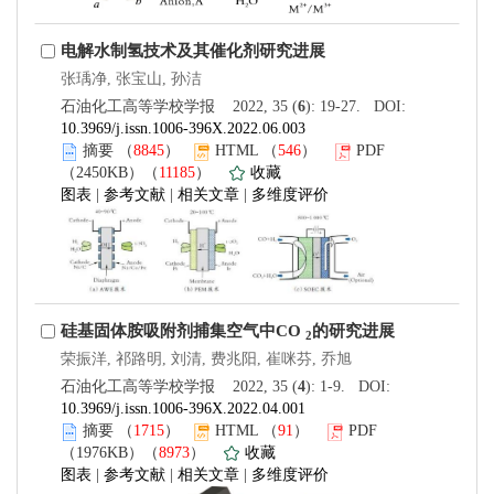
电解水制氢技术及其催化剂研究进展
张瑀净, 张宝山, 孙洁
石油化工高等学校学报 2022, 35 (
6
): 19-27. DOI:
10.3969/j.issn.1006-396X.2022.06.003
摘要
（
8845
）
HTML
（
546
）
PDF
（2450KB）（
11185
）
收藏
图表
|
参考文献
|
相关文章
|
多维度评价
硅基固体胺吸附剂捕集空气中CO
的研究进展
2
荣振洋, 祁路明, 刘清, 费兆阳, 崔咪芬, 乔旭
石油化工高等学校学报 2022, 35 (
4
): 1-9. DOI:
10.3969/j.issn.1006-396X.2022.04.001
摘要
（
1715
）
HTML
（
91
）
PDF
（1976KB）（
8973
）
收藏
图表
|
参考文献
|
相关文章
|
多维度评价