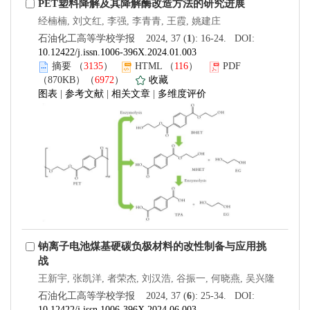
PET塑料降解及其降解酶改造方法的研究进展
经楠楠, 刘文红, 李强, 李青青, 王霞, 姚建庄
石油化工高等学校学报 2024, 37 (
1
): 16-24. DOI:
10.12422/j.issn.1006-396X.2024.01.003
摘要
（
3135
）
HTML
（
116
）
PDF
（870KB）（
6972
）
收藏
图表
|
参考文献
|
相关文章
|
多维度评价
钠离子电池煤基硬碳负极材料的改性制备与应用挑
战
王新宇, 张凯洋, 者荣杰, 刘汉浩, 谷振一, 何晓燕, 吴兴隆
石油化工高等学校学报 2024, 37 (
6
): 25-34. DOI:
10.12422/j.issn.1006-396X.2024.06.003