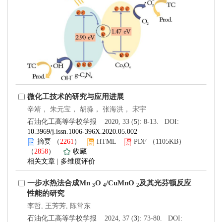
微化工技术的研究与应用进展
辛靖， 朱元宝， 胡淼， 张海洪， 宋宇
石油化工高等学校学报 2020, 33 (
5
): 8-13. DOI:
10.3969/j.issn.1006-396X.2020.05.002
摘要
（
2261
）
HTML
PDF
（1105KB）
（
2858
）
收藏
相关文章
|
多维度评价
一步水热法合成Mn
O
/CuMnO
及其光芬顿反应
3
4
2
性能的研究
李哲, 王芳芳, 陈常东
石油化工高等学校学报 2024, 37 (
3
): 73-80. DOI: