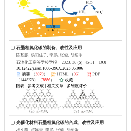
石墨相氮化碳的制备、改性及应用
陈基鹏, 杨阳佳子, 李鹏, 张健, 胡绍争
石油化工高等学校学报 2023, 36 (
5
): 45-51. DOI:
10.12422/j.issn.1006-396X.2023.05.006
摘要
（
3079
）
HTML
（
96
）
PDF
（1448KB）（
3886
）
收藏
图表
|
参考文献
|
相关文章
|
多维度评价
光催化材料石墨相氮化碳的合成、改性及应用
杨文科, 卢连雪, 李鹏, 张健, 胡绍争