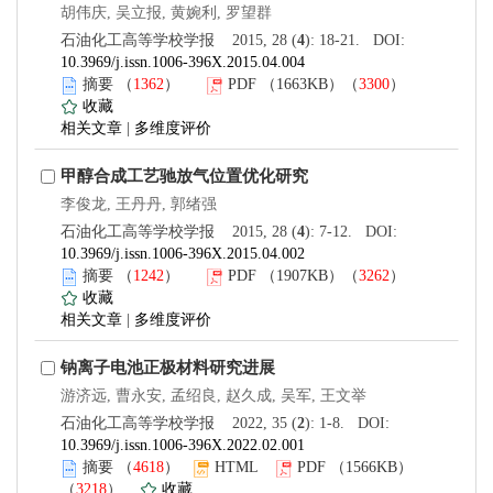
胡伟庆, 吴立报, 黄婉利, 罗望群
石油化工高等学校学报 2015, 28 (
4
): 18-21. DOI:
10.3969/j.issn.1006-396X.2015.04.004
摘要
（
1362
）
PDF
（1663KB）（
3300
）
收藏
相关文章
|
多维度评价
甲醇合成工艺驰放气位置优化研究
李俊龙, 王丹丹, 郭绪强
石油化工高等学校学报 2015, 28 (
4
): 7-12. DOI:
10.3969/j.issn.1006-396X.2015.04.002
摘要
（
1242
）
PDF
（1907KB）（
3262
）
收藏
相关文章
|
多维度评价
钠离子电池正极材料研究进展
游济远, 曹永安, 孟绍良, 赵久成, 吴军, 王文举
石油化工高等学校学报 2022, 35 (
2
): 1-8. DOI:
10.3969/j.issn.1006-396X.2022.02.001
摘要
（
4618
）
HTML
PDF
（1566KB）
（
3218
）
收藏