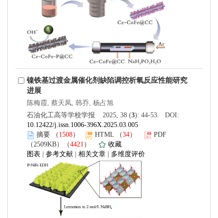
镍铁基过渡金属催化剂缺陷调控析氧反应性能研究
进展
陈梅霞, 蔡天凤, 韩乔, 杨占旭
石油化工高等学校学报 2025, 38 (
3
): 44-53. DOI:
10.12422/j.issn.1006-396X.2025.03.005
摘要
（
1508
）
HTML
（
34
）
PDF
（2509KB）（
4421
）
收藏
图表
|
参考文献
|
相关文章
|
多维度评价