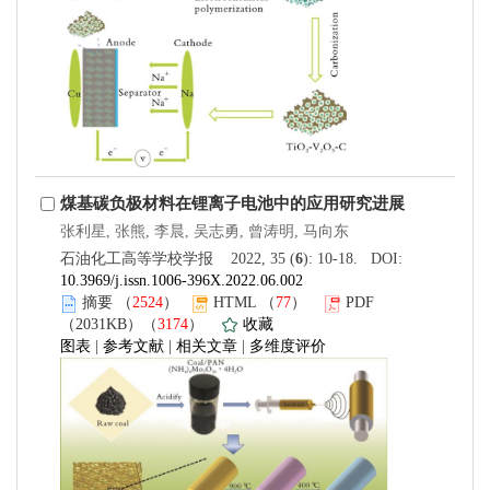
煤基碳负极材料在锂离子电池中的应用研究进展
张利星, 张熊, 李晨, 吴志勇, 曾涛明, 马向东
石油化工高等学校学报 2022, 35 (
6
): 10-18. DOI:
10.3969/j.issn.1006-396X.2022.06.002
摘要
（
2524
）
HTML
（
77
）
PDF
（2031KB）（
3174
）
收藏
图表
|
参考文献
|
相关文章
|
多维度评价