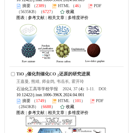
摘要
（
2389
）
HTML
（
46
）
PDF
（5635KB）（
6727
）
收藏
图表
|
参考文献
|
相关文章
|
多维度评价
TiO
催化剂催化CO
还原的研究进展
2
2
王嘉曼, 熊靖, 师金鸽, 韦岳长, 霍开玲
石油化工高等学校学报 2024, 37 (
4
): 1-11. DOI:
10.12422/j.issn.1006-396X.2024.04.001
摘要
（
1749
）
HTML
（
101
）
PDF
（2843KB）（
6688
）
收藏
图表
|
参考文献
|
相关文章
|
多维度评价