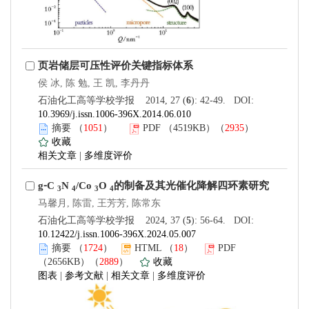
页岩储层可压性评价关键指标体系
侯 冰, 陈 勉, 王 凯, 李丹丹
石油化工高等学校学报 2014, 27 (
6
): 42-49. DOI:
10.3969/j.issn.1006-396X.2014.06.010
摘要
（
1051
）
PDF
（4519KB）（
2935
）
收藏
相关文章
|
多维度评价
g⁃C
N
/Co
O
的制备及其光催化降解四环素研究
3
4
3
4
马馨月, 陈雷, 王芳芳, 陈常东
石油化工高等学校学报 2024, 37 (
5
): 56-64. DOI:
10.12422/j.issn.1006-396X.2024.05.007
摘要
（
1724
）
HTML
（
18
）
PDF
（2656KB）（
2889
）
收藏
图表
|
参考文献
|
相关文章
|
多维度评价