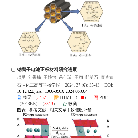
钠离子电池正极材料研究进展
赵昊, 刘香楠, 王静怡, 吕佳璇, 王翔, 郎笑石, 蔡克迪
石油化工高等学校学报 2024, 37 (
6
): 35-43. DOI:
10.12422/j.issn.1006-396X.2024.06.004
摘要
（
3457
）
HTML
（
138
）
PDF
（2043KB）（
8519
）
收藏
图表
|
参考文献
|
相关文章
|
多维度评价