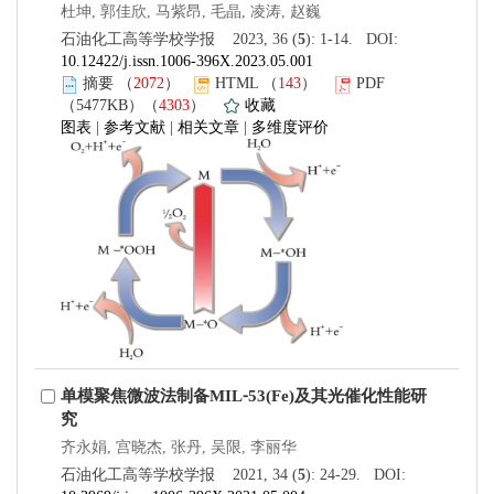
杜坤, 郭佳欣, 马紫昂, 毛晶, 凌涛, 赵巍
石油化工高等学校学报 2023, 36 (
5
): 1-14. DOI:
10.12422/j.issn.1006-396X.2023.05.001
摘要
（
2072
）
HTML
（
143
）
PDF
（5477KB）（
4303
）
收藏
图表
|
参考文献
|
相关文章
|
多维度评价
单模聚焦微波法制备MIL⁃53(Fe)及其光催化性能研
究
齐永娟, 宫晓杰, 张丹, 吴限, 李丽华
石油化工高等学校学报 2021, 34 (
5
): 24-29. DOI: