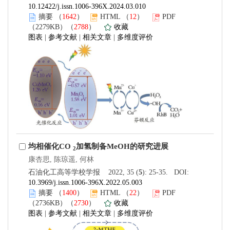
10.12422/j.issn.1006-396X.2024.03.010
摘要
（
1642
）
HTML
（
12
）
PDF
（2279KB）（
2788
）
收藏
图表
|
参考文献
|
相关文章
|
多维度评价
均相催化CO
加氢制备MeOH的研究进展
2
康杏思, 陈琼遥, 何林
石油化工高等学校学报 2022, 35 (
5
): 25-35. DOI:
10.3969/j.issn.1006-396X.2022.05.003
摘要
（
1400
）
HTML
（
22
）
PDF
（2736KB）（
2730
）
收藏
图表
|
参考文献
|
相关文章
|
多维度评价