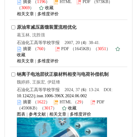
摘要
（
1196
）
HTML
PDF
（973KB）
（
3069
）
收藏
相关文章
|
多维度评价
原油常减压蒸馏装置流程优化
葛玉林, 沈胜强
石油化工高等学校学报 2007, 20 (
4
): 38-41.
摘要
（
760
）
PDF
（1645KB）（
3051
）
收藏
相关文章
|
多维度评价
钠离子电池层状正极材料相变与电荷补偿机制
魏婷婷, 王振宏, 伊廷锋
石油化工高等学校学报 2024, 37 (
6
): 13-24. DOI:
10.12422/j.issn.1006-396X.2024.06.002
摘要
（
1622
）
HTML
（
29
）
PDF
（4590KB）（
3017
）
收藏
图表
|
参考文献
|
相关文章
|
多维度评价