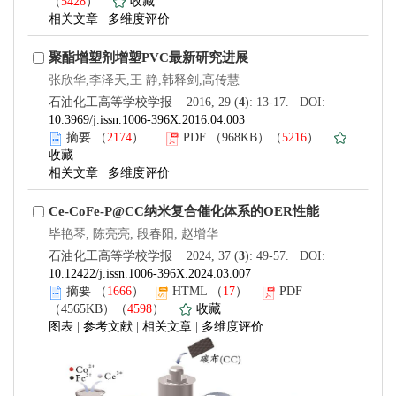
（
5428
）
收藏
相关文章
|
多维度评价
聚酯增塑剂增塑PVC最新研究进展
张欣华,李泽天,王 静,韩释剑,高传慧
石油化工高等学校学报 2016, 29 (
4
): 13-17. DOI:
10.3969/j.issn.1006-396X.2016.04.003
摘要
（
2174
）
PDF
（968KB）（
5216
）
收藏
相关文章
|
多维度评价
Ce-CoFe-P@CC纳米复合催化体系的OER性能
毕艳琴, 陈亮亮, 段春阳, 赵增华
石油化工高等学校学报 2024, 37 (
3
): 49-57. DOI:
10.12422/j.issn.1006-396X.2024.03.007
摘要
（
1666
）
HTML
（
17
）
PDF
（4565KB）（
4598
）
收藏
图表
|
参考文献
|
相关文章
|
多维度评价