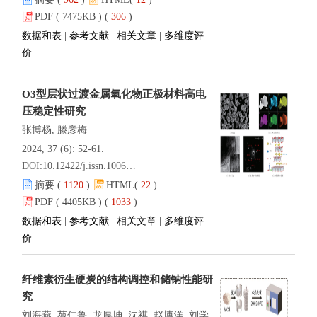
PDF ( 7475KB ) (
306
)
数据和表
|
参考文献
|
相关文章
|
多维度评
价
O3型层状过渡金属氧化物正极材料高电
压稳定性研究
张博杨, 滕彦梅
2024, 37 (6): 52-61.
DOI:
10.12422/j.issn.1006-396X.2024.06.006
摘要 (
1120
)
HTML(
22
)
PDF ( 4405KB ) (
1033
)
数据和表
|
参考文献
|
相关文章
|
多维度评
价
纤维素衍生硬炭的结构调控和储钠性能研
究
刘海燕, 苑仁鲁, 龙厚坤, 沈祺, 赵博洋, 刘学