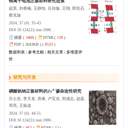
钠离子电池正极材料研究进展
赵昊, 刘香楠, 王静怡, 吕佳璇, 王翔, 郎笑石,
蔡克迪
2024, 37 (6): 35-43.
DOI:
10.12422/j.issn.1006-396X.2024.06.004
摘要 (
3460
)
HTML(
139
)
PDF ( 2043KB ) (
8533
)
数据和表
|
参考文献
|
相关文章
|
多维度评
价
研究与开发
4+
磷酸钒钠正极材料的Zr
掺杂改性研究
吕士忠, 李天龙, 房睿, 卢宝光, 郑成志, 赵磊,
邓亮, 王振波
2024, 37 (6): 44-51.
DOI:
10.12422/j.issn.1006-396X.2024.06.005
摘要 (
962
)
HTML(
12
)