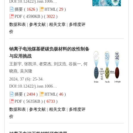
DOI:
10.12422/j.issn.1006-396X.2024.06.002
摘要 (
1626
)
HTML(
29
)
PDF ( 4590KB ) (
3022
)
数据和表
|
参考文献
|
相关文章
|
多维度评
价
钠离子电池煤基硬碳负极材料的改性制备
与应用挑战
王新宇, 张凯洋, 者荣杰, 刘汉浩, 谷振一, 何
晓燕, 吴兴隆
2024, 37 (6): 25-34.
DOI:
10.12422/j.issn.1006-396X.2024.06.003
摘要 (
2404
)
HTML(
46
)
PDF ( 5635KB ) (
6733
)
数据和表
|
参考文献
|
相关文章
|
多维度评
价