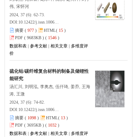
伟, 宋怀河
2024, 37 (6): 62-73.
DOI:
10.12422/j.issn.1006-396X.2024.06.007
摘要 (
977
)
HTML(
15
)
PDF ( 9683KB ) (
1546
)
数据和表
|
参考文献
|
相关文章
|
多维度评
价
硫化钴/碳纤维复合材料的制备及储锂性
能研究
汤汇川, 刘明泓, 李奥杰, 伍仟琦, 姜乔, 王海
涛, 王溦
2024, 37 (6): 74-82.
DOI:
10.12422/j.issn.1006-396X.2024.06.008
摘要 (
1098
)
HTML(
13
)
PDF ( 3695KB ) (
1032
)
数据和表
|
参考文献
|
相关文章
|
多维度评