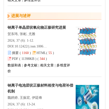
相关文章
|
多维度评价
进展与述评
钠离子单晶层状氧化物正极研究进展
贺东玮, 张彬, 尤雅
2024, 37 (6): 1-12.
DOI:
10.12422/j.issn.1006-396X.2024.06.001
摘要 (
1160
)
HTML(
55
)
PDF ( 11398KB ) (
344
)
数据和表
|
参考文献
|
相关文章
|
多维度评
价
钠离子电池层状正极材料相变与电荷补偿
机制
魏婷婷, 王振宏, 伊廷锋
2024, 37 (6): 13-24.