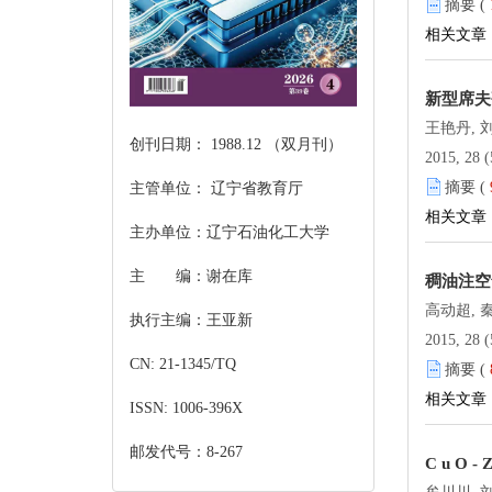
摘要 (
相关文章
新型席夫
王艳丹, 刘
创刊日期： 1988.12 （双月刊）
2015, 28 (
摘要 (
主管单位： 辽宁省教育厅
相关文章
主办单位：辽宁石油化工大学
主 编：谢在库
稠油注空
高动超, 
执行主编：王亚新
2015, 28 (
CN: 21-1345/TQ
摘要 (
相关文章
ISSN: 1006-396X
邮发代号：8-267
C u O - Z