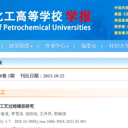
政策制度
作者中心
编委会
转到大
录
 28卷 5期 刊出日期：2015-10-25
化工
工艺过程模拟研究
李俊龙, 李雪冰, 倪欣怡, 王丹丹, 郭绪强
5): 1-7.
DOI:
10.3969/j.issn.1006-396X.2015.05.001