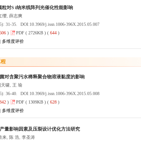
米颗粒对S i纳米线阵列光催化性能影响
刘红缨, 薛志爽
5): 31-35.
DOI:
10.3969/j.issn.1006-396X.2015.05.007
606
)
PDF ( 2726KB ) (
644
)
|
多维度评价
工程
菌对含聚污水稀释聚合物溶液黏度的影响
刘天啸, 王 瑜
5): 36-40.
DOI:
10.3969/j.issn.1006-396X.2015.05.008
842
)
PDF ( 1309KB ) (
628
)
|
多维度评价
产量影响因素及压裂设计优化方法研究
胜来, 陈 浩, 李圣涛