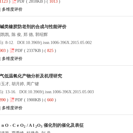
1123
)
PDF ( 2818KB ) (
1013
)
|
多维度评价
碱类橡胶防老剂的合成与性能评价
凯凯, 陈 俊, 郑 德, 郭绍辉
5): 8-12.
DOI:
10.3969/j.issn.1006-396X.2015.05.002
903
)
PDF ( 2337KB ) (
825
)
|
多维度评价
气低温氧化产物分析及机理研究
秦玉才, 胡月婷, 周广键
5): 13-16.
DOI:
10.3969/j.issn.1006-396X.2015.05.003
890
)
PDF ( 1900KB ) (
660
)
|
多维度评价
 n O - C e O
/ A l
O
催化剂的催化及表征
2
2
3