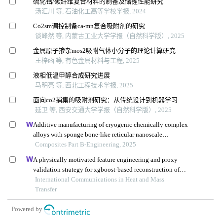
硫化钴/碳纤维复合材料的制备及储锂性能研究
汤汇川 等, 石油化工高等学校学报, 2024
Co2sm调控制备ca-mn复合吸附剂的研究
谈峰然 等, 内蒙古工业大学学报（自然科学版）, 2025
金属原子掺杂mos2吸附气体小分子的理论计算研究
王梓函 等, 有色金属材料与工程, 2025
液相低温甲醇合成研究进展
马明亮 等, 西北工程技术学报, 2025
面向co2捕集的吸附剂研究：从传统设计到机器学习
延卫 等, 西安交通大学学报（自然科学版）, 2025
Additive manufacturing of cryogenic chemically complex
alloys with sponge bone-like reticular nanoscale
superstructure
Composites Part B-Engineering, 2025
A physically motivated feature engineering and proxy
validation strategy for xgboost-based reconstruction of
thermal conductivity in supercritical hydrocarbon fluids
International Communications in Heat and Mass
Transfer
Powered by