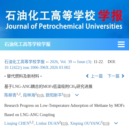
石油化工高等学校学报
石油化工高等学校学报
››
2026
,
Vol. 39
››
Issue (3)
: 11-22.
DOI:
10.12422/j.issn.1006-396X.2026.03.002
• 替代燃料及新材料 •
上一篇
下一篇
基于LNG-ANG耦合的MOFs低温吸附CH
研究进展
4
1
,
2
2
1
陈柳青
,
段林海
(
),
欧阳新平
(
)
Research Progress on Low-Temperature Adsorption of Methane by MOFs
Based on LNG-ANG Coupling
1
,
2
2
1
Liuqing CHEN
,
Linhai DUAN
(
),
Xinping OUYANG
(
)