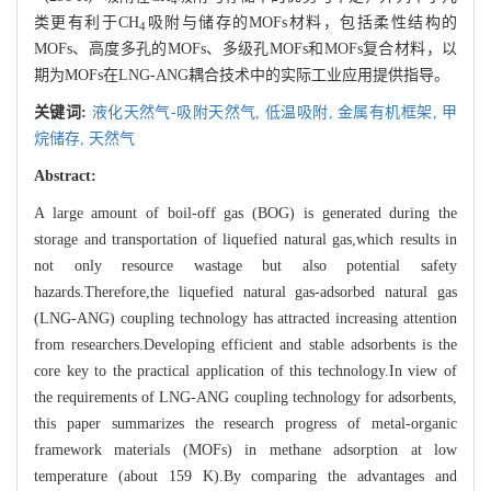
4
类更有利于CH
吸附与储存的MOFs材料，包括柔性结构的
4
MOFs、高度多孔的MOFs、多级孔MOFs和MOFs复合材料，以
期为MOFs在LNG-ANG耦合技术中的实际工业应用提供指导。
关键词:
液化天然气-吸附天然气,
低温吸附,
金属有机框架,
甲
烷储存,
天然气
Abstract:
A large amount of boil-off gas (BOG) is generated during the
storage and transportation of liquefied natural gas,which results in
not only resource wastage but also potential safety
hazards.Therefore,the liquefied natural gas-adsorbed natural gas
(LNG-ANG) coupling technology has attracted increasing attention
from researchers.Developing efficient and stable adsorbents is the
core key to the practical application of this technology.In view of
the requirements of LNG-ANG coupling technology for adsorbents,
this paper summarizes the research progress of metal-organic
framework materials (MOFs) in methane adsorption at low
temperature (about 159 K).By comparing the advantages and