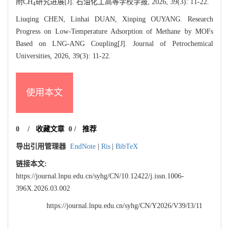
附CH
研究进展[J]. 石油化工高等学校学报, 2026, 39(3): 11-22.
4
Liuqing CHEN, Linhai DUAN, Xinping OUYANG. Research
Progress on Low-Temperature Adsorption of Methane by MOFs
Based on LNG-ANG Coupling[J]. Journal of Petrochemical
Universities, 2026, 39(3): 11-22.
使用本文
0
/
收藏文章
0
/
推荐
导出引用管理器
EndNote
|
Ris
|
BibTeX
链接本文:
https://journal.lnpu.edu.cn/syhg/CN/10.12422/j.issn.1006-
396X.2026.03.002
https://journal.lnpu.edu.cn/syhg/CN/Y2026/V39/I3/11