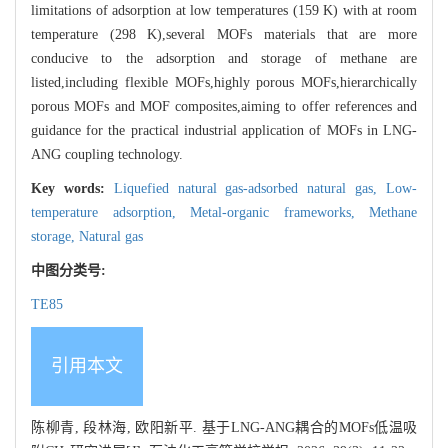
limitations of adsorption at low temperatures (159 K) with at room
temperature (298 K),several MOFs materials that are more
conducive to the adsorption and storage of methane are
listed,including flexible MOFs,highly porous MOFs,hierarchically
porous MOFs and MOF composites,aiming to offer references and
guidance for the practical industrial application of MOFs in LNG-
ANG coupling technology.
Key words:
Liquefied natural gas-adsorbed natural gas,
Low-
temperature adsorption,
Metal-organic frameworks,
Methane
storage,
Natural gas
中图分类号:
TE85
引用本文
陈柳青, 段林海, 欧阳新平. 基于LNG-ANG耦合的MOFs低温吸