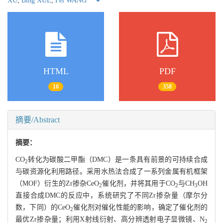
XU
,
Bing XUE
,
Fei WANG
HTML
PDF
10
358
摘要/Abstract
摘要：
CO
转化为碳酸二甲酯（DMC）是一条具有前景的可持续合成
2
与碳资源化利用路径。采用水热法合成了一系列金属有机框架
（MOF）衍生的Zr掺杂CeO
催化剂，并将其用于CO
与CH
OH
2
2
3
直接合成DMC的反应中，系统研究了不同Zr掺杂量（摩尔分
数，下同）的CeO
催化剂对催化性能的影响，确定了催化剂的
2
最优Zr掺杂量；利用X射线衍射、高分辨透射电子显微镜、N
2