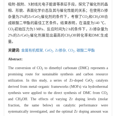
吸附-脱附、X射线光电子能谱等表征手段，探究了催化剂的晶
相、形貌、表面化学价态及其与催化性能的关系；在使用Zr掺
杂量为2%的Zr/CeO
催化剂的条件下，考察了CO
和CH
OH合
2
2
3
成碳酸二甲酯的最佳工艺条件。结果表明，在温度为140 ℃、
CO
初始压力为3 MPa、反应时间为2 h的条件下，Zr掺杂量为
2
2%的Zr/CeO
催化剂展现出最高的CH
OH转化率和DMC生成
2
3
量。
关键词:
金属有机框架,
CeO
,
Zr掺杂,
CO
,
碳酸二甲酯
2
2
Abstract:
The conversion of CO
to dimethyl carbonate (DMC) represents a
2
promising route for sustainable synthesis and carbon resource
utilization. In this study, a series of Zr-doped CeO
catalysts
2
derived from metal–organic frameworks (MOFs) via hydrothermal
synthesis were applied to the direct synthesis of DMC from CO
2
and CH
OH. The effects of varying Zr doping levels (molar
3
fraction, the same below) on catalytic performance were
systematically investigated, and the optimal Zr doping amount was