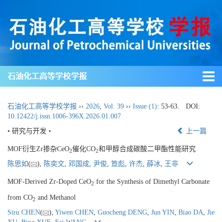
石油化工高等学校学报
石油化工高等学校学报
››
2026
,
Vol. 39
››
Issue (1)
: 53-63.
DOI:
10.12422/j.issn.1006-396X.2026.01.007
• 研究与开发 •
上一篇
MOF衍生Zr掺杂CeO
催化CO
和甲醇合成碳酸二甲酯性能研究
2
2
陈思如
(
),
陈奕文
,
邓国成
,
尹俊
,
笪彪
,
许杰
,
薛冰
,
王非
MOF-Derived Zr-Doped CeO
for the Synthesis of Dimethyl Carbonate
2
from CO
and Methanol
2
Siru CHEN
(
),
Yiwen CHEN
,
Guocheng DENG
,
Jun YIN
,
Biao DA
,
Jie