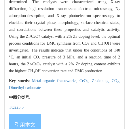
determined. The catalysts were characterized using X-ray
diffraction, high-resolution transmission electron microscopy, N
2
adsorption-desorption, and X-ray photoelectron spectroscopy to
elucidate their crystal phase, morphology, surface chemical states,
and correlations between these properties and catalytic activity.
Using the Zr/CeO? catalyst with a 2% Zr doping level, the optimal
process conditions for DMC synthesis from CO? and CH?OH were
investigated. The results indicate that under the conditions of 140
°C, an initial CO
pressure of 3 MPa, and a reaction time of 2
2
hours, the Zr/CeO
catalyst with a 2% Zr doping content exhibits
2
the highest CH
OH conversion rate and DMC production.
3
Key words:
Metal-organic frameworks,
CeO
,
Zr-doping,
CO
,
2
2
Dimethyl carbonate
中图分类号:
TQ225.5
引用本文