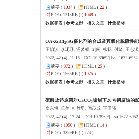
摘要 (
1037
)
HTML (
22
)
PDF ( 1218KB ) (
1049
)
数据和表
|
参考文献
|
相关文章
|
计量指标
OA⁃ZnCl
/SG催化剂的合成及其氧化脱硫性能
2
王韵淇, 李珊珊, 汤梦蝶, 刘闯, 柳畅, 付琦, 王志猛
2022, 42 (4): 11-16.
DOI:
10.3969/j.issn.1672-6952.2022.04
摘要 (
972
)
HTML (
25
)
PDF ( 1566KB ) (
1075
)
数据和表
|
参考文献
|
相关文章
|
计量指标
硫酸盐还原菌对CaCO
垢层下20号钢腐蚀的
3
李东博, 董美, 杜胜男, 闫茂成, 王卫强
2022, 42 (4): 17-24.
DOI:
10.3969/j.issn.1672-6952.2022.04
摘要 (
1050
)
HTML (
14
)
PDF ( 3299KB ) (
774
)