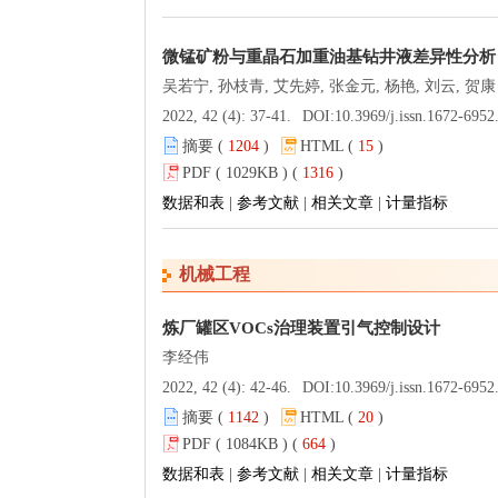
微锰矿粉与重晶石加重油基钻井液差异性分析
吴若宁, 孙枝青, 艾先婷, 张金元, 杨艳, 刘云, 贺康
2022, 42 (4): 37-41.
DOI:
10.3969/j.issn.1672-6952.2022.04
摘要 (
1204
)
HTML (
15
)
PDF ( 1029KB ) (
1316
)
数据和表
|
参考文献
|
相关文章
|
计量指标
机械工程
炼厂罐区VOCs治理装置引气控制设计
李经伟
2022, 42 (4): 42-46.
DOI:
10.3969/j.issn.1672-6952.2022.04
摘要 (
1142
)
HTML (
20
)
PDF ( 1084KB ) (
664
)
数据和表
|
参考文献
|
相关文章
|
计量指标