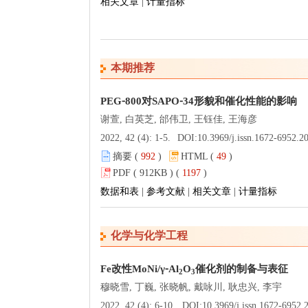
相关文章
|
计量指标
本期推荐
PEG⁃800对SAPO⁃34形貌和催化性能的影响
谢萱, 白英芝, 邰伟卫, 王钰佳, 王海彦
2022, 42 (4): 1-5.
DOI:
10.3969/j.issn.1672-6952.2022.04.00
摘要 (
992
)
HTML (
49
)
PDF ( 912KB ) (
1197
)
数据和表
|
参考文献
|
相关文章
|
计量指标
化学与化学工程
Fe改性MoNi/γ⁃Al
O
催化剂的制备与表征
2
3
穆晓雪, 丁巍, 张晓帆, 戴咏川, 耿忠兴, 李宇
2022, 42 (4): 6-10.
DOI:
10.3969/j.issn.1672-6952.2022.04.0