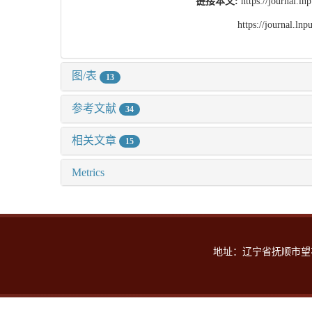
链接本文:
https://journal.l
https://journal.l
图/表
13
参考文献
34
相关文章
15
Metrics
地址：辽宁省抚顺市望花区丹东路