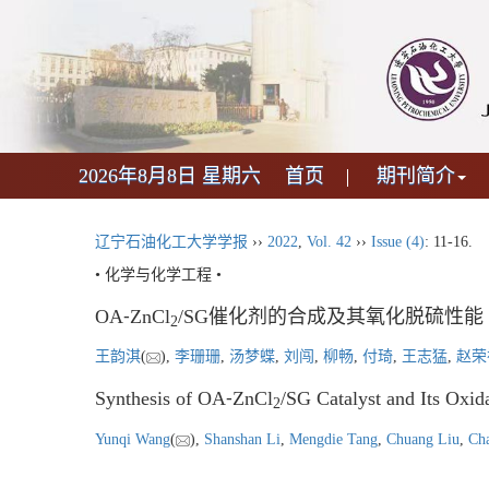
2026年8月8日 星期六
首页
期刊简介
辽宁石油化工大学学报
››
2022
,
Vol. 42
››
Issue (4)
: 11-16.
• 化学与化学工程 •
OA⁃ZnCl
/SG催化剂的合成及其氧化脱硫性能
2
王韵淇
(
),
李珊珊
,
汤梦蝶
,
刘闯
,
柳畅
,
付琦
,
王志猛
,
赵荣
Synthesis of OA⁃ZnCl
/SG Catalyst and Its Oxid
2
Yunqi Wang
(
),
Shanshan Li
,
Mengdie Tang
,
Chuang Liu
,
Ch