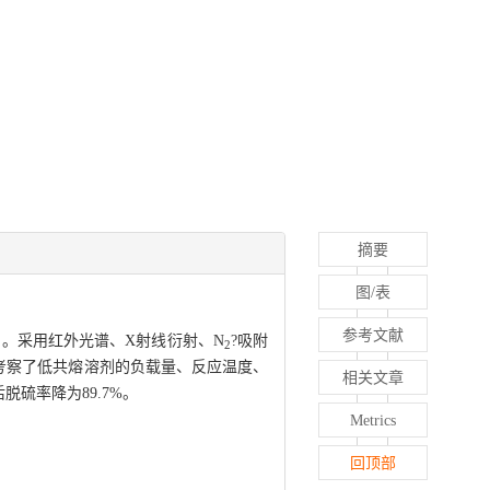
摘要
图/表
参考文献
剂。采用红外光谱、X射线衍射、N
?吸附
2
考察了低共熔溶剂的负载量、反应温度、
相关文章
脱硫率降为89.7%。
Metrics
回顶部