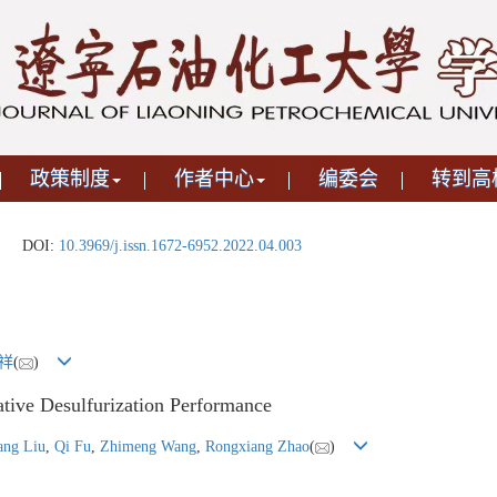
政策制度
作者中心
编委会
转到高
DOI:
10.3969/j.issn.1672-6952.2022.04.003
祥
(
)
ative Desulfurization Performance
ang Liu
,
Qi Fu
,
Zhimeng Wang
,
Rongxiang Zhao
(
)