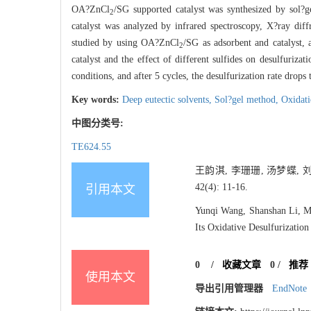
OA?ZnCl
/SG supported catalyst was synthesized by sol?g
2
catalyst was analyzed by infrared spectroscopy, X?ray diff
studied by using OA?ZnCl
/SG as adsorbent and catalyst,
2
catalyst and the effect of different sulfides on desulfuriza
conditions, and after 5 cycles, the desulfurization rate drops
Key words:
Deep eutectic solvents,
Sol?gel method,
Oxidati
中图分类号:
TE624.55
王韵淇, 李珊珊, 汤梦蝶, 刘闯
42(4): 11-16.
引用本文
Yunqi Wang, Shanshan Li, M
Its Oxidative Desulfurizatio
0
/
收藏文章
0
/
推荐
使用本文
导出引用管理器
EndNote