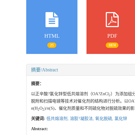
HTML
PDF
25
1074
摘要/Abstract
摘要：
以正辛酸?氯化锌型低共熔溶剂（OA?ZnCl
）为添加组分
2
脱附和扫描电镜等技术对催化剂的结构进行分析。以OA?Z
n
(H
O
)/
n
(S)、催化剂质量和不同硫化物对脱硫效果的影
2
2
关键词:
低共熔溶剂,
溶胶?凝胶法,
氧化脱硫,
氯化锌
Abstract: