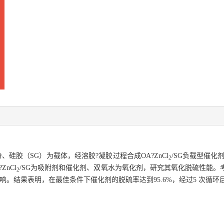
、硅胶（SG）为载体，经溶胶?凝胶过程合成OA?ZnCl
/SG负载型催化
2
nCl
/SG为吸附剂和催化剂、双氧水为氧化剂，研究其氧化脱硫性能。
2
响。结果表明，在最佳条件下催化剂的脱硫率达到95.6%，经过5 次循环后