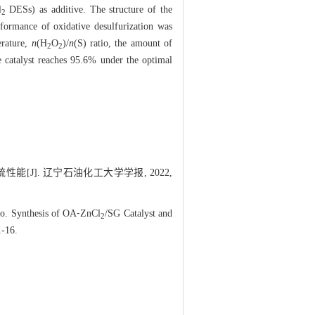
l
DESs) as additive. The structure of the
2
formance of oxidative desulfurization was
erature,
n
(H
O
)/
n
(S) ratio, the amount of
2
2
the catalyst reaches 95.6% under the optimal
能[J]. 辽宁石油化工大学学报, 2022,
o. Synthesis of OA⁃ZnCl
/SG Catalyst and
2
1-16.