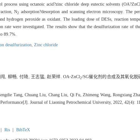
el process using octanoic acid?zinc chloride deep eutectic solvents (OA?ZnC
raction, N
adsorption?desorption and scanning electron microscopy. The per
2
 and hydrogen peroxide as oxidant. The loading dose of DESs, reaction temp
tion rate were investigated. The results show that the desulfurization rate of 
 to 89.7%.
on desulfurization,
Zinc chloride
, 柳畅, 付琦, 王志猛, 赵荣祥. OA⁃ZnCl
/SG催化剂的合成及其氧化脱硫性
2
engdie Tang, Chuang Liu, Chang Liu, Qi Fu, Zhimeng Wang, Rongxiang Zha
n Performance[J]. Journal of Liaoning Petrochemical University, 2022, 42(4): 1
|
Ris
|
BibTeX