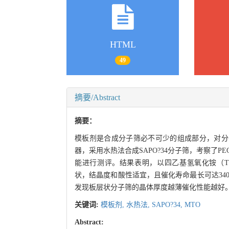
HTML
49
摘要/Abstract
摘要：
模板剂是合成分子筛必不可少的组成部分，对分
器，采用水热法合成SAPO?34分子筛，考察了P
能进行测评。结果表明，以四乙基氢氧化铵（TE
状，结晶度和酸性适宜，且催化寿命最长可达340 
发现板层状分子筛的晶体厚度越薄催化性能越好
关键词:
模板剂,
水热法,
SAPO?34,
MTO
Abstract: