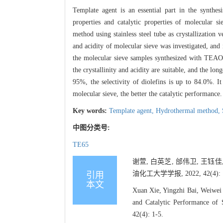
Template agent is an essential part in the synthes
properties and catalytic properties of molecular 
method using stainless steel tube as crystallization
and acidity of molecular sieve was investigated, and
the molecular sieve samples synthesized with TEAO
the crystallinity and acidity are suitable, and the lo
95%, the selectivity of diolefins is up to 84.0%. It 
molecular sieve, the better the catalytic performance.
Key words:
Template agent,
Hydrothermal method,
中图分类号:
TE65
谢萱, 白英芝, 邰伟卫, 王钰佳,
油化工大学学报, 2022, 42(4): 1
引用
本文
Xuan Xie, Yingzhi Bai, Weiwei
and Catalytic Performance of 
42(4): 1-5.