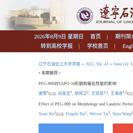
2026年8月9日 星期日
首页
期刊简
转到高校学报
学校首页
Engl
辽宁石油化工大学学报
››
2022
,
Vol. 42
››
Issue (4)
: 1
• 本期推荐 •
PEG⁃800对SAPO⁃34形貌和催化性能的影响
1
1
2
1
,
2
1
,
2
谢萱
(
),
白英芝
,
邰伟卫
,
王钰佳
,
王海彦
(
Effect of PEG⁃800 on Morphology and Catalytic Perf
1
1
2
Xuan Xie
(
),
Yingzhi Bai
,
Weiwei Tai
,
Yujia Wang