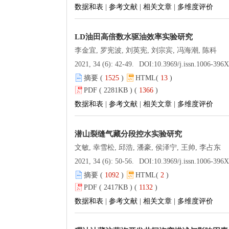
数据和表
|
参考文献
|
相关文章
|
多维度评价
LD油田高倍数水驱油效率实验研究
李金宜, 罗宪波, 刘英宪, 刘宗宾, 冯海潮, 陈科
2021, 34 (6): 42-49.
DOI:
10.3969/j.issn.1006-396X.2021.06
摘要 (
1525
)
HTML(
13
)
PDF ( 2281KB ) (
1366
)
数据和表
|
参考文献
|
相关文章
|
多维度评价
潜山裂缝气藏分段控水实验研究
文敏, 幸雪松, 邱浩, 潘豪, 侯泽宁, 王帅, 李占东
2021, 34 (6): 50-56.
DOI:
10.3969/j.issn.1006-396X.2021.06
摘要 (
1092
)
HTML(
2
)
PDF ( 2417KB ) (
1132
)
数据和表
|
参考文献
|
相关文章
|
多维度评价