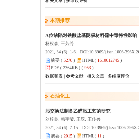
相关文章
|
多维度评价
本期推荐
A位缺陷对铁酸盐基阴极材料硫中毒特性影响
杨权森, 王芳芳
2021, 34 (6): 1-6.
DOI:
10.3969/j.issn.1006-396X.2021.06.00
摘要 (
5276
)
HTML(
1610612745
)
PDF ( 2364KB ) (
953
)
数据和表
|
参考文献
|
相关文章
|
多维度评价
石油化工
肟交换法制备乙醛肟工艺的研究
刘梓良, 韩宇莹, 王双, 王传兴
2021, 34 (6): 7-15.
DOI:
10.3969/j.issn.1006-396X.2021.06.
摘要 (
2015
)
HTML(
11
)