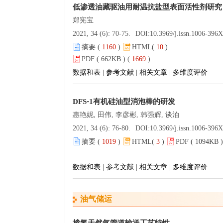
低渗透油藏驱油用耐温抗盐型表面活性剂研究
郑宪宝
2021, 34 (6): 70-75.
DOI:
10.3969/j.issn.1006-396X.2021.06
摘要 (
1160
)
HTML(
10
)
PDF ( 662KB ) (
1669
)
数据和表
|
参考文献
|
相关文章
|
多维度评价
DFS⁃1有机硅油型消泡棒的研发
惠艳妮, 田伟, 李彦彬, 韩强辉, 谈泊
2021, 34 (6): 76-80.
DOI:
10.3969/j.issn.1006-396X.2021.06
摘要 (
1019
)
HTML(
3
)
PDF ( 1094KB )
数据和表
|
参考文献
|
相关文章
|
多维度评价
油气储运