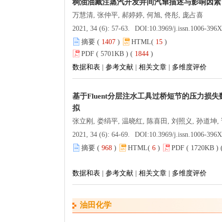
稠油油藏注蒸汽开发井间汽窜描述与影响因素
万慧清, 张仲平, 郝婷婷, 何旭, 佟彤, 庞占喜
2021, 34 (6): 57-63.
DOI:
10.3969/j.issn.1006-396X.2021.06
摘要 (
1407
)
HTML(
15
)
PDF ( 5701KB ) (
1844
)
数据和表
|
参考文献
|
相关文章
|
多维度评价
基于Fluent分层注水工具过桥短节的压力损失
拟
张立刚, 娄绢平, 温晓红, 陈喜田, 刘照义, 孙道坤,
2021, 34 (6): 64-69.
DOI:
10.3969/j.issn.1006-396X.2021.06
摘要 (
968
)
HTML(
6
)
PDF ( 1720KB ) 
数据和表
|
参考文献
|
相关文章
|
多维度评价
油田化学