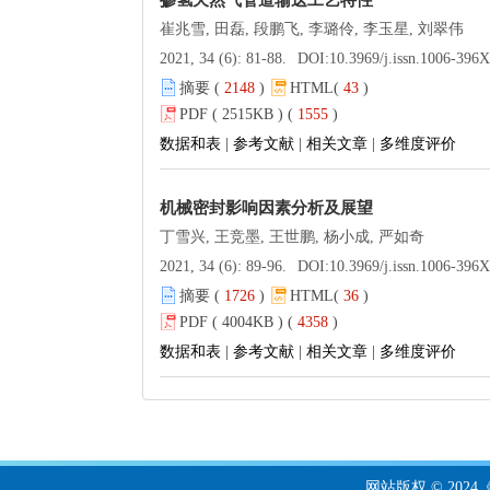
掺氢天然气管道输送工艺特性
崔兆雪, 田磊, 段鹏飞, 李璐伶, 李玉星, 刘翠伟
2021, 34 (6): 81-88.
DOI:
10.3969/j.issn.1006-396X.2021.06
摘要 (
2148
)
HTML(
43
)
PDF ( 2515KB ) (
1555
)
数据和表
|
参考文献
|
相关文章
|
多维度评价
机械密封影响因素分析及展望
丁雪兴, 王竞墨, 王世鹏, 杨小成, 严如奇
2021, 34 (6): 89-96.
DOI:
10.3969/j.issn.1006-396X.2021.06
摘要 (
1726
)
HTML(
36
)
PDF ( 4004KB ) (
4358
)
数据和表
|
参考文献
|
相关文章
|
多维度评价
网站版权 © 20