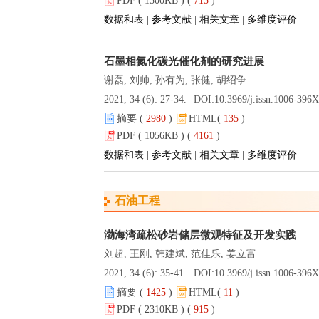
PDF ( 1500KB ) (
715
)
数据和表
|
参考文献
|
相关文章
|
多维度评价
石墨相氮化碳光催化剂的研究进展
谢磊, 刘帅, 孙有为, 张健, 胡绍争
2021, 34 (6): 27-34.
DOI:
10.3969/j.issn.1006-396X.2021.06
摘要 (
2980
)
HTML(
135
)
PDF ( 1056KB ) (
4161
)
数据和表
|
参考文献
|
相关文章
|
多维度评价
石油工程
渤海湾疏松砂岩储层微观特征及开发实践
刘超, 王刚, 韩建斌, 范佳乐, 姜立富
2021, 34 (6): 35-41.
DOI:
10.3969/j.issn.1006-396X.2021.06
摘要 (
1425
)
HTML(
11
)
PDF ( 2310KB ) (
915
)