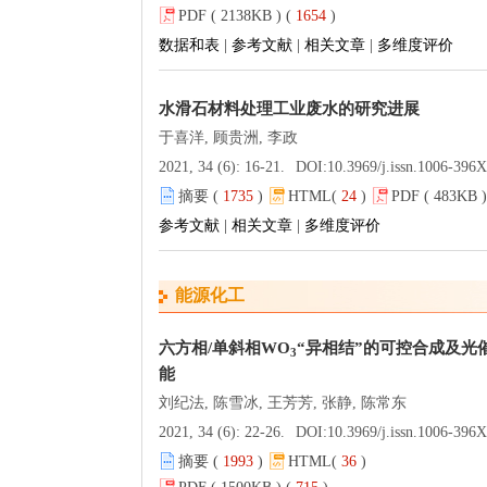
PDF ( 2138KB ) (
1654
)
数据和表
|
参考文献
|
相关文章
|
多维度评价
水滑石材料处理工业废水的研究进展
于喜洋, 顾贵洲, 李政
2021, 34 (6): 16-21.
DOI:
10.3969/j.issn.1006-396
摘要 (
1735
)
HTML(
24
)
PDF ( 483KB )
参考文献
|
相关文章
|
多维度评价
能源化工
六方相/单斜相WO
“异相结”的可控合成及光
3
能
刘纪法, 陈雪冰, 王芳芳, 张静, 陈常东
2021, 34 (6): 22-26.
DOI:
10.3969/j.issn.1006-396X.2021.06
摘要 (
1993
)
HTML(
36
)