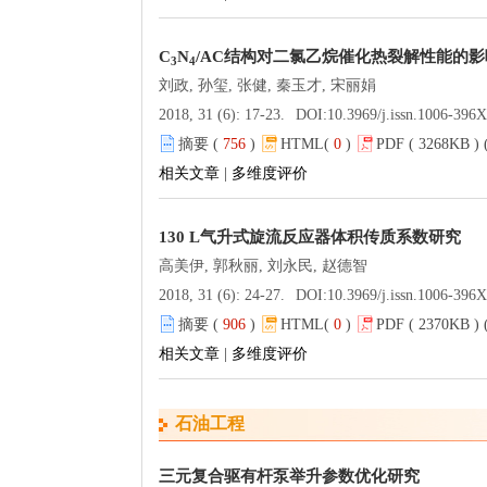
C
N
/AC结构对二氯乙烷催化热裂解性能的影
3
4
刘政, 孙玺, 张健, 秦玉才, 宋丽娟
2018, 31 (6): 17-23.
DOI:
10.3969/j.issn.1006-396
摘要 (
756
)
HTML(
0
)
PDF ( 3268KB ) 
相关文章
|
多维度评价
130 L气升式旋流反应器体积传质系数研究
高美伊, 郭秋丽, 刘永民, 赵德智
2018, 31 (6): 24-27.
DOI:
10.3969/j.issn.1006-396
摘要 (
906
)
HTML(
0
)
PDF ( 2370KB ) 
相关文章
|
多维度评价
石油工程
三元复合驱有杆泵举升参数优化研究