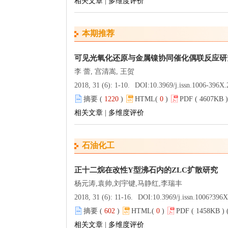
相关文章
|
多维度评价
本期推荐
可见光氧化还原与金属镍协同催化偶联反应研
李 蕾, 宫清嵩, 王贺
2018, 31 (6): 1-10.
DOI:
10.3969/j.issn.1006-396X
摘要 (
1220
)
HTML(
0
)
PDF ( 4607KB )
相关文章
|
多维度评价
石油化工
正十二烷在改性Y型沸石内的ZLC扩散研究
杨元涛,袁帅,刘宇键,马静红,李瑞丰
2018, 31 (6): 11-16.
DOI:
10.3969/j.issn.1006?396
摘要 (
602
)
HTML(
0
)
PDF ( 1458KB ) 
相关文章
|
多维度评价