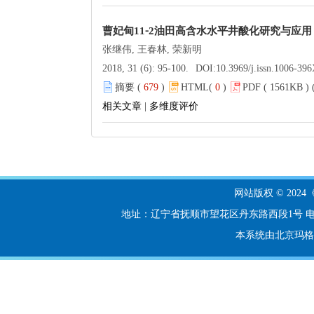
曹妃甸11⁃2油田高含水水平井酸化研究与应用
张继伟, 王春林, 荣新明
2018, 31 (6): 95-100.
DOI:
10.3969/j.issn.1006-39
摘要 (
679
)
HTML(
0
)
PDF ( 1561KB ) 
相关文章
|
多维度评价
网站版权 © 20
地址：辽宁省抚顺市望花区丹东路西段1号 电话：024-56
本系统由北京玛格