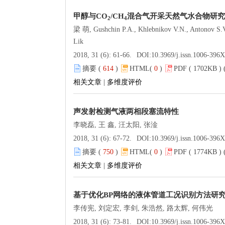
甲醇与CO
/CH
混合气开采天然气水合物研究
2
4
梁 萌, Gushchin P.A., Khlebnikov V.N., Antonov S.V.
Lik
2018, 31 (6): 61-66.
DOI:
10.3969/j.issn.1006-396
摘要 (
614
)
HTML(
0
)
PDF ( 1702KB ) 
相关文章
|
多维度评价
声发射检测气液两相段塞流特性
李晓磊, 王 鑫, 汪太阳, 张淦
2018, 31 (6): 67-72.
DOI:
10.3969/j.issn.1006-396
摘要 (
750
)
HTML(
0
)
PDF ( 1774KB ) 
相关文章
|
多维度评价
基于优化BP网络的液体管道工况识别方法研
李传宪, 刘定宏, 李剑, 朱浩然, 路太辉, 何伟光
2018, 31 (6): 73-81.
DOI:
10.3969/j.issn.1006-396