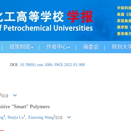
政策制度
作者中心
编委会
转到大
.
DOI:
10.3969/j.issn.1006-396X.2022.01.008
1
(
)
nsitive "Smart" Polymers
1
1
1
ng
,
Huijia Lu
,
Xiaorong Wang
(
)