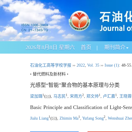
2026年8月8日 星期六
首页
期刊简介
石油化工高等学校学报
››
2022
,
Vol. 35
››
Issue (1)
: 48-55
• 替代燃料及新材料 •
光感型“智能”聚合物的基本原理与分类
1
1
2
1
1
梁加璐
(
),
马志民
,
宋雨方
,
郑文帅
,
卢汇嘉
,
王晓蓉
Basic Principle and Classification of Light⁃Se
1
1
2
Jialu Liang
(
),
Zhimin Ma
,
Yufang Song
,
Wenshuai Zhe