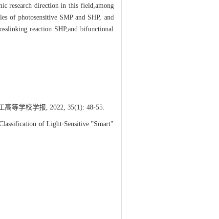
 research direction in this field,among
ples of photosensitive SMP and SHP, and
osslinking reaction SHP,and bifunctional
报, 2022, 35(1): 48-55.
assification of Light⁃Sensitive "Smart"