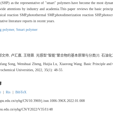
HP) as the representative of "smart" polymers have become the most dynamic
de attentions by industry and academia.This paper reviews the basic princi
hemical reaction SMP,photothermal SMP,photodimerization reaction SHP,photocr
ive literature reports in recent years.
ng polymer,
Smart polymer
文帅, 卢汇嘉, 王晓蓉. 光感型“智能”聚合物的基本原理与分类[J]. 石油化工高等学校学
fang Song, Wenshuai Zheng, Huijia Lu, Xiaorong Wang. Basic Principle and Cl
rochemical Universities, 2022, 35(1): 48-55.
荐
e
|
Ris
|
BibTeX
.lnpu.edu.cn/syhg/CN/10.3969/j.issn.1006-396X.2022.01.008
lnpu.edu.cn/syhg/CN/Y2022/V35/I1/48