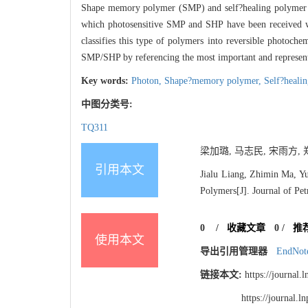
Shape memory polymer (SMP) and self?healing polymer (S
which photosensitive SMP and SHP have been received wi
classifies this type of polymers into reversible photoc
SMP/SHP by referencing the most important and representat
Key words:
Photon,
Shape?memory polymer,
Self?heali
中图分类号:
TQ311
梁加璐, 马志民, 宋雨方, 郑
引用本文
Jialu Liang, Zhimin Ma, Yu
Polymers[J]. Journal of Pet
0
/
收藏文章
0
/
推
使用本文
导出引用管理器
EndNot
链接本文:
https://journal
https://journal.