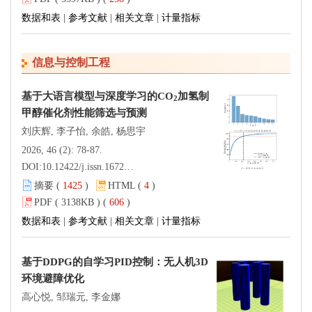
数据和表
|
参考文献
|
相关文章
|
计量指标
信息与控制工程
基于大语言模型与深度学习的CO
加氢制
2
甲醇催化剂性能筛选与预测
刘庆辉, 李子怡, 余皓, 杨思宇
2026, 46 (2): 78-87.
DOI:
10.12422/j.issn.1672-6952.2026.02.009
摘要 (
1425
)
HTML (
4
)
PDF ( 3138KB ) (
606
)
数据和表
|
参考文献
|
相关文章
|
计量指标
基于DDPG的自学习PID控制：无人机3D
环境避障优化
高心悦, 邹瑞元, 李金娜