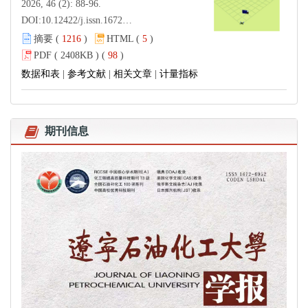
2026, 46 (2): 88-96.
DOI:
10.12422/j.issn.1672-6952.2026.02.010
摘要 (
1216
)
HTML (
5
)
PDF ( 2408KB ) (
98
)
数据和表
|
参考文献
|
相关文章
|
计量指标
期刊信息