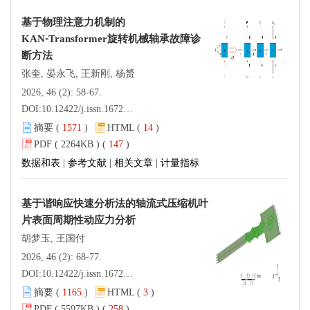
基于物理注意力机制的
KAN⁃Transformer旋转机械轴承故障诊
断方法
张奎, 晏永飞, 王新刚, 杨赟
2026, 46 (2): 58-67.
DOI:
10.12422/j.issn.1672-6952.2026.02.007
摘要 (
1571
)
HTML (
14
)
PDF ( 2264KB ) (
147
)
数据和表
|
参考文献
|
相关文章
|
计量指标
基于谐响应快速分析法的轴流式压缩机叶
片表面周期性动应力分析
胡梦玉, 王国付
2026, 46 (2): 68-77.
DOI:
10.12422/j.issn.1672-6952.2026.02.008
摘要 (
1165
)
HTML (
3
)
PDF ( 5597KB ) (
258
)