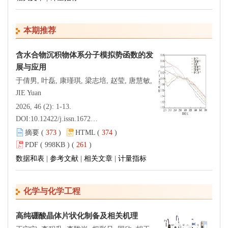
本期推荐
含水合物沉积物体系分子模拟势函数的发
展与应用
于倩男, 叶磊, 康瑾琪, 梁志培, 赵莹, 唐慧敏,
JIE Yuan
2026, 46 (2): 1-13.
DOI:
10.12422/j.issn.1672-6952.2026.02.001
摘要 (
373
)
HTML (
374
)
PDF ( 998KB ) (
261
)
数据和表
|
参考文献
|
相关文章
|
计量指标
化学与化学工程
高纯硼酸晶体片状化制备及相关机理