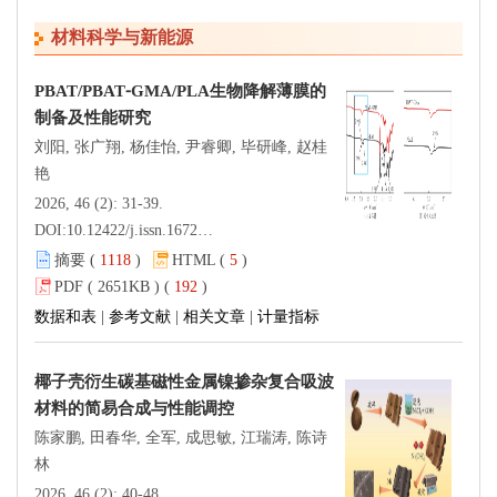
材料科学与新能源
PBAT/PBAT⁃GMA/PLA生物降解薄膜的
制备及性能研究
刘阳, 张广翔, 杨佳怡, 尹睿卿, 毕研峰, 赵桂
艳
2026, 46 (2): 31-39.
DOI:
10.12422/j.issn.1672-6952.2026.02.004
摘要 (
1118
)
HTML (
5
)
PDF ( 2651KB ) (
192
)
数据和表
|
参考文献
|
相关文章
|
计量指标
椰子壳衍生碳基磁性金属镍掺杂复合吸波
材料的简易合成与性能调控
陈家鹏, 田春华, 全军, 成思敏, 江瑞涛, 陈诗
林
2026, 46 (2): 40-48.