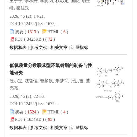
王宁宁, 李积升, 李陇岗, 权彩兄, 国欣, 胡玉
峰, 秦佳政
2026, 46 (2): 14-21.
DOI:
10.12422/j.issn.1672-6952.2026.02.002
摘要 (
1313
)
HTML (
6
)
PDF ( 3423KB ) (
72
)
数据和表
|
参考文献
|
相关文章
|
计量指标
低氯质量分数联苯型环氧树脂的制备与性
能研究
汪小宝, 沈哲恒, 曾麟钦, 朱梦军, 张洪吉, 董
亮亮
2026, 46 (2): 22-30.
DOI:
10.12422/j.issn.1672-6952.2026.02.003
摘要 (
1524
)
HTML (
4
)
PDF ( 1834KB ) (
95
)
数据和表
|
参考文献
|
相关文章
|
计量指标