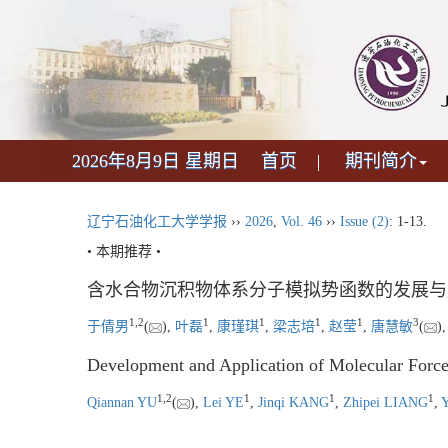
2026年8月9日 星期日
首页
期刊简介
辽宁石油化工大学学报
››
2026
,
Vol. 46
››
Issue (2)
: 1-13.
• 本期推荐 •
含水合物沉积物体系分子模拟势函数的发展与
1
,
2
1
1
1
1
3
于倩男
(
),
叶磊
,
康瑾琪
,
梁志培
,
赵莹
,
唐慧敏
(
)
Development and Application of Molecular Force
1
,
2
1
1
1
Qiannan YU
(
),
Lei YE
,
Jinqi KANG
,
Zhipei LIANG
,