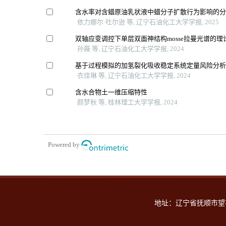
含水率对含蜡原油乳状液中蜡分子扩散行为影响的
依力娜尔·吐尔逊 等, 辽宁石油化工大学学报, 2025
双轴应变调控下单层双面神结构mosse拉曼光谱的理
孙薇 等, 辽宁石油化工大学学报, 2024
基于过程模拟的加氢裂化吸收稳定系统定量风险分
衣佳琳 等, 辽宁石油化工大学学报, 2024
含水合物土一维压缩特性
颜梦秋 等, 桂林理工大学学报, 2024
Powered by
地址：辽宁省抚顺市望花区丹东路