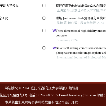
分子动力学模拟
搅拌作用下tbab/sds体系co2水合
王洪粱 等, 黑龙江科技大学学报, 202
论研究
磁场下nimnga-thf-sds复合强化
吴琼 等, 哈尔滨工程大学学报, 2024
析
Three-dimensional high fidelity mesosc
concrete
Structures, 2024
Novel self-setting cements based on tri
phosphate/monocalcium phosphate an
methylcellulose: from hydration mecha
International Journal of Biological 
网站版权 © 2024《辽宁石油化工大学学报》编辑部
西段1号 电话：024-56865105 E-mail:lnxuebao@126.com 邮编：1
本系统由北京玛格泰克科技发展有限公司设计开发