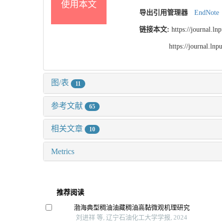
使用本文
导出引用管理器
EndNote
链接本文:
https://journal.l
https://journal.l
图/表
11
参考文献
65
相关文章
10
Metrics
推荐阅读
渤海典型稠油油藏稠油高黏微观机理研究
刘进祥 等, 辽宁石油化工大学学报, 2024