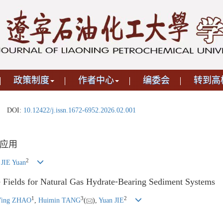
政策制度
作者中心
编委会
转到高
DOI:
10.12422/j.issn.1672-6952.2026.02.001
应用
2
,
JIE Yuan
 Fields for Natural Gas Hydrate⁃Bearing Sediment Systems
1
3
2
Ying ZHAO
,
Huimin TANG
(
),
Yuan JIE