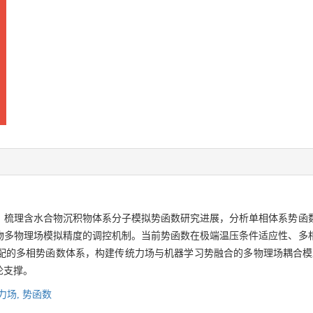
，梳理含水合物沉积物体系分子模拟势函数研究进展，分析单相体系势函
物多物理场模拟精度的调控机制。当前势函数在极端温压条件适应性、多
配的多相势函数体系，构建传统力场与机器学习势融合的多物理场耦合模
论支撑。
力场,
势函数