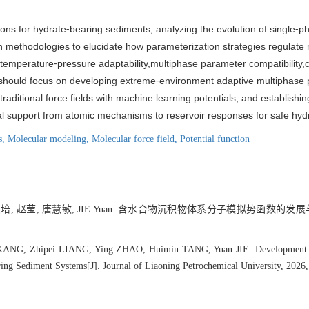
ns for hydrate⁃bearing sediments, analyzing the evolution of single⁃ph
n methodologies to elucidate how parameterization strategies regulate 
 temperature⁃pressure adaptability,multiphase parameter compatibility,
 should focus on developing extreme⁃environment adaptive multiphase p
traditional force fields with machine learning potentials, and establishi
cal support from atomic mechanisms to reservoir responses for safe hydr
s,
Molecular modeling,
Molecular force field,
Potential function
志培, 赵莹, 唐慧敏, JIE Yuan. 含水合物沉积物体系分子模拟势函数的发展与
 KANG, Zhipei LIANG, Ying ZHAO, Huimin TANG, Yuan JIE. Development and
ing Sediment Systems[J]. Journal of Liaoning Petrochemical University, 2026,