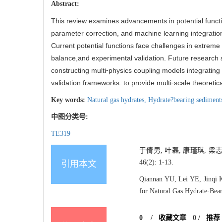
Abstract:
This review examines advancements in potential functio
parameter correction, and machine learning integratio
Current potential functions face challenges in extreme
balance,and experimental validation. Future research
constructing multi⁃physics coupling models integrating 
validation frameworks. to provide multi⁃scale theoreti
Key words:
Natural gas hydrates,
Hydrate?bearing sediment
中图分类号:
TE319
于倩男, 叶磊, 康瑾琪, 梁
46(2): 1-13.
引用本文
Qiannan YU, Lei YE, Jinqi
for Natural Gas Hydrate⁃Bear
0
/
收藏文章
0
/
推荐