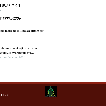
物的生成动力学特性
5
甲烷水合物生成动力学
ale rapid modelling algorithm for
calcium silicate/(β-tricalcium
hydrous)/hydroxypropyl
nism to biological evaluations
Macromolecules, 2024
13001