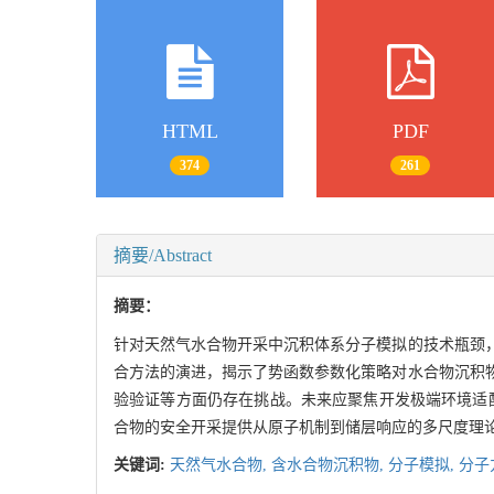
HTML
PDF
374
261
摘要/Abstract
摘要：
针对天然气水合物开采中沉积体系分子模拟的技术瓶颈
合方法的演进，揭示了势函数参数化策略对水合物沉积
验验证等方面仍存在挑战。未来应聚焦开发极端环境适
合物的安全开采提供从原子机制到储层响应的多尺度理
关键词:
天然气水合物,
含水合物沉积物,
分子模拟,
分子