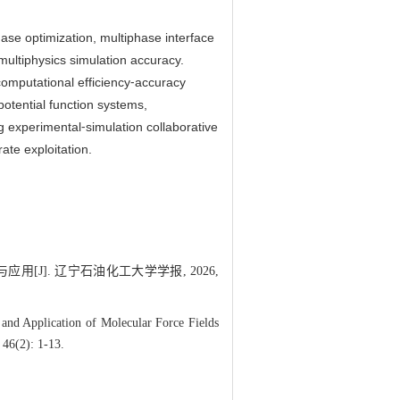
ase optimization, multiphase interface
multiphysics simulation accuracy.
computational efficiency⁃accuracy
otential function systems,
ng experimental⁃simulation collaborative
ate exploitation.
应用[J]. 辽宁石油化工大学学报, 2026,
 Application of Molecular Force Fields
 46(2): 1-13.