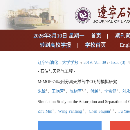
2026年8月10日 星期一
首页
期刊
转到高校学报
学校首页
Engl
辽宁石油化工大学学报
››
2019
,
Vol. 39
››
Issue (3)
: 
• 石油与天然气工程 •
M⁃MOF⁃74吸附分离天然气中CO
的模拟研究
2
1
1
1,2
1
1
朱敏
，
王艳芳
，
陈树军
，
付越
，
李雪健
，
刘
Simulation Study on the Adsorption and Separation o
1
1
1,2
Zhu Min
，
Wang Yanfang
，
Chen Shujun
，
Fu Yue