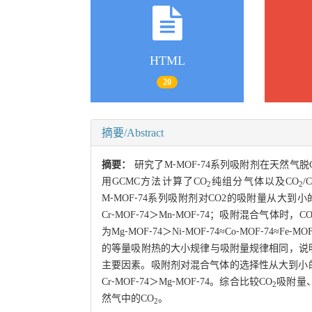
HTML
20
摘要/Abstract
摘要：
研究了M⁃MOF⁃74系列吸附剂在天然气脱
用GCMC方法计算了CO
纯组分气体以及CO
/
2
2
M⁃MOF⁃74系列吸附剂对CO2的吸附量从大到小的顺序为M
Cr⁃MOF⁃74＞Mn⁃MOF⁃74；吸附混合气体时，C
为Mg⁃MOF⁃74＞Ni⁃MOF⁃74≈Co⁃MOF⁃74≈Fe⁃
的等量吸附热的大小规律与吸附量规律相同，说明
主要因素。吸附剂对混合气体的选择性从大到小的顺序为Ni⁃
Cr⁃MOF⁃74＞Mg⁃MOF⁃74。综合比较CO
吸附量、
2
然气中的CO
。
2