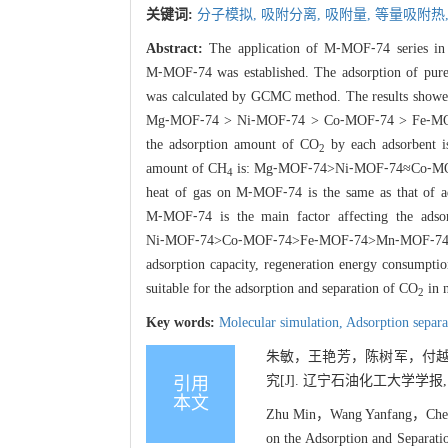
关键词:
分子模拟,
吸附分离,
吸附量,
等量吸附热
Abstract:
The application of M⁃MOF⁃74 series i
M⁃MOF⁃74 was established. The adsorption of pur
was calculated by GCMC method. The results showed
Mg⁃MOF⁃74 > Ni⁃MOF⁃74 > Co⁃MOF⁃74 > Fe⁃MOF
the adsorption amount of CO
by each adsorbent is
2
amount of CH
is: Mg⁃MOF⁃74>Ni⁃MOF⁃74≈Co⁃MOF
4
heat of gas on M⁃MOF⁃74 is the same as that of ads
M⁃MOF⁃74 is the main factor affecting the adsor
Ni⁃MOF⁃74>Co⁃MOF⁃74>Fe⁃MOF⁃74>Mn⁃MOF⁃74>
adsorption capacity, regeneration energy consumptio
suitable for the adsorption and separation of CO
in n
2
Key words:
Molecular simulation,
Adsorption separa
朱敏，王艳芳，陈树军，付越，
究[J]. 辽宁石油化工大学学报, 2019
引用
本文
Zhu Min，Wang Yanfang，Chen 
on the Adsorption and Separat