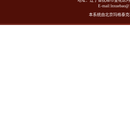
地址：辽宁省抚顺市望花区丹东路西
E-mail:lnxueba
本系统由北京玛格泰克