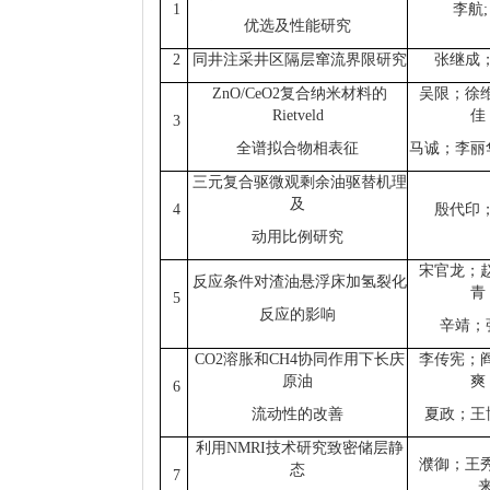
1
李航;
优选及性能研究
2
同井注采井区隔层窜流界限研究
张继成
ZnO/CeO2复合纳米材料的
吴限；徐
Rietveld
佳
3
全谱拟合物相表征
马诚；
李丽
三元复合驱微观剩余油驱替机理
及
4
殷代印
动用比例研究
宋官龙；
反应条件对渣油悬浮床加氢裂化
青
5
反应的影响
辛靖；
CO2溶胀和CH4协同作用下长庆
李传宪；
原油
爽
6
流动性的改善
夏政；王
利用NMRI技术研究致密储层静
濮御；王
态
7