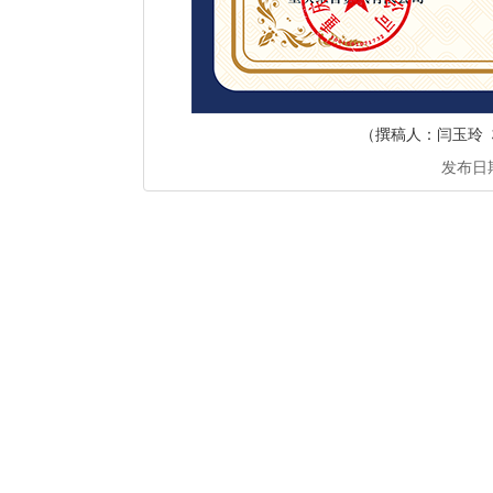
（撰稿人：闫玉玲 
发布日期：