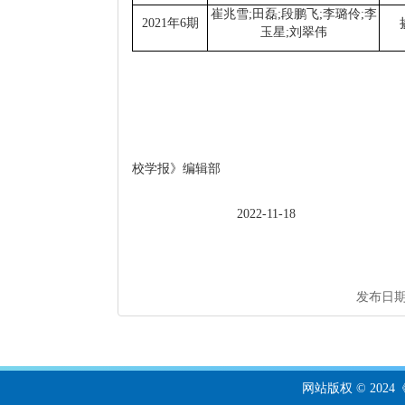
崔兆雪
;
田磊
;
段鹏飞
;
李璐伶
;
李
2021
年
6
期
玉星
;
刘翠伟
校学报》编辑部
2022-11-18
发布日期： 
网站版权 © 20