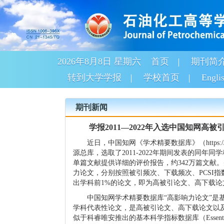
2026年8月8日 星期六
首页
期刊简
转到大学学报
学校首页
Engli
期刊新闻
学报2011—2022年入选中国知网高被
近日，中国知网《学术精要数据库》（
https:
源总库，选取了
2011-2022
年期间发表的同年同学
单篇文献提供详细的评价报告，约
342
万篇文献。
力论文，分别按照被引频次、下载频次、
PCSI
指
出学科前
1%
的论文，即为高被引论文、高下载论
中国知网学术精要数据库“高影响力论文”是
学科代表性论文，是高被引论文、高下载论文以
似于科睿唯安推出的基本科学指标数据库（
Essent