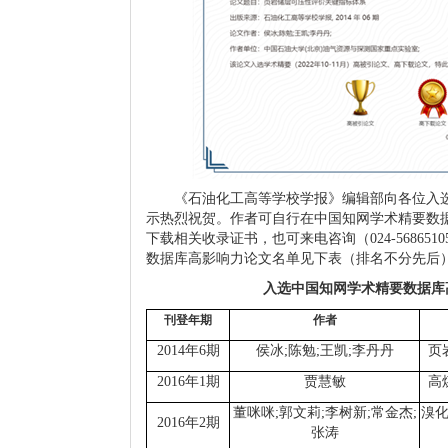
《石油化工高等学校学报》编辑部向各位入
示热烈祝贺。作者可自行在中国知网学术精要数
下载相关收录证书，也可来电咨询（
024-5686510
数据库高影响力论文名单见下表（排名不分先后
入选中国知网学术精要数据库
刊登年期
作者
2014
年
6
期
侯冰
;
陈勉
;
王凯
;
李丹丹
页
2016
年
1
期
贾慧敏
高
董咪咪
;
郭文莉
;
李树新
;
常金杰
;
溴
2016
年
2
期
张涛