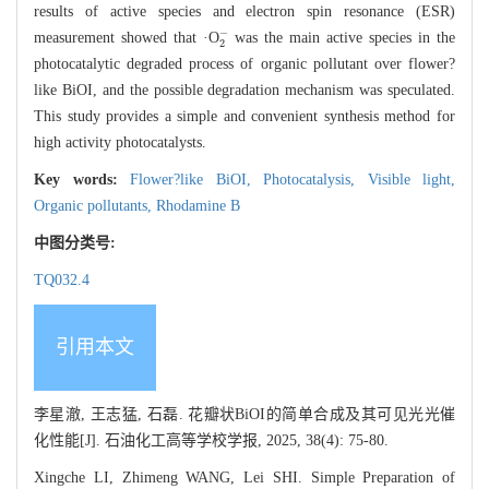
results of active species and electron spin resonance (ESR)
2
-
measurement showed that ·O
was the main active species in the
photocatalytic degraded process of organic pollutant over flower?
like BiOI, and the possible degradation mechanism was speculated.
This study provides a simple and convenient synthesis method for
high activity photocatalysts.
Key words:
Flower?like BiOI,
Photocatalysis,
Visible light,
Organic pollutants,
Rhodamine B
中图分类号:
TQ032.4
引用本文
李星澈, 王志猛, 石磊. 花瓣状BiOI的简单合成及其可见光光催
化性能[J]. 石油化工高等学校学报, 2025, 38(4): 75-80.
Xingche LI, Zhimeng WANG, Lei SHI. Simple Preparation of