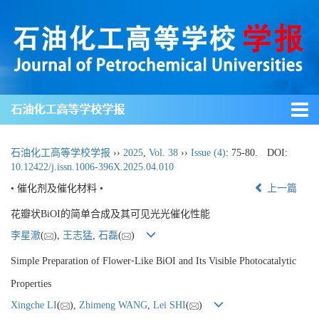
石油化工高等学校学报
石油化工高等学校学报
››
2025
,
Vol. 38
››
Issue (4)
: 75-80.
DOI:
10.12422/j.issn.1006-396X.2025.04.010
• 催化剂及催化材料 •
上一篇
花瓣状BiOI的简单合成及其可见光光催化性能
李星澈
(
),
王志猛
,
石磊
(
)
Simple Preparation of Flower⁃Like BiOI and Its Visible Photocatalytic
Properties
Xingche LI
(
),
Zhimeng WANG
,
Lei SHI
(
)