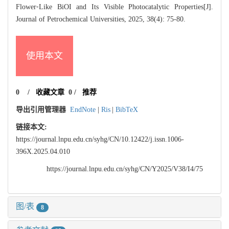
Flower⁃Like BiOI and Its Visible Photocatalytic Properties[J].
Journal of Petrochemical Universities, 2025, 38(4): 75-80.
使用本文
0
/
收藏文章
0
/
推荐
导出引用管理器
EndNote
|
Ris
|
BibTeX
链接本文:
https://journal.lnpu.edu.cn/syhg/CN/10.12422/j.issn.1006-
396X.2025.04.010
https://journal.lnpu.edu.cn/syhg/CN/Y2025/V38/I4/75
图/表
8