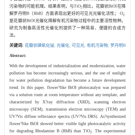
污染物的可能机理。结果表明，与TiO
相比，花瓣状BiOI在降
2
2
-
解罗丹明B（RhB）方面表现出更好的可见光光催化活性；·O
是花瓣状BiOI光催化降解有机污染物过程中的主要活性物种。
研究为制备高活性光催化剂提供了一种简易、便捷的合成方
法。
关键词:
花瓣状碘氧化铋,
光催化,
可见光,
有机污染物,
罗丹明B
Abstract:
With the development of industrialization and modernization, water
pollution has become increasingly serious, and the use of sunlight
for water pollution degradation has become a future development
trend. In this paper, flower?like BiOI photocatalyst was prepared
via a solution route at room temperature without any template, and
characterized by X?ray diffraction (XRD), scanning electron
microscopy (SEM), transmission electron microscopy (TEM) and
UV?Vis diffuse reflectance spectra (UV?Vis DRS). As?synthesized
flower?like BiOI showed better visible light photocatalytic activity
for degrading Rhodamine B (RhB) than TiO
. The experimental
2