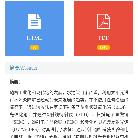
HTML
PDF
20
1946
摘要/Abstract
摘要：
随着工业化和现代化的发展，水污染日渐严重，利用太阳光进
行水污染降解已经成为未来发展的趋势。在不使用任何模板的
情况下，通过溶液法在室温下制备了花瓣状碘氧化铋（BiOI）
光催化剂，并通过X射线衍射仪（XRD）、扫描电子显微镜
（SEM）、透射电子显微镜（TEM）和紫外可见光漫反射光谱
（UV?Vis DRS）对其进行了表征；通过活性物种捕获实验和电
子自旋共振（ESR）分析，推测了花瓣状BiOI光催化降解有机