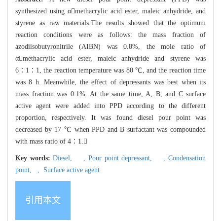
synthesized using αmethacrylic acid ester, maleic anhydride, and
styrene as raw materials.The results showed that the optimum
reaction conditions were as follows: the mass fraction of
azodiisobutyronitrile (AIBN) was 0.8%, the mole ratio of
αmethacrylic acid ester, maleic anhydride and styrene was
6∶1∶1, the reaction temperature was 80 ℃, and the reaction time
was 8 h. Meanwhile, the effect of depressants was best when its
mass fraction was 0.1%. At the same time, A, B, and C surface
active agent were added into PPD according to the different
proportion, respectively. It was found diesel pour point was
decreased by 17 ℃ when PPD and B surfactant was compounded
with mass ratio of 4∶1.
Key words:
Diesel,
,
Pour point depressant,
,
Condensation
point,
,
Surface active agent
引用本文