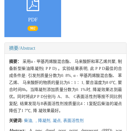
PDF
902
摘要/Abstract
摘要：
采用α - 甲基丙烯酸混合酯、 马来酸酐和苯乙烯共聚, 制
备新型柴油降凝剂( P P D) 。实验结果表明, 此 P P D最佳的合
成条件是: 引发剂质量分数为0. 8%, α - 甲基丙烯酸混合酯、 苯
乙烯、 马来酸酐的物质的量比为6∶1∶ 1, 聚合温度为8 0℃, 聚
合时间8h。当降凝剂添加质量分数为0. 1%时, 降凝效果达到最
优。同时将此P P D分别与 A、 B、 C表面活性剂等按不同比例
复配, 结果发现与B表面活性剂按质量比4∶1复配后柴油的凝点
降低了1 7℃, 降 凝效果最好。
关键词:
柴油,
,
降凝剂,
凝点,
表面活性剂
Abstract:
A new diesel pour point depressant (PPD) was