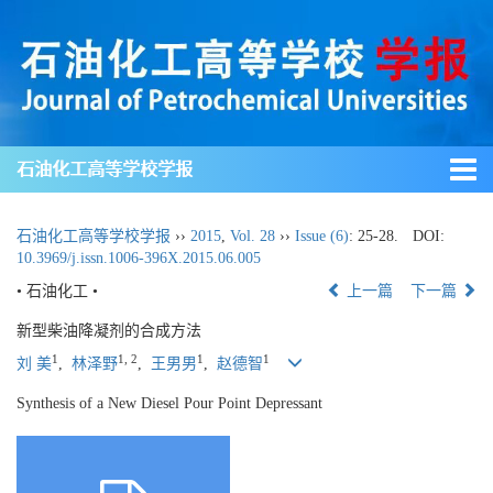
石油化工高等学校学报
石油化工高等学校学报
››
2015
,
Vol. 28
››
Issue (6)
: 25-28.
DOI:
10.3969/j.issn.1006-396X.2015.06.005
• 石油化工 •
上一篇
下一篇
新型柴油降凝剂的合成方法
1
1, 2
1
1
刘 美
,
林泽野
,
王男男
,
赵德智
Synthesis of a New Diesel Pour Point Depressant