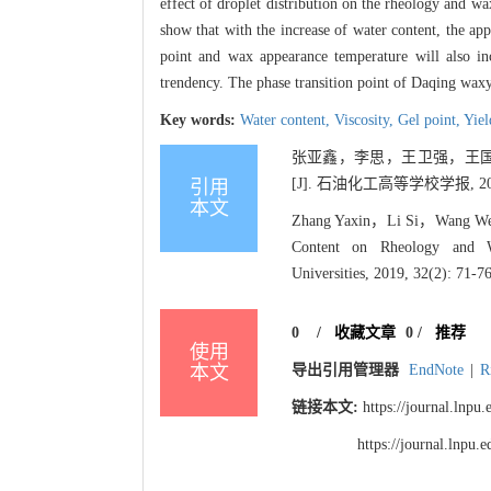
effect of droplet distribution on the rheology and wa
show that with the increase of water content, the app
point and wax appearance temperature will also inc
trendency. The phase transition point of Daqing waxy
Key words:
Water content,
Viscosity,
Gel point,
Yiel
张亚鑫，李思，王卫强，王国
[J]. 石油化工高等学校学报, 2019, 
引用
本文
Zhang Yaxin，Li Si，Wang We
Content on Rheology and Wax
Universities, 2019, 32(2): 71-76
0
/
收藏文章
0
/
推荐
使用
本文
导出引用管理器
EndNote
|
R
链接本文:
https://journal.lnp
https://journal.lnpu