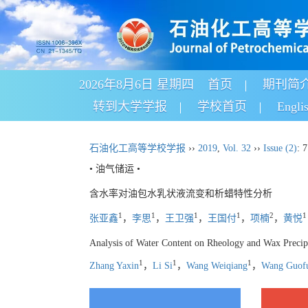
2026年8月6日 星期四
首页
期刊简
转到大学学报
学校首页
Engli
石油化工高等学校学报
››
2019
,
Vol. 32
››
Issue (2)
: 
• 油气储运 •
含水率对油包水乳状液流变和析蜡特性分析
1
1
1
1
2
1
张亚鑫
，
李思
，
王卫强
，
王国付
，
项楠
，
黄悦
Analysis of Water Content on Rheology and Wax Precipit
1
1
1
Zhang Yaxin
，
Li Si
，
Wang Weiqiang
，
Wang Guof