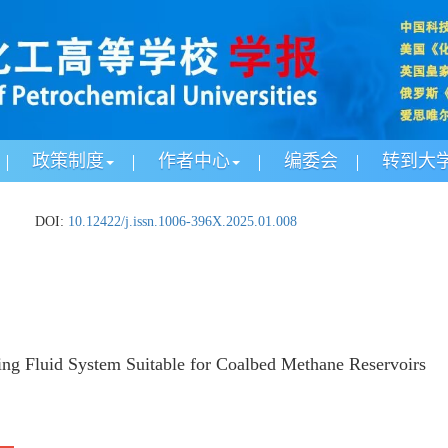
政策制度
作者中心
编委会
转到大
.
DOI:
10.12422/j.issn.1006-396X.2025.01.008
ring Fluid System Suitable for Coalbed Methane Reservoirs