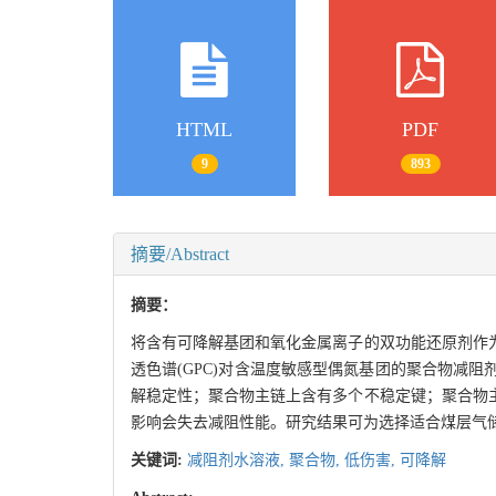
HTML
PDF
9
893
摘要/Abstract
摘要：
将含有可降解基团和氧化金属离子的双功能还原剂作
透色谱(GPC)对含温度敏感型偶氮基团的聚合物减
解稳定性；聚合物主链上含有多个不稳定键；聚合物
影响会失去减阻性能。研究结果可为选择适合煤层气
关键词:
减阻剂水溶液,
聚合物,
低伤害,
可降解