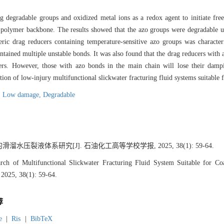
g degradable groups and oxidized metal ions as a redox agent to initiate free
 polymer backbone. The results showed that the azo groups were degradable u
meric drag reducers containing temperature-sensitive azo groups was charact
ained multiple unstable bonds. It was also found that the drag reducers with
cers. However, those with azo bonds in the main chain will lose their damp
tion of low-injury multifunctional slickwater fracturing fluid systems suitable f
,
Low damage,
Degradable
水压裂液体系研究[J]. 石油化工高等学校学报, 2025, 38(1): 59-64.
 of Multifunctional Slickwater Fracturing Fluid System Suitable for Coa
 2025, 38(1): 59-64.
荐
e
|
Ris
|
BibTeX