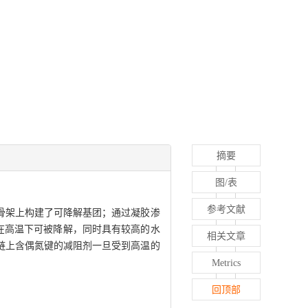
摘要
图/表
参考文献
骨架上构建了可降解基团；通过凝胶渗
团在高温下可被降解，同时具有较高的水
相关文章
链上含偶氮键的减阻剂一旦受到高温的
Metrics
回顶部