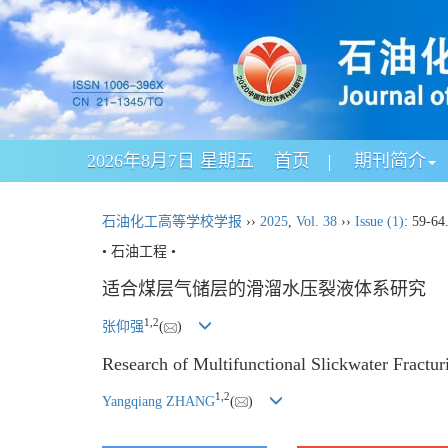
2026年8月7日 星期五
首页
期刊简介
石油化工高等学校学报
››
2025
,
Vol. 38
››
Issue (1)
: 59-64
• 石油工程 •
适合煤层气储层的滑溜水压裂液体系研究
1
,
2
张仰强
(
)
Research of Multifunctional Slickwater Fractu
1
,
2
Yangqiang ZHANG
(
)