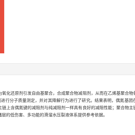
为氧化还原剂引发自由基聚合，合成聚合物减阻剂，从而在乙烯基聚合物
阻剂进行分子质量测定，并对其降解行为进行了研究。结果表明，偶氮基
主链上含偶氮键的减阻剂与纯减阻剂一样具有良好的减阻性能；聚合物主
储层的低伤害、多功能的滑溜水压裂液体系提供参考依据。