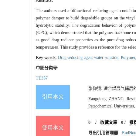
Abstract:
The authors used a bifunctional reducing agent containin
polymer damper to build degradable groups on the vinyl
hydrolytic stability. The degradation behavior of poly
(GPC), which demonstrated that the polymer backbone cont
as good drag reducer properties as the pure drag redu
temperatures. This study provides a reference for the selec
Key words:
Drag reducing agent water solution,
Polymer
中图分类号:
TE357
张仰强. 适合煤层气储层的滑溜
引用本文
Yangqiang ZHANG. Research
Petrochemical Universities,
0
/
收藏文章
0
/
推
使用本文
导出引用管理器
EndNot