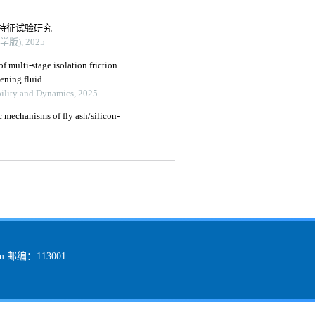
特征试验研究
), 2025
f multi-stage isolation friction
ening fluid
ability and Dynamics, 2025
c mechanisms of fly ash/silicon-
m 邮编：113001