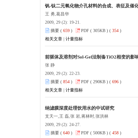
钒-钛二元氧化物介孔材料的合成、表征及催
王 勇,葛昌华
2009, 29 (2): 19-21.
摘要 (
659
)
PDF ( 305KB ) (
354
)
相关文章
|
计量指标
前驱体及溶剂对Sol-Gel法制备TiO2相变的影
张 静
2009, 29 (2): 22-23.
摘要 (
854
)
PDF ( 290KB ) (
696
)
相关文章
|
计量指标
纳滤膜深度处理饮用水的中试研究
支天一,王 磊,张 岩,蒋林时,张洪林
2009, 29 (2): 24-27.
摘要 (
640
)
PDF ( 500KB ) (
458
)