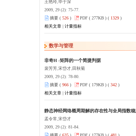
王艳玲,毕于深
2009, 29 (2): 75-77.
摘要 (
526
)
PDF ( 277KB ) (
1329
)
相关文章
|
计量指标
数学与管理
非奇H -矩阵的一个简捷判据
裴芳芳,宋岱才,田秋菊
2009, 29 (2): 78-80.
摘要 (
966
)
PDF ( 179KB ) (
342
)
相关文章
|
计量指标
静态神经网络概周期解的存在性与全局指数稳
孟令常,宋岱才
2009, 29 (2): 81-84.
摘要 (
635
)
PDF ( 177KB ) (
481
)