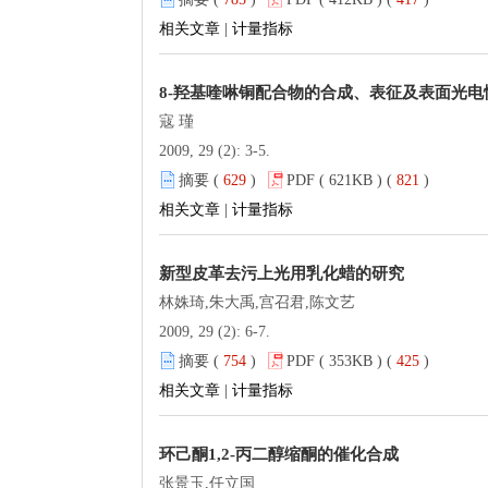
相关文章
|
计量指标
8-羟基喹啉铜配合物的合成、表征及表面光电
寇 瑾
2009, 29 (2): 3-5.
摘要 (
629
)
PDF ( 621KB ) (
821
)
相关文章
|
计量指标
新型皮革去污上光用乳化蜡的研究
林姝琦,朱大禹,宫召君,陈文艺
2009, 29 (2): 6-7.
摘要 (
754
)
PDF ( 353KB ) (
425
)
相关文章
|
计量指标
环己酮1,2-丙二醇缩酮的催化合成
张景玉,任立国