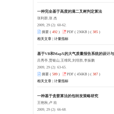
一种完全基于高度的满二叉树判定算法
张利群,张 杰
2009, 29 (2): 60-62.
摘要 (
492
)
PDF ( 236KB ) (
385
)
相关文章
|
计量指标
基于VB和MapX的大气质量报告系统的设计
吕秀亭,贾银山,王维民,刘培胜,李振鹏
2009, 29 (2): 63-65.
摘要 (
589
)
PDF ( 456KB ) (
387
)
相关文章
|
计量指标
一种基于贪婪算法的包转发策略研究
王艳秋,卢 欣
2009, 29 (2): 66-68.