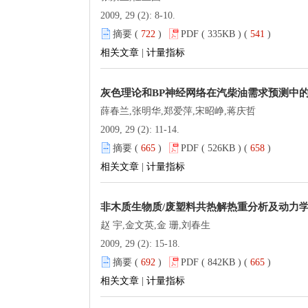
2009, 29 (2): 8-10.
摘要 (
722
)
PDF ( 335KB ) (
541
)
相关文章
|
计量指标
灰色理论和BP神经网络在汽柴油需求预测中
薛春兰,张明华,郑爱萍,宋昭峥,蒋庆哲
2009, 29 (2): 11-14.
摘要 (
665
)
PDF ( 526KB ) (
658
)
相关文章
|
计量指标
非木质生物质/废塑料共热解热重分析及动力
赵 宇,金文英,金 珊,刘春生
2009, 29 (2): 15-18.
摘要 (
692
)
PDF ( 842KB ) (
665
)
相关文章
|
计量指标