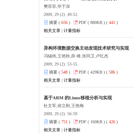
樊菲菲,毕于深
2009, 29 (2): 49-52.
摘要 (
656
)
PDF ( 880KB ) (
441
)
相关文章
|
计量指标
异构环境数据交换主动发现技术研究与实现
冯锡炜,王艳秋,薛 峰,张同卫,卢红杰
2009, 29 (2): 53-55.
摘要 (
548
)
PDF ( 429KB ) (
586
)
相关文章
|
计量指标
基于ARM 的Linux移植分析与实现
杜文军,侯立刚,王艳梅
2009, 29 (2): 56-59.
摘要 (
751
)
PDF ( 160KB ) (
426
)
相关文章
|
计量指标