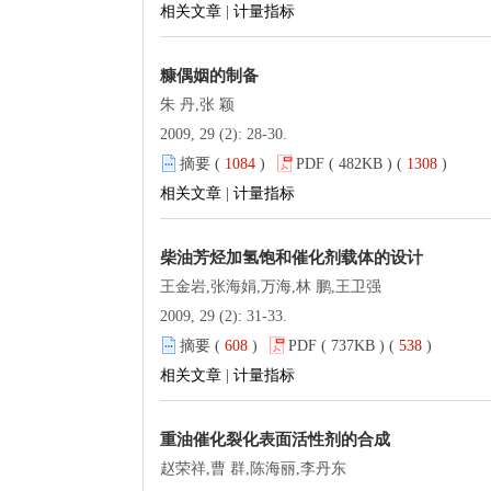
相关文章
|
计量指标
糠偶姻的制备
朱 丹,张 颖
2009, 29 (2): 28-30.
摘要 (
1084
)
PDF ( 482KB ) (
1308
)
相关文章
|
计量指标
柴油芳烃加氢饱和催化剂载体的设计
王金岩,张海娟,万海,林 鹏,王卫强
2009, 29 (2): 31-33.
摘要 (
608
)
PDF ( 737KB ) (
538
)
相关文章
|
计量指标
重油催化裂化表面活性剂的合成
赵荣祥,曹 群,陈海丽,李丹东