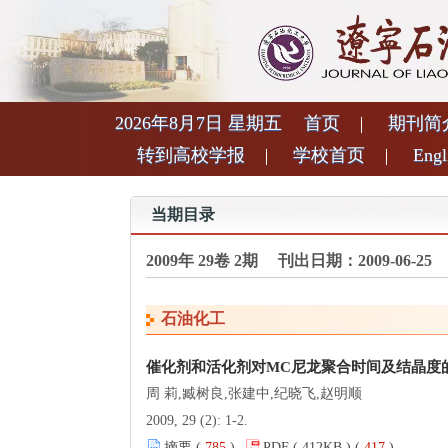
2026年8月7日 星期五
首页
期刊简
转到高校学报
学校首页
Engl
当期目录
2009年 29卷 2期 刊出日期：2009-06-25
石油化工
催化剂和活化剂对MC尼龙聚合时间及结晶度
周 莉,臧树良,张建中,纪晓飞,赵明顺
2009, 29 (2): 1-2.
摘要 (
785
)
PDF ( 412KB ) (
417
)