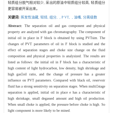
轻质组分脱气相对较少, 采出的原油中轻质组分较高, 轻质组分
更容易被开采出来。
关键词:
挥发性油藏,
轻烃,
组分,
,
P VT,
,
油嘴,
分离级数
Abstract:
The separation oil and gas component and physical
property are analyzed with gas chromatography. The component of
initial oil in place in F block is obtained by using PVTsim. The
changes of PVT parameters of oil in F block is studied and the
effect of separation stages and choke size change on the fluid
composition and physical properties is analysized. The results are
listed as follows: the initial oil in F block has a characteristic of
high content of light hydrocarbon, low density, high shrinkage and
high gasoil ratio, and the change of pressure has a greater
influence on PVT parameters. Compared with black oil, reservoir
fluid has a strong sensitivity on separation stages. When multistage
separation is applied, initial oil in place e has a characteristic of
high shrinkage, small degassed amount and high oil production.
When small choke is applied, the pressure before choke is high. So
light component is more likely to be mined.