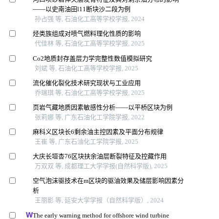
——以史南油田l11断块沙二段为例
孙占强 等, 石油化工高等学校学报, 2024
烃类族组成对喷气燃料理化性质的影响
代佳林 等, 石油化工高等学校学报, 2025
Co2地质封存盖层力学完整性数值模拟研究
刘斌 等, 石油化工高等学校学报, 2025
流化催化裂化技术研究现状与工业应用
乔瑞琪 等, 石油化工高等学校学报, 2025
页岩气藏地质因素敏感性分析——以平桥区块为例
张莉娜 等, 广东石油化工学院学报, 2022
麻科义区块长6剩余油主控因素及平面分布规律
王崔 等, 广东石油化工学院学报, 2025
大庆长垣杏76区块扶余油层断裂特征及控藏作用
万双双 等, 成都理工大学学报(自然科学版), 2025
空气泡沫驱技术在m区块的驱油效果及储层影响因素分
析
王丽影 等, 延安大学学报（自然科学版）, 2024
The early warning method for offshore wind turbine