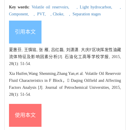
Key words:
Volatile oil reservoirs,
,
Light hydrocarbon,
,
Component,
,
PVT,
,
Choke,
,
Separation stages
引用本文
夏惠芬, 王慎铭, 张 雁, 吕红磊, 刘潇潇. 大庆F区块挥发性油藏
流体特征及影响因素分析[J]. 石油化工高等学校学报, 2015,
28(1): 51-54.
Xia Huifen,Wang Shenming,Zhang Yan,et al. Volatile Oil Reservoir
Fluid Characteristics in F Block， Daqing Oilfield and Affecting
Factors Analysis [J]. Journal of Petrochemical Universities, 2015,
28(1): 51-54.
使用本文