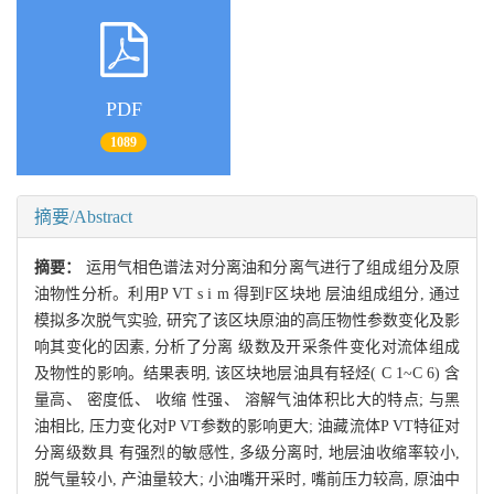
PDF
1089
摘要/Abstract
摘要：
运用气相色谱法对分离油和分离气进行了组成组分及原
油物性分析。利用P VT s i m 得到F区块地 层油组成组分, 通过
模拟多次脱气实验, 研究了该区块原油的高压物性参数变化及影
响其变化的因素, 分析了分离 级数及开采条件变化对流体组成
及物性的影响。结果表明, 该区块地层油具有轻烃( C 1~C 6) 含
量高、 密度低、 收缩 性强、 溶解气油体积比大的特点; 与黑
油相比, 压力变化对P VT参数的影响更大; 油藏流体P VT特征对
分离级数具 有强烈的敏感性, 多级分离时, 地层油收缩率较小,
脱气量较小, 产油量较大; 小油嘴开采时, 嘴前压力较高, 原油中