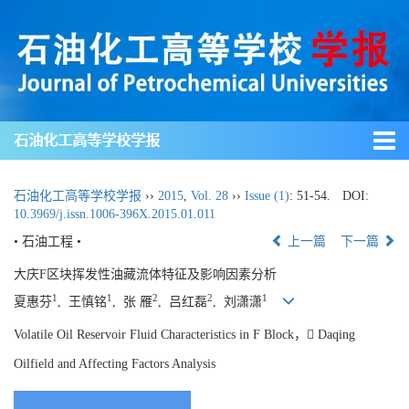
石油化工高等学校学报
石油化工高等学校学报
››
2015
,
Vol. 28
››
Issue (1)
: 51-54.
DOI:
10.3969/j.issn.1006-396X.2015.01.011
• 石油工程 •
上一篇
下一篇
大庆F区块挥发性油藏流体特征及影响因素分析
1
1
2
2
1
夏惠芬
, 王慎铭
, 张 雁
, 吕红磊
, 刘潇潇
Volatile Oil Reservoir Fluid Characteristics in F Block， Daqing
Oilfield and Affecting Factors Analysis