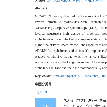
关键词:
双金属氢氧化物,
沥青质,
亚组分,
吸附
Abstract:
Mg?Al?LDH was synthesized by the constant pH co?pr
layered bimetallic hydroxides were characteri
(SEM),energy dispersive spectroscopy (EDS) and B
layered structure,a high degree of order,and mes
asphaltenes in Tahe into heavy component A
and l
1
highest polarity,followed by the Tahe asphaltenes an
Al?LDH for asphaltenes and their sub?components 
reached within 2~3 h.The experimental data fitte
isotherms followed the Langmuir model. The adsor
asphaltenes in Tahe and their sub?components A
and
1
Key words:
Bimetallic hydroxide,
Asphaltenes,
Sub?
中图分类号:
TQ110.9
朱孟爽, 罗根祥, 许凌子, 林东
究[J]. 石油化工高等学校学报, 2022