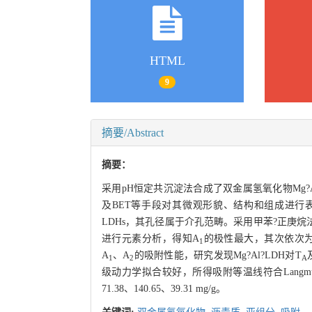
HTML
9
摘要/Abstract
摘要：
采用pH恒定共沉淀法合成了双金属氢氧化物Mg?Al?
及BET等手段对其微观形貌、结构和组成进行
LDHs，其孔径属于介孔范畴。采用甲苯?正庚烷
进行元素分析，得知A
的极性最大，其次依次为
1
A
、A
的吸附性能，研究发现Mg?Al?LDH对T
1
2
A
级动力学拟合较好，所得吸附等温线符合Langmuir
71.38、140.65、39.31 mg/g。