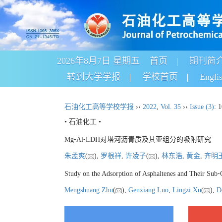
2026年8月7日 星期五
首页
期刊简
转到大学学报
学校首页
Engli
石油化工高等学校学报
››
2022
,
Vol. 35
››
Issue (3)
: 
• 石油化工 •
Mg⁃Al⁃LDH对塔河沥青质及其亚组分的吸附研究
朱孟爽
(
),
罗根祥
,
许凌子
(
),
林东浩
,
黄金
,
齐明
Study on the Adsorption of Asphaltenes and Their S
Mengshuang Zhu
(
),
Genxiang Luo
,
Lingzi Xu
(
),
D