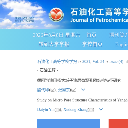
2026年8月8日 星期六
首页
期刊简
转到大学学报
学校首页
Engli
石油化工高等学校学报
››
2021
,
Vol. 34
››
Issue (4)
: 
• 石油工程 •
朝阳沟油田杨大城子油层微观孔隙结构特征研究
殷代印
(
),
张旭东
(
)
Study on Micro Pore Structure Characteristics of Yang
Daiyin Yin
(
),
Xudong Zhang
(
)