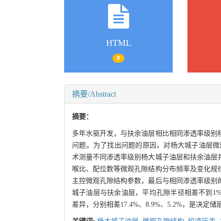
HTML
8
摘要/Abstract
摘要：
多年水驱开发，与扶余油层相比相同渗透率级别
问题。为了找出问题的原因，对杨大城子油层微
术测量不同渗透率级别杨大城子油层和扶余油层
喉比、配位数等微观孔隙结构分布频率及变化规
主控微观孔隙结构参数，最后与相同渗透率级别
城子油层与扶余油层，平均孔隙半径相差不到1
差异，分别相差17.4%、8.9%、5.2%，是决