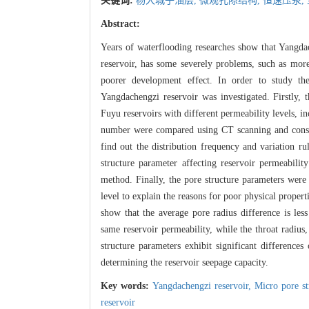
关键词:
杨大城子油层,
微观孔隙结构,
恒速压汞,
Abstract:
Years of waterflooding researches show that Yangda
reservoir, has some severely problems, such as more
poorer development effect. In order to study the
Yangdachengzi reservoir was investigated. Firstly,
Fuyu reservoirs with different permeability levels, in
number were compared using CT scanning and constan
find out the distribution frequency and variation r
structure parameter affecting reservoir permeabilit
method. Finally, the pore structure parameters wer
level to explain the reasons for poor physical proper
show that the average pore radius difference is le
same reservoir permeability, while the throat radius
structure parameters exhibit significant differenc
determining the reservoir seepage capacity.
Key words:
Yangdachengzi reservoir,
Micro pore st
reservoir