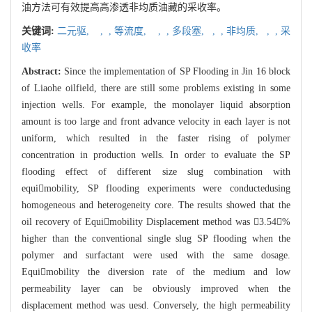
油方法可有效提高高渗透非均质油藏的采收率。
关键词:
二元驱,
,
,
等流度,
,
,
多段塞,
,
,
非均质,
,
,
采
收率
Abstract:
Since the implementation of SP Flooding in Jin 16 block
of Liaohe oilfield, there are still some problems existing in some
injection wells. For example, the monolayer liquid absorption
amount is too large and front advance velocity in each layer is not
uniform, which resulted in the faster rising of polymer
concentration in production wells. In order to evaluate the SP
flooding effect of different size slug combination with
equimobility, SP flooding experiments were conductedusing
homogeneous and heterogeneity core. The results showed that the
oil recovery of Equimobility Displacement method was 3.54%
higher than the conventional single slug SP flooding when the
polymer and surfactant were used with the same dosage.
Equimobility the diversion rate of the medium and low
permeability layer can be obviously improved when the
displacement method was uesd. Conversely, the high permeability