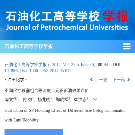
石油化工高等学校学报
石油化工高等学校学报
››
2014
,
Vol. 27
››
Issue (5)
: 80-84.
DOI:
10.3969/j.issn.1006-396X.2014.05.017
• 油田化学 •
上一篇
下一篇
不同尺寸段塞组合等流度二元驱驱油效果评价
1
1
1
2
2
闫文华
, 付 强
, 杨兆明
, 郑晓松
, 崔洪志
Evaluation of SP Flooding Effect of Different Size Slug Combination
with EquiMobility