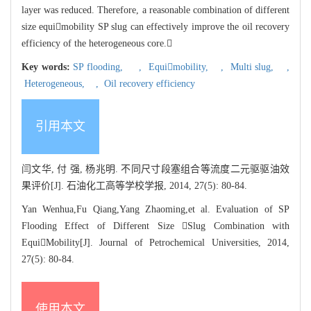
layer was reduced. Therefore, a reasonable combination of different
size equimobility SP slug can effectively improve the oil recovery
efficiency of the heterogeneous core.
Key words:
SP flooding,
,
Equimobility,
,
Multi slug,
,
Heterogeneous,
,
Oil recovery efficiency
引用本文
闫文华, 付 强, 杨兆明. 不同尺寸段塞组合等流度二元驱驱油效
果评价[J]. 石油化工高等学校学报, 2014, 27(5): 80-84.
Yan Wenhua,Fu Qiang,Yang Zhaoming,et al. Evaluation of SP
Flooding Effect of Different Size Slug Combination with
EquiMobility[J]. Journal of Petrochemical Universities, 2014,
27(5): 80-84.
使用本文