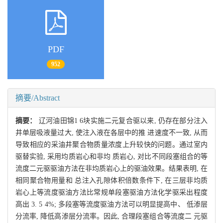
PDF
952
摘要/Abstract
摘要：
辽河油田锦1 6块实施二元复合驱以来, 仍存在部分注入
井单层吸液量过大, 使注入液在各层中的推 进速度不一致, 从而
导致相应的采油井聚合物质量浓度上升较快的问题。通过室内
驱替实验, 采用均质岩心和非均 质岩心, 对比不同段塞组合的等
流度二元驱驱油方法在非均质岩心上的驱油效果。结果表明, 在
相同聚合物用量和 总注入孔隙体积倍数条件下, 在三层非均质
岩心上等流度驱油方法比常规单段塞驱油方法化学驱采出程度
高出 3. 5 4%; 多段塞等流度驱油方法可以明显提高中、 低渗层
分流率, 降低高渗层分流率。因此, 合理段塞组合等流度二 元驱