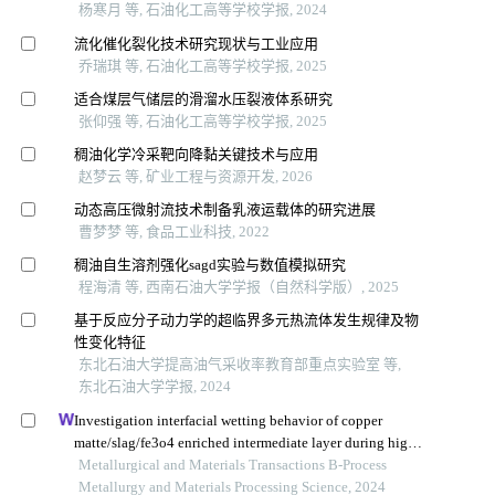
杨寒月 等, 石油化工高等学校学报, 2024
流化催化裂化技术研究现状与工业应用
乔瑞琪 等, 石油化工高等学校学报, 2025
适合煤层气储层的滑溜水压裂液体系研究
张仰强 等, 石油化工高等学校学报, 2025
稠油化学冷采靶向降黏关键技术与应用
赵梦云 等, 矿业工程与资源开发, 2026
动态高压微射流技术制备乳液运载体的研究进展
曹梦梦 等, 食品工业科技, 2022
稠油自生溶剂强化sagd实验与数值模拟研究
程海清 等, 西南石油大学学报（自然科学版）, 2025
基于反应分子动力学的超临界多元热流体发生规律及物
性变化特征
东北石油大学提高油气采收率教育部重点实验室 等,
东北石油大学学报, 2024
Investigation interfacial wetting behavior of copper
matte/slag/fe3o4 enriched intermediate layer during high
temperature smelting
Metallurgical and Materials Transactions B-Process
Metallurgy and Materials Processing Science, 2024