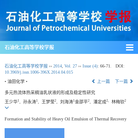
石油化工高等学校学报
石油化工高等学校学报
››
2014
,
Vol. 27
››
Issue (4)
: 66-71.
DOI:
10.3969/j.issn.1006-396X.2014.04.015
• 油田化学 •
上一篇
下一篇
多元热流体热采稠油乳状液的形成及稳定性研究
1
1
2
1
2
2,
2
王少华
, 孙永涛
, 王梦莹
, 刘海涛
金邵平
, 潘定成
林梅钦
Formation and Stability of Heavy Oil Emulsion of Thermal Recovery