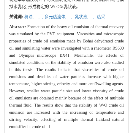
拟水乳化, 形成稳定的 W/ O型乳状液。
关键词:
稠油,
,
,
多元热流体,
,
乳状液,
,
热采
Abstract:
Formation of the heavy oil emulsion of thermal recovery
was simulated by the PVT equipment. Viscosities and microscopic
properties of crude oil emulsion made by Bohai dehydrated crude
oil and simulating water were investigated with a rheometer RS600
and Olympus microscope BX41. Meanwhile, the effects of
simulated conditions on the stability of emulsion were also studied
in this thesis. The results indicate that viscosities of crude oil
emulsions and densities of water particles increase with higher
temperature, higher stirring velocity and more antiswelling agents.
However, smaller water particle size and lower viscosity of crude
oil emulsions are obtained mainly because of the effect of multiple
thermal fluid. The results show that the stability of W/O crude oil
emulsion are increased with the increasing of temperature and
stirring velocity, effecting of multiple thermal fluidand natural
emulsifier in crude oil. 