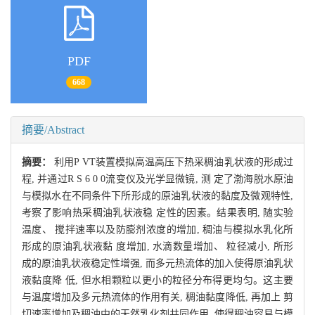
PDF
668
摘要/Abstract
摘要：
利用P VT装置模拟高温高压下热采稠油乳状液的形成过
程, 并通过R S 6 0 0流变仪及光学显微镜, 测 定了渤海脱水原油
与模拟水在不同条件下所形成的原油乳状液的黏度及微观特性,
考察了影响热采稠油乳状液稳 定性的因素。结果表明, 随实验
温度、 搅拌速率以及防膨剂浓度的增加, 稠油与模拟水乳化所
形成的原油乳状液黏 度增加, 水滴数量增加、 粒径减小, 所形
成的原油乳状液稳定性增强, 而多元热流体的加入使得原油乳状
液黏度降 低, 但水相颗粒以更小的粒径分布得更均匀。这主要
与温度增加及多元热流体的作用有关, 稠油黏度降低, 再加上 剪
切速率增加及稠油中的天然乳化剂共同作用, 使得稠油容易与模