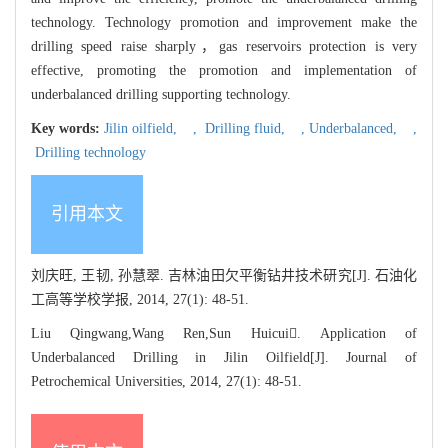
technology. Technology promotion and improvement make the
drilling speed raise sharply，gas reservoirs protection is very
effective, promoting the promotion and implementation of
underbalanced drilling supporting technology.
Key words:
Jilin oilfield,
,
Drilling fluid,
,
Underbalanced,
,
Drilling technology
引用本文
刘庆旺, 王韧, 孙慧翠. 吉林油田欠平衡钻井技术研究[J]. 石油化
工高等学校学报, 2014, 27(1): 48-51.
Liu Qingwang,Wang Ren,Sun Huicui. Application of
Underbalanced Drilling in Jilin Oilfield[J]. Journal of
Petrochemical Universities, 2014, 27(1): 48-51.