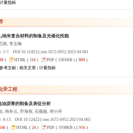
计量指标
荐
O
纳米复合材料的制备及光催化性能
3
召弟, 李玉梅
: 1-7.
DOI:
10.12422/j.issn.1672-6952.2023.04.001
98
)
HTML (
116
)
PDF ( 1501KB ) (
889
)
参考文献
|
相关文章
|
计量指标
化学工程
焦油沥青的制备及表征分析
佳, 韩冬云, 乔海燕, 石薇薇, 邓小丹
: 8-13.
DOI:
10.12422/j.issn.1672-6952.2023.04.002
146
)
HTML (
24
)
PDF ( 1938KB ) (
916
)