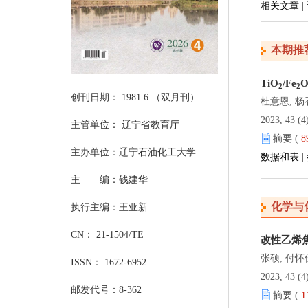
相关文章
|
本期推
TiO
/Fe
2
2
创刊日期： 1981.6 （双月刊）
杜意恩, 杨
2023, 43 (4)
主管单位： 辽宁省教育厅
摘要 (
8
主办单位：辽宁石油化工大学
数据和表
|
主 编：钱建华
化学与
执行主编：王亚新
CN： 21-1504/TE
改性乙烯
张硕, 付怀
ISSN： 1672-6952
2023, 43 (4)
邮发代号：8-362
摘要 (
1