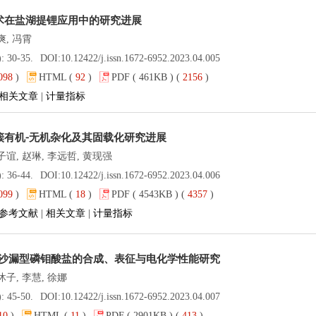
术在盐湖提锂应用中的研究进展
爽, 冯霄
): 30-35.
DOI:
10.12422/j.issn.1672-6952.2023.04.005
098
)
HTML (
92
)
PDF ( 461KB ) (
2156
)
相关文章
|
计量指标
簇有机⁃无机杂化及其固载化研究进展
子谊, 赵琳, 李远哲, 黄现强
): 36-44.
DOI:
10.12422/j.issn.1672-6952.2023.04.006
099
)
HTML (
18
)
PDF ( 4543KB ) (
4357
)
参考文献
|
相关文章
|
计量指标
沙漏型磷钼酸盐的合成、表征与电化学性能研究
沐子, 李慧, 徐娜
): 45-50.
DOI:
10.12422/j.issn.1672-6952.2023.04.007
10
)
HTML (
11
)
PDF ( 2901KB ) (
413
)