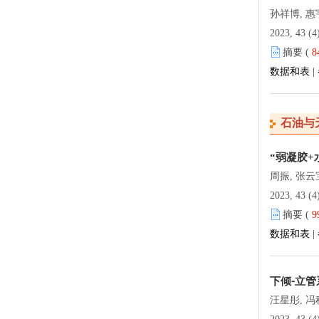
孙祥博, 惠
2023, 43 (4
摘要 (
8
数据和表
|
石油与
“弱凝胶
周振, 张云
2023, 43 (4
摘要 (
9
数据和表
|
下倾⁃立
汪星彤, 冯