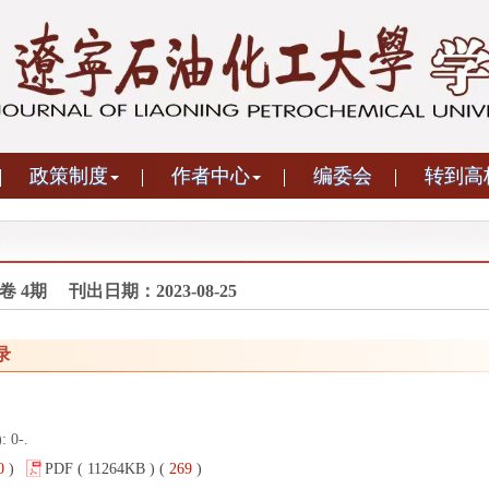
政策制度
作者中心
编委会
转到高
43卷 4期 刊出日期：2023-08-25
录
: 0-.
0
)
PDF ( 11264KB ) (
269
)