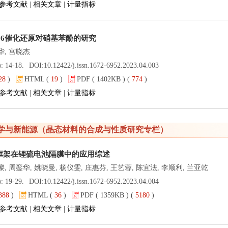
参考文献
|
相关文章
|
计量指标
⁃66催化还原对硝基苯酚的研究
华, 宫晓杰
): 14-18.
DOI:
10.12422/j.issn.1672-6952.2023.04.003
28
)
HTML (
19
)
PDF ( 1402KB ) (
774
)
参考文献
|
相关文章
|
计量指标
学与新能源（晶态材料的合成与性质研究专栏）
框架在锂硫电池隔膜中的应用综述
璨, 周銮华, 姚晓曼, 杨仪雯, 庄惠芬, 王艺蓉, 陈宜法, 李顺利, 兰亚乾
): 19-29.
DOI:
10.12422/j.issn.1672-6952.2023.04.004
388
)
HTML (
36
)
PDF ( 1359KB ) (
5180
)
参考文献
|
相关文章
|
计量指标