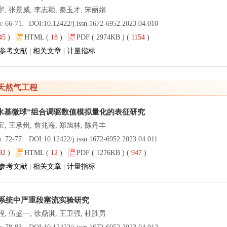
宇, 张景威, 李志颖, 秦玉才, 宋丽娟
): 66-71.
DOI:
10.12422/j.issn.1672-6952.2023.04.010
45
)
HTML (
18
)
PDF ( 2974KB ) (
1154
)
参考文献
|
相关文章
|
计量指标
天然气工程
+水基微球”组合调驱数值模拟量化的表征研究
宝, 王承州, 詹兆海, 郑旭林, 陈丹丰
): 72-77.
DOI:
10.12422/j.issn.1672-6952.2023.04.011
92
)
HTML (
12
)
PDF ( 1276KB ) (
947
)
参考文献
|
相关文章
|
计量指标
管系统中严重段塞流实验研究
程, 伍盛一, 徐鼎淇, 王卫强, 杜胜男