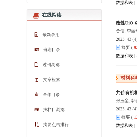
数据和表
|
在线阅读
改性UiO
贾儒, 李丽
最新录用
2023, 43 (4
摘要 (
9
当期目录
数据和表
|
过刊浏览
材料科
文章检索
共价有机
全年目录
张玉銮, 郭
2023, 43 (4
按栏目浏览
摘要 (
1
摘要点击排行
数据和表
|