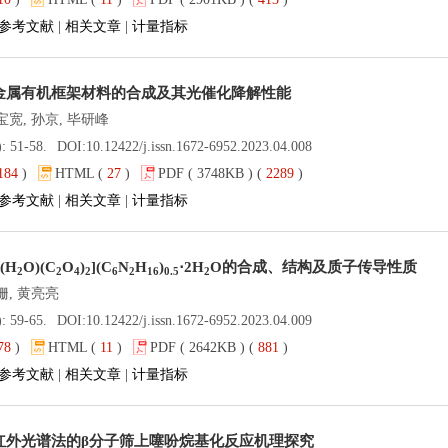
参考文献
|
相关文章
|
计量指标
金属有机框架材料的合成及其光催化降解性能
宝宽, 孙京, 毕研峰
): 51-58.
DOI:
10.12422/j.issn.1672-6952.2023.04.008
184
)
HTML (
27
)
PDF ( 3748KB ) (
2289
)
参考文献
|
相关文章
|
计量指标
(H
O)(C
O
)
](C
N
H
)
⋅2H
O的合成、结构及质子传导性质
2
2
4
2
6
2
16
0.5
2
姗, 黄亮亮
): 59-65.
DOI:
10.12422/j.issn.1672-6952.2023.04.009
78
)
HTML (
11
)
PDF ( 2642KB ) (
881
)
参考文献
|
相关文章
|
计量指标
红外光谱法的β分子筛上噻吩烷基化反应机理探究