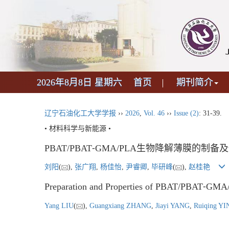
2026年8月8日 星期六
首页
期刊简介
辽宁石油化工大学学报
››
2026
,
Vol. 46
››
Issue (2)
: 31-39.
• 材料科学与新能源 •
PBAT/PBAT⁃GMA/PLA生物降解薄膜的制
刘阳
(
),
张广翔
,
杨佳怡
,
尹睿卿
,
毕研峰
(
),
赵桂艳
Preparation and Properties of PBAT/PBAT⁃GMA
Yang LIU
(
),
Guangxiang ZHANG
,
Jiayi YANG
,
Ruiqing YI