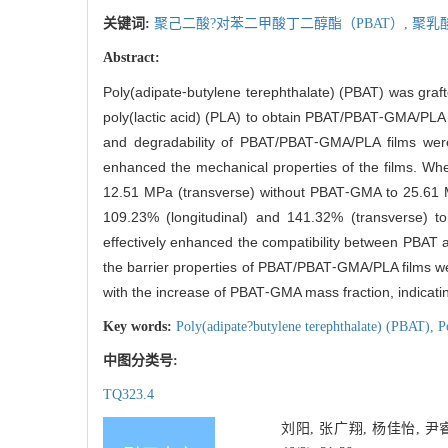
关键词:
聚己二酸?对苯二甲酸丁二醇酯（PBAT）,
聚乳酸
Abstract:
Poly(adipate⁃butylene terephthalate) (PBAT) was gra
poly(lactic acid) (PLA) to obtain PBAT/PBAT⁃GMA/PLA 
and degradability of PBAT/PBAT⁃GMA/PLA films were s
enhanced the mechanical properties of the films. Wh
12.51 MPa (transverse) without PBAT⁃GMA to 25.61 MPa
109.23% (longitudinal) and 141.32% (transverse) t
effectively enhanced the compatibility between PBAT 
the barrier properties of PBAT/PBAT⁃GMA/PLA films we
with the increase of PBAT⁃GMA mass fraction, indicatin
Key words:
Poly(adipate?butylene terephthalate) (PBAT),
P
中图分类号:
TQ323.4
刘阳, 张广翔, 杨佳怡, 尹