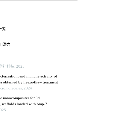
研究
用潜力
科技, 2025
racterization, and immune activity of
ta obtained by freeze-thaw treatment
Macromolecules, 2024
ne nanocomposites for 3d
g scaffolds loaded with bmp-2
2025