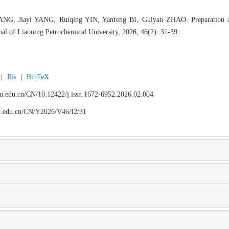
NG, Jiayi YANG, Ruiqing YIN, Yanfeng BI, Guiyan ZHAO. Preparation
nal of Liaoning Petrochemical University, 2026, 46(2): 31-39.
|
Ris
|
BibTeX
npu.edu.cn/CN/10.12422/j.issn.1672-6952.2026.02.004
npu.edu.cn/CN/Y2026/V46/I2/31