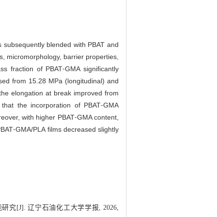
as subsequently blended with PBAT and
, micromorphology, barrier properties,
ss fraction of PBAT⁃GMA significantly
sed from 15.28 MPa (longitudinal) and
,the elongation at break improved from
s that the incorporation of PBAT⁃GMA
oreover, with higher PBAT⁃GMA content,
/PBAT⁃GMA/PLA films decreased slightly
研究[J]. 辽宁石油化工大学学报, 2026,