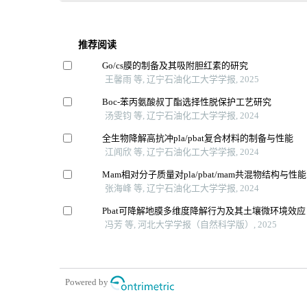
推荐阅读
Go/cs膜的制备及其吸附胆红素的研究
王馨雨 等, 辽宁石油化工大学学报, 2025
Boc-苯丙氨酸叔丁酯选择性脱保护工艺研究
汤雯钧 等, 辽宁石油化工大学学报, 2024
全生物降解高抗冲pla/pbat复合材料的制备与性能
江闻欣 等, 辽宁石油化工大学学报, 2024
Mam相对分子质量对pla/pbat/mam共混物结构与性
张海峰 等, 辽宁石油化工大学学报, 2024
Pbat可降解地膜多维度降解行为及其土壤微环境效应
冯芳 等, 河北大学学报（自然科学版）, 2025
Powered by