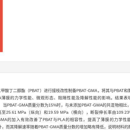
酸丁二醇酯（PBAT）进行接枝改性制备PBAT⁃GMA，将其与PBAT
GMA/PLA薄膜的力学性能、微观形态、阻隔性能及降解性能的影响。结果表
；当PBAT⁃GMA质量分数为15%时，与未添加PBAT⁃GMA的共混物相比，P
提高至25.61 MPa（纵向）和19.59 MPa（横向），断裂伸长率由109.
BAT⁃GMA的加入有效改善了PBAT与PLA的相容性，提高了薄膜的力学性
明显提升，而其降解速率随着PBAT⁃GMA质量分数的增加略有降低，说明材料