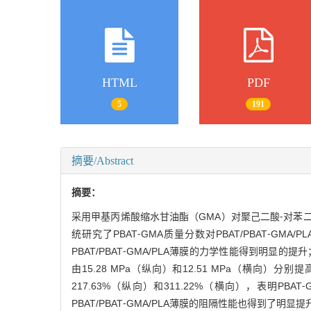
HTML
PDF
5
191
摘要/Abstract
摘要：
采用甲基丙烯酸缩水甘油酯（GMA）对聚己二酸⁃对苯二甲
统研究了PBAT⁃GMA质量分数对PBAT/PBAT⁃
PBAT/PBAT⁃GMA/PLA薄膜的力学性能得到明显的提升
由15.28 MPa（纵向）和12.51 MPa（横向）分别
217.63%（纵向）和311.22%（横向），表明P
PBAT/PBAT⁃GMA/PLA薄膜的阻隔性能也得到了