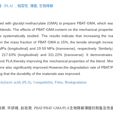
（PLA）,
相容性,
薄膜,
生物降解
fted with glycidyl methacrylate (GMA) to prepare PBAT⁃GMA, which w
blends. The effects of PBAT⁃GMA content on the mechanical properties
ystematically studied. The results indicate that increasing the ma
en the mass fraction of PBAT⁃GMA is 15%, the tensile strength increa
 (longitudinal) and 19.59 MPa (transverse), respectively. Similarly
o 217.63% (longitudinal) and 311.22% (transverse). It demonstrate
and PLA,thereby improving the mechanical properties of the blend. M
re also significantly improved.However,the degradation rate of PBAT
g that the durability of the materials was improved.
oly(lactic acid) (PLA),
Compatibility,
Films,
Biodegradation
睿卿, 毕研峰, 赵桂艳. PBAT/PBAT⁃GMA/PLA生物降解薄膜的制备及性能