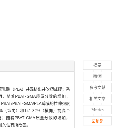
摘要
图/表
参考文献
和聚乳酸（PLA）共混挤出并吹塑成膜；系
明，随着PBAT⁃GMA质量分数的增加，
相关文章
BAT/PBAT⁃GMA/PLA薄膜的拉伸强度
Metrics
23%（纵向）和141.32%（横向）提高至
能；随着PBAT⁃GMA质量分数的增加，
回顶部
的耐久性有所改善。