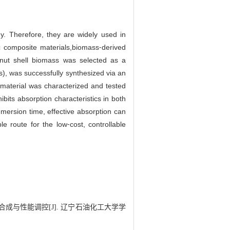
y. Therefore, they are widely used in
ic composite materials,biomass⁃derived
onut shell biomass was selected as a
), was successfully synthesized via an
 material was characterized and tested
bits absorption characteristics in both
mersion time, effective absorption can
 route for the low⁃cost, controllable
合成与性能调控[J]. 辽宁石油化工大学学