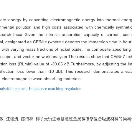
ate energy by converting electromagnetic energy into thermal energ
nmental pollution and high costs associated with chemically synthet
arch focus.Given the intrinsic adsorption capacity of carbon, coc
al, designated as CE/Ni⁃
(where
denotes the immersion time in hours
x
x
 with varying mass fractions of nickel oxide.The composite absorbing
oscope, and vector network analyzer.The results show that CE/Ni⁃7 exhi
tion loss (RLmin) value of -30.05 dB.Furthermore, by adjusting the im
lection loss lower than -10 dB). This research demonstrates a viable
) electromagnetic wave absorbing materials.
ndwidth control,
Impedance matching regulation
成思敏, 江瑞涛, 陈诗林. 椰子壳衍生碳基磁性金属镍掺杂复合吸波材料的简易