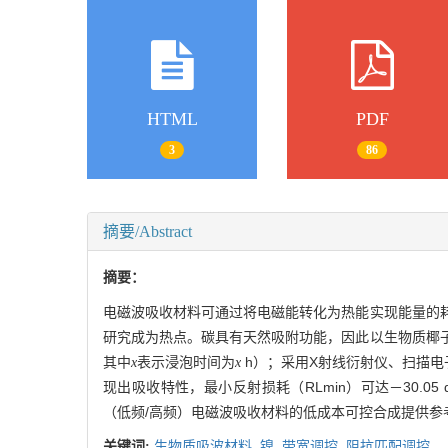
HTML
PDF
3
86
摘要/Abstract
摘要：
电磁波吸收材料可通过将电磁能转化为热能实现能量的
研究成为热点。碳具有天然吸附功能，因此以生物质椰子壳
其中
表示浸泡时间为
h）；采用X射线衍射仪、扫描电
x
x
现出吸收特性，最小反射损耗（RL
min
）可达－30.0
（低频/高频）电磁波吸收材料的低成本可控合成提供参
关键词:
生物质吸波材料,
镍,
带宽调控,
阻抗匹配调控