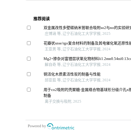
推荐阅读
双金属改性多壁碳纳米管联合吸附so2与no的实验研
庄博涵 等, 辽宁石油化工大学学报, 2025
花瓣状snse/rgo复合材料的制备及其电催化氧还原性
王亚男 等, 辽宁石油化工大学学报, 2024
Mg2+掺杂对富锂层状氧化物材料li1.2mn0.54ni0.13c
解自奇 等, 辽宁石油化工大学学报, 2024
铜活化木质素活性炭的制备与性能
邱亚茹 等, 辽宁石油化工大学学报, 2024
用于co2吸附的壳聚糖-金属络合物基球形分级介孔n
制备
离子交换与吸附, 2025
Powered by