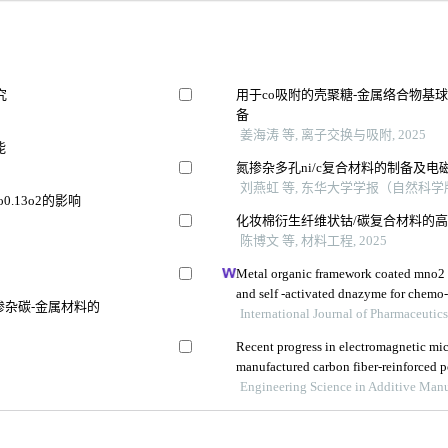
究
用于co吸附的壳聚糖-金属络合物基
备
姜海涛 等, 离子交换与吸附, 2025
能
氮掺杂多孔ni/c复合材料的制备及
刘燕虹 等, 东华大学学报（自然科学版）
o0.13o2的影响
化妆棉衍生纤维状钴/碳复合材料的
陈博文 等, 材料工程, 2025
Metal organic framework coated mno2 
and self -activated dnazyme for chemo
掺杂碳-金属材料的
cancer
International Journal of Pharmaceutic
Recent progress in electromagnetic mi
manufactured carbon fiber-reinforced p
Engineering Science in Additive Manu