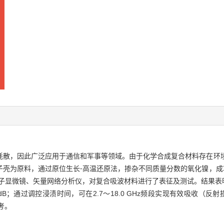
耗散，因此广泛应用于通信和军事等领域。由于化学合成复合材料存在环
为原料，通过原位生长⁃高温还原法，掺杂不同质量分数的氧化镍，成功合
子显微镜、矢量网络分析仪，对复合吸波材料进行了表征及测试。结果表明，C
5 dB；通过调控浸渍时间，可在2.7～18.0 GHz频段实现有效吸收（反
考。