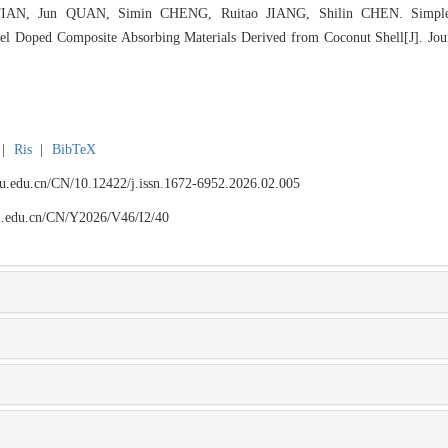
IAN, Jun QUAN, Simin CHENG, Ruitao JIANG, Shilin CHEN. Simple S
l Doped Composite Absorbing Materials Derived from Coconut Shell[J]. Jour
|
Ris
|
BibTeX
npu.edu.cn/CN/10.12422/j.issn.1672-6952.2026.02.005
npu.edu.cn/CN/Y2026/V46/I2/40