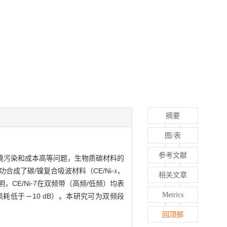
摘要
图/表
参考文献
境污染和成本高等问题，生物质碳材料的
成了碳/镍复合吸波材料（CE/Ni⁃
，
x
相关文章
E/Ni⁃7在双频带（高频/低频）均表
Metrics
射损耗低于－10 dB）。本研究可为双频段
回顶部