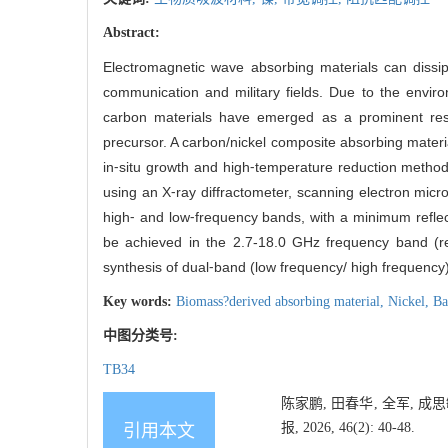
Abstract:
Electromagnetic wave absorbing materials can dissip
communication and military fields. Due to the enviro
carbon materials have emerged as a prominent rese
precursor. A carbon/nickel composite absorbing materi
in⁃situ growth and high⁃temperature reduction method
using an X⁃ray diffractometer, scanning electron micr
high⁃ and low⁃frequency bands, with a minimum reflec
be achieved in the 2.7-18.0 GHz frequency band (ref
synthesis of dual⁃band (low frequency/ high frequency
Key words:
Biomass?derived absorbing material,
Nickel,
Ba
中图分类号:
TB34
陈家鹏, 田春华, 全军, 
报, 2026, 46(2): 40-48.
引用本文