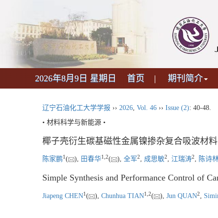
2026年8月9日 星期日
首页
期刊简介
辽宁石油化工大学学报
››
2026
,
Vol. 46
››
Issue (2)
: 40-48.
• 材料科学与新能源 •
椰子壳衍生碳基磁性金属镍掺杂复合吸波材料
1
1
,
2
2
2
2
陈家鹏
(
),
田春华
(
),
全军
,
成思敏
,
江瑞涛
,
陈诗
Simple Synthesis and Performance Control of C
1
1
,
2
2
Jiapeng CHEN
(
),
Chunhua TIAN
(
),
Jun QUAN
,
Sim