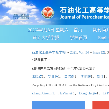
2026年8月8日 星期六
首页
期刊简
转到大学学报
学校首页
Engli
石油化工高等学校学报
››
2021
,
Vol. 34
››
Issue (2)
: 
• 能源化工 •
ZIF-8体系富集回收炼厂干气中C2H6+C2H4
张晓欣
1，
华亚辉
1，
董浩杰
1，
李鹏辉
1，
鞠佳
1
Recycling C2H6+C2H4 from the Refinery Dry Gas by 
Zhang Xiaoxin1
，
HuaYahui
1，
Dong Haojie
1，
Li P