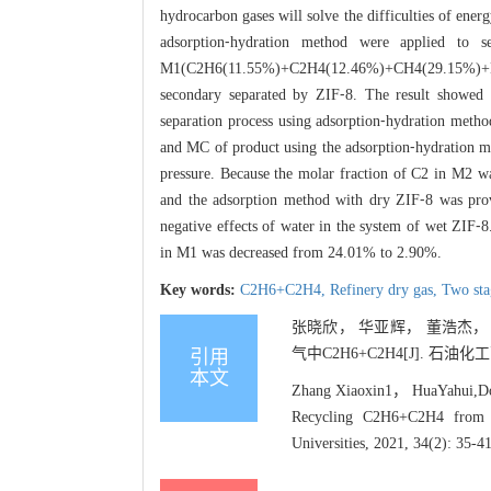
hydrocarbon gases will solve the difficulties of ene
adsorption⁃hydration method were applied to 
M1(C2H6(11.55%)+C2H4(12.46%)+CH4(29.15%)+N
secondary separated by ZIF⁃8. The result showed 
separation process using adsorption⁃hydration metho
and MC of product using the adsorption⁃hydration me
pressure. Because the molar fraction of C2 in M2 wa
and the adsorption method with dry ZIF⁃8 was prov
negative effects of water in the system of wet ZIF⁃8
in M1 was decreased from 24.01% to 2.90%.
Key words:
C2H6+C2H4,
Refinery dry gas,
Two sta
张晓欣， 华亚辉， 董浩杰， 
气中C2H6+C2H4[J]. 石油化工高等
引用
本文
Zhang Xiaoxin1， HuaYahui,Do
Recycling C2H6+C2H4 from t
Universities, 2021, 34(2): 35-41