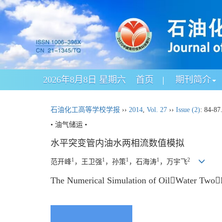
2026年8月8日 星期六
首页
期刊简介
石油化工高等学校学报
››
2014
,
Vol. 27
››
Issue (2)
: 84-87
• 油气储运 •
水平突变管内油水两相流数值模拟
1
1
1
1
2
范开峰
，王卫强
，孙策
，石海涛
，万宇飞
The Numerical Simulation of OilWater TwoP