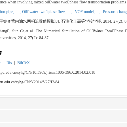
rence when involving mixed oilwater twophase flow transportation problems i
ion pipe,
,
Oilwater twophase flow,
,
VOF model,
,
Pressure chan
平突变管内油水两相流数值模拟[J]. 石油化工高等学校学报, 2014, 27(2): 84-
ang, Sun Ce,et al. The Numerical Simulation of OilWater TwoPhase  
iversities, 2014, 27(2): 84-87.
荐
e
|
Ris
|
BibTeX
.lnpu.edu.cn/syhg/CN/10.3969/j.issn.1006-396X.2014.02.018
lnpu.edu.cn/syhg/CN/Y2014/V27/I2/84