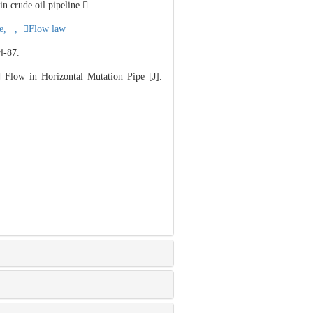
n crude oil pipeline.
ge,
,
Flow law
87.
Flow in Horizontal Mutation Pipe [J].