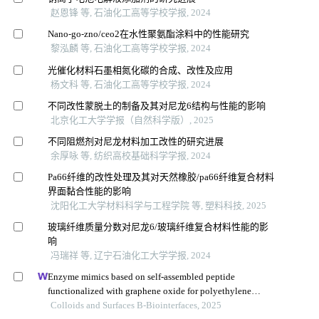
赵恩锋 等, 石油化工高等学校学报, 2024
Nano⁃go⁃zno/ceo2在水性聚氨酯涂料中的性能研究
黎泓麟 等, 石油化工高等学校学报, 2024
光催化材料石墨相氮化碳的合成、改性及应用
杨文科 等, 石油化工高等学校学报, 2024
不同改性蒙脱土的制备及其对尼龙6结构与性能的影响
北京化工大学学报（自然科学版）, 2025
不同阻燃剂对尼龙材料加工改性的研究进展
余厚咏 等, 纺织高校基础科学学报, 2024
Pa66纤维的改性处理及其对天然橡胶/pa66纤维复合材料
界面黏合性能的影响
沈阳化工大学材料科学与工程学院 等, 塑料科技, 2025
玻璃纤维质量分数对尼龙6/玻璃纤维复合材料性能的影
响
冯瑞祥 等, 辽宁石油化工大学学报, 2024
Enzyme mimics based on self-assembled peptide
functionalized with graphene oxide for polyethylene
terephthalate degradation
Colloids and Surfaces B-Biointerfaces, 2025