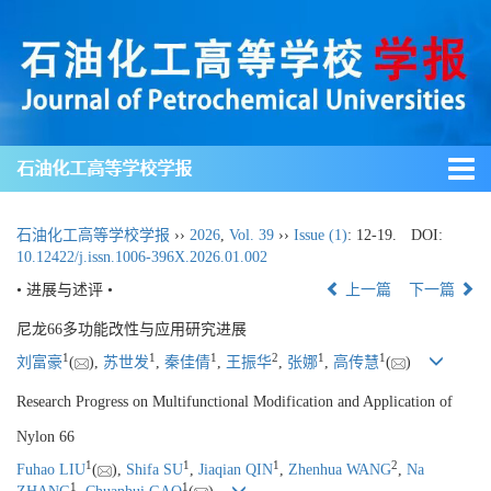
石油化工高等学校学报
石油化工高等学校学报
››
2026
,
Vol. 39
››
Issue (1)
: 12-19.
DOI:
10.12422/j.issn.1006-396X.2026.01.002
• 进展与述评 •
上一篇
下一篇
尼龙66多功能改性与应用研究进展
1
1
1
2
1
1
刘富豪
(
),
苏世发
,
秦佳倩
,
王振华
,
张娜
,
高传慧
(
)
Research Progress on Multifunctional Modification and Application of
Nylon 66
1
1
1
2
Fuhao LIU
(
),
Shifa SU
,
Jiaqian QIN
,
Zhenhua WANG
,
Na
1
1