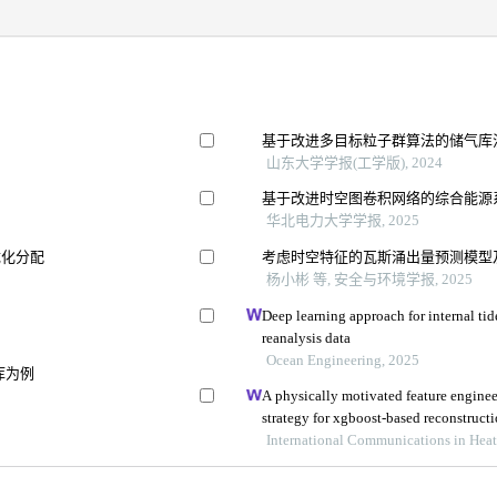
基于改进多目标粒子群算法的储气库
山东大学学报(工学版), 2024
基于改进时空图卷积网络的综合能源
华北电力大学学报, 2025
优化分配
考虑时空特征的瓦斯涌出量预测模型
杨小彬 等, 安全与环境学报, 2025
Deep learning approach for internal ti
reanalysis data
Ocean Engineering, 2025
库为例
A physically motivated feature engine
strategy for xgboost-based reconstructi
supercritical hydrocarbon fluids
International Communications in Heat