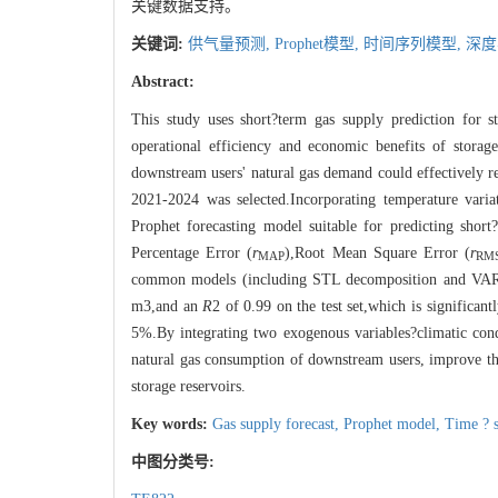
关键数据支持。
关键词:
供气量预测,
Prophet模型,
时间序列模型,
深度
Abstract:
This study uses short?term gas supply prediction for s
operational efficiency and economic benefits of storage
downstream users' natural gas demand could effectively re
2021-2024 was selected.Incorporating temperature varia
Prophet forecasting model suitable for predicting sho
Percentage Error (
r
),Root Mean Square Error (
r
MAP
RM
common models (including STL decomposition and VAR
m3,and an
R
2 of 0.99 on the test set,which is significan
5%.By integrating two exogenous variables?climatic condi
natural gas consumption of downstream users, improve the
storage reservoirs.
Key words:
Gas supply forecast,
Prophet model,
Time ? 
中图分类号: