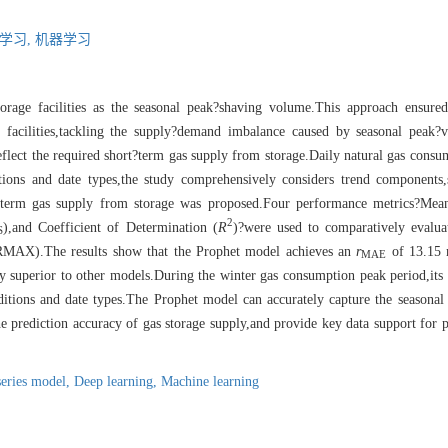
学习,
机器学习
torage facilities as the seasonal peak?shaving volume.This approach ensured
 facilities,tackling the supply?demand imbalance caused by seasonal peak?va
flect the required short?term gas supply from storage.Daily natural gas consu
tions and date types,the study comprehensively considers trend components,s
rt?term gas supply from storage was proposed.Four performance metrics?Mea
2
),and Coefficient of Determination (
R
)?were used to comparatively evalua
S
MAX).The results show that the Prophet model achieves an
r
of 13.15
MAE
tly superior to other models.During the winter gas consumption peak period,its 
tions and date types.The Prophet model can accurately capture the seasonal a
 prediction accuracy of gas storage supply,and provide key data support for 
series model,
Deep learning,
Machine learning