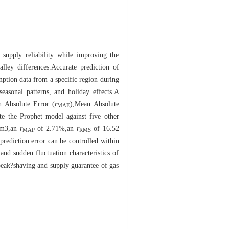
 supply reliability while improving the
lley differences.Accurate prediction of
mption data from a specific region during
easonal patterns, and holiday effects.A
n Absolute Error (
r
),Mean Absolute
MAE
te the Prophet model against five other
 m3,an
r
of 2.71%,an
r
of 16.52
MAP
RMS
prediction error can be controlled within
nd sudden fluctuation characteristics of
peak?shaving and supply guarantee of gas