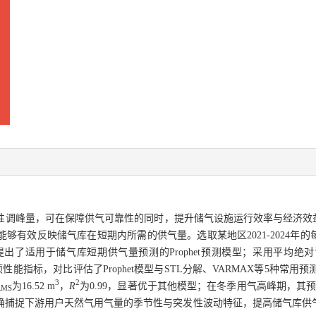
性调峰量，可在保障供气可靠性的同时，提升储气设施运行效率与经济效益
够有效反映储气库在短期内所需的供气量。选取某地区2021-2024年
了适用于储气库短期供气量预测的Prophet预测模型；采用平均绝
项性能指标，对比评估了Prophet模型与STL分解、VARMAX等5种常用预
3
2
为16.52 m
，
R
为0.99，显著优于其他模型；在冬季用气高峰期，其预测
RMS
确捕捉下游用户天然气用气量的季节性与突发性波动特征，提高储气库供