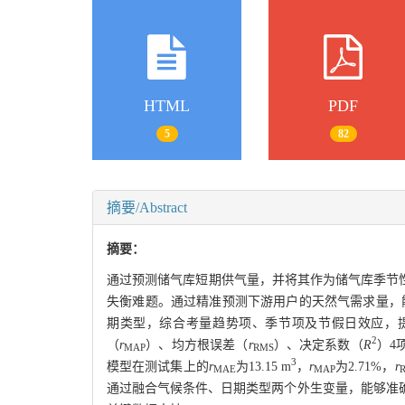
HTML
PDF
5
82
摘要/Abstract
摘要：
通过预测储气库短期供气量，并将其作为储气库季节
失衡难题。通过精准预测下游用户的天然气需求量，能
期类型，综合考量趋势项、季节项及节假日效应，提出
2
（
r
）、均方根误差（
r
）、决定系数（
R
）4
MAP
RMS
3
模型在测试集上的
r
为13.15 m
，
r
为2.71%，
r
MAE
MAP
通过融合气候条件、日期类型两个外生变量，能够准