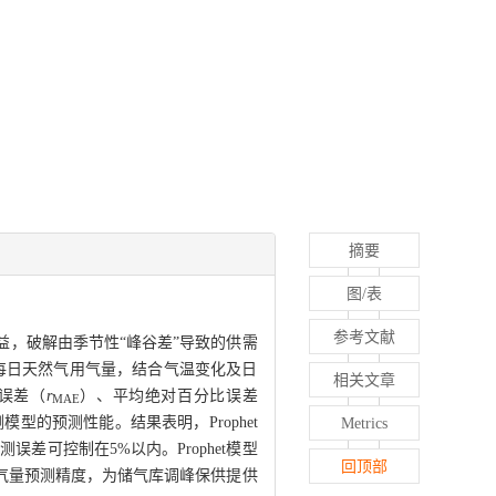
摘要
图/表
参考文献
，破解由季节性“峰谷差”导致的供需
的每日天然气用气量，结合气温变化及日
相关文章
对误差（
r
）、平均绝对百分比误差
MAE
测模型的预测性能。结果表明，Prophet
Metrics
误差可控制在5%以内。Prophet模型
回顶部
气量预测精度，为储气库调峰保供提供