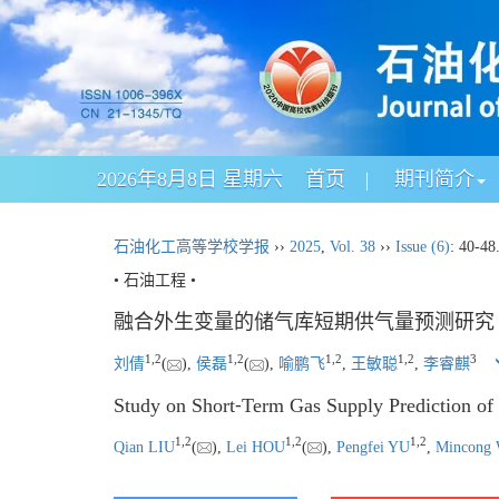
2026年8月8日 星期六
首页
期刊简介
石油化工高等学校学报
››
2025
,
Vol. 38
››
Issue (6)
: 40-48
• 石油工程 •
融合外生变量的储气库短期供气量预测研究
1
,
2
1
,
2
1
,
2
1
,
2
3
刘倩
(
),
侯磊
(
),
喻鹏飞
,
王敏聪
,
李睿麒
Study on Short⁃Term Gas Supply Prediction of
1
,
2
1
,
2
1
,
2
Qian LIU
(
),
Lei HOU
(
),
Pengfei YU
,
Mincong