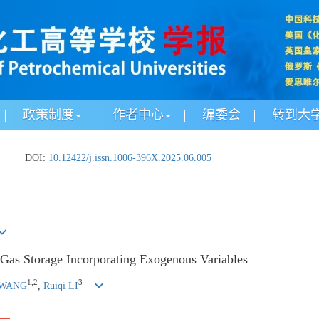
政策制度
作者中心
编委会
转到大
.
DOI:
10.12422/j.issn.1006-396X.2025.06.005
 Gas Storage Incorporating Exogenous Variables
1
,
2
3
 WANG
,
Ruiqi LI