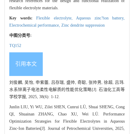
research references for the design and functional realization of
flexible electrolyte materials.
Key words:
Flexible electrolyte,
Aqueous zinc?ion battery,
Electrochemical performance,
Zinc dendrite suppression
中图分类号:
TQ152
引用本文
刘俊麟, 吴怡, 申紫蕾, 吕存瑞, 盛帅, 奇聪, 张帅男, 徐超, 吕玮.
水系锌离子电池柔性电解质的性能优化策略[J]. 石油化工高等
学校学报, 2025, 38(6): 1-12.
Junlin LIU, Yi WU, Zilei SHEN, Cunrui LÜ, Shuai SHENG, Cong
QI, Shuainan ZHANG, Chao XU, Wei LÜ. Performance
Optimization Strategies for Flexible Electrolytes in Aqueous
Zinc⁃Ion Batteries[J]. Journal of Petrochemical Universities, 2025,