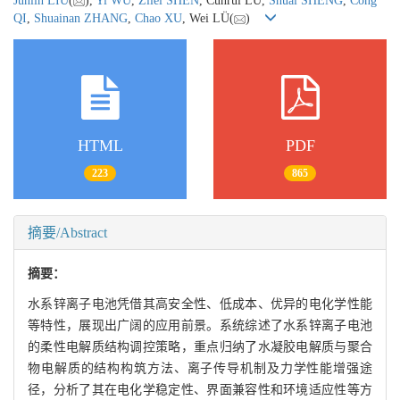
Junlin LIU
(
),
Yi WU
,
Zilei SHEN
, Cunrui LÜ,
Shuai SHENG
,
Cong
QI
,
Shuainan ZHANG
,
Chao XU
, Wei LÜ(
)
HTML
PDF
223
865
摘要/Abstract
摘要：
水系锌离子电池凭借其高安全性、低成本、优异的电化学性能
等特性，展现出广阔的应用前景。系统综述了水系锌离子电池
的柔性电解质结构调控策略，重点归纳了水凝胶电解质与聚合
物电解质的结构构筑方法、离子传导机制及力学性能增强途
径，分析了其在电化学稳定性、界面兼容性和环境适应性等方