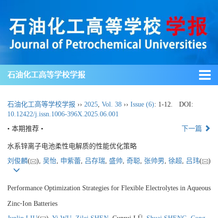
石油化工高等学校学报
石油化工高等学校学报
››
2025
,
Vol. 38
››
Issue (6)
: 1-12.
DOI:
10.12422/j.issn.1006-396X.2025.06.001
• 本期推荐 •
下一篇
水系锌离子电池柔性电解质的性能优化策略
刘俊麟
(
),
吴怡
,
申紫蕾
,
吕存瑞
,
盛帅
,
奇聪
,
张帅男
,
徐超
,
吕玮
(
)
Performance Optimization Strategies for Flexible Electrolytes in Aqueous
Zinc⁃Ion Batteries