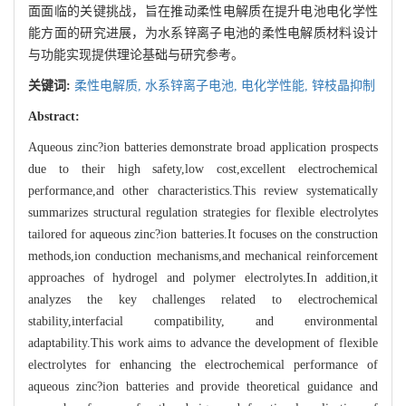
面面临的关键挑战，旨在推动柔性电解质在提升电池电化学性
能方面的研究进展，为水系锌离子电池的柔性电解质材料设计
与功能实现提供理论基础与研究参考。
关键词:
柔性电解质,
水系锌离子电池,
电化学性能,
锌枝晶抑制
Abstract:
Aqueous zinc?ion batteries demonstrate broad application prospects
due to their high safety,low cost,excellent electrochemical
performance,and other characteristics.This review systematically
summarizes structural regulation strategies for flexible electrolytes
tailored for aqueous zinc?ion batteries.It focuses on the construction
methods,ion conduction mechanisms,and mechanical reinforcement
approaches of hydrogel and polymer electrolytes.In addition,it
analyzes the key challenges related to electrochemical
stability,interfacial compatibility, and environmental
adaptability.This work aims to advance the development of flexible
electrolytes for enhancing the electrochemical performance of
aqueous zinc?ion batteries and provide theoretical guidance and