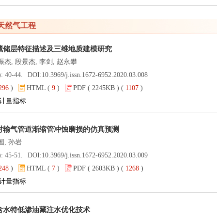
天然气工程
藏储层特征描述及三维地质建模研究
振杰, 段景杰, 李剑, 赵永攀
): 40-44.
DOI:
10.3969/j.issn.1672-6952.2020.03.008
296
)
HTML (
9
)
PDF ( 2245KB ) (
1107
)
计量指标
对输气管道渐缩管冲蚀磨损的仿真预测
国, 孙岩
): 45-51.
DOI:
10.3969/j.issn.1672-6952.2020.03.009
248
)
HTML (
7
)
PDF ( 2603KB ) (
1268
)
计量指标
含水特低渗油藏注水优化技术