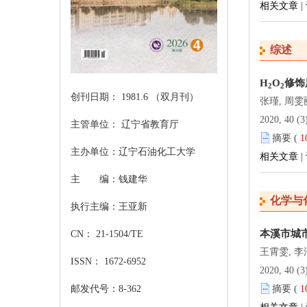
相关文章
|
综述
H
O
修饰
2
2
创刊日期： 1981.6 （双月刊）
张瑾, 周雯
2020, 40 (3)
主管单位： 辽宁省教育厅
摘要 (
1
主办单位：辽宁石油化工大学
相关文章
|
主 编：钱建华
化学与
执行主编：王亚新
本溪市城
CN： 21-1504/TE
王霄雯, 李
ISSN： 1672-6952
2020, 40 (3)
摘要 (
1
邮发代号：8-362