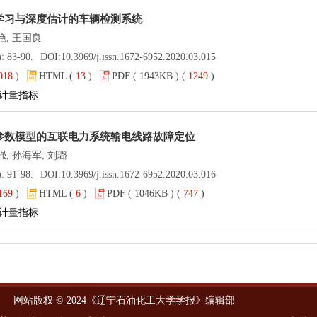
学习与深度估计的车辆检测系统
艳, 王国良
): 83-90.
DOI:
10.3969/j.issn.1672-6952.2020.03.015
018
)
HTML (
13
)
PDF ( 1943KB ) (
1249
)
计量指标
参数模型的互联电力系统输电线路故障定位
强, 孙海军, 刘璐
): 91-98.
DOI:
10.3969/j.issn.1672-6952.2020.03.016
169
)
HTML (
6
)
PDF ( 1046KB ) (
747
)
计量指标
网站版权 © 2024《辽宁石油化工大学学报》编辑部