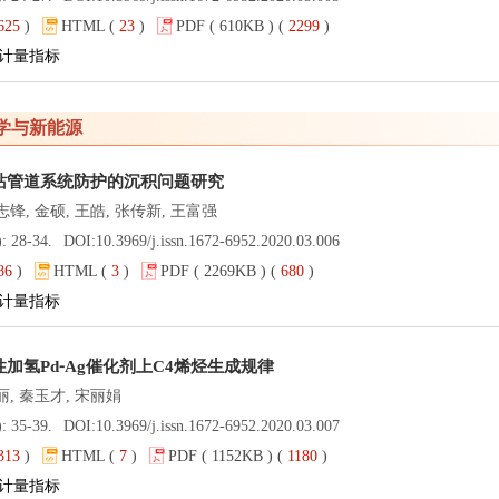
625
)
HTML (
23
)
PDF ( 610KB ) (
2299
)
计量指标
学与新能源
站管道系统防护的沉积问题研究
志锋, 金硕, 王皓, 张传新, 王富强
): 28-34.
DOI:
10.3969/j.issn.1672-6952.2020.03.006
86
)
HTML (
3
)
PDF ( 2269KB ) (
680
)
计量指标
加氢Pd⁃Ag催化剂上C4烯烃生成规律
丽, 秦玉才, 宋丽娟
): 35-39.
DOI:
10.3969/j.issn.1672-6952.2020.03.007
313
)
HTML (
7
)
PDF ( 1152KB ) (
1180
)
计量指标