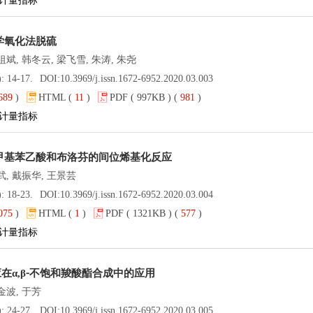
计量指标
学氧化法脱硫
祖斌, 韩冬云, 梁飞雪, 朱涛, 朱尧
): 14-17.
DOI:
10.3969/j.issn.1672-6952.2020.03.003
689
)
HTML (
11
)
PDF ( 997KB ) (
981
)
计量指标
甲基苯乙酸和布洛芬的间位烯基化反应
武, 戴振华, 王景芸
): 18-23.
DOI:
10.3969/j.issn.1672-6952.2020.03.004
075
)
HTML (
1
)
PDF ( 1321KB ) (
577
)
计量指标
g反应在α,β⁃不饱和羧酸酯合成中的应用
金波, 于芳
): 24-27.
DOI:
10.3969/j.issn.1672-6952.2020.03.005