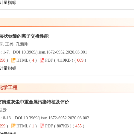
计量指标
层状钛酸的离子交换性能
丽, 王兴, 孔新刚
: 1-7.
DOI:
10.3969/j.issn.1672-6952.2020.03.001
098
)
HTML (
4
)
PDF ( 4119KB ) (
669
)
计量指标
化学工程
市街道灰尘中重金属污染特征及评价
法云
: 8-13.
DOI:
10.3969/j.issn.1672-6952.2020.03.002
099
)
HTML (
1
)
PDF ( 807KB ) (
455
)