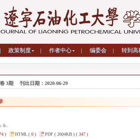
政策制度
作者中心
编委会
转到高
40卷 3期 刊出日期：2020-06-29
录
: 0-.
74
)
HTML (
0
)
PDF ( 2604KB ) (
347
)