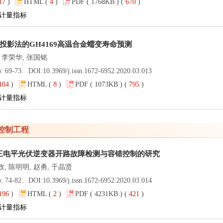
17
)
HTML (
4
)
PDF ( 1768KB ) (
670
)
计量指标
投影法的GH4169高温合金蠕变寿命预测
, 李荣华, 张国铭
): 69-73.
DOI:
10.3969/j.issn.1672-6952.2020.03.013
104
)
HTML (
8
)
PDF ( 1073KB ) (
795
)
计量指标
控制工程
三电平光伏逆变器开路故障检测与容错控制的研究
政, 陈明明, 赵勇, 于晶贤
): 74-82.
DOI:
10.3969/j.issn.1672-6952.2020.03.014
196
)
HTML (
2
)
PDF ( 4231KB ) (
421
)
计量指标