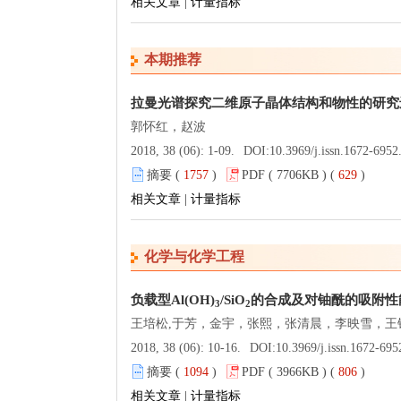
相关文章
|
计量指标
本期推荐
拉曼光谱探究二维原子晶体结构和物性的研究
郭怀红，赵波
2018, 38 (06): 1-09.
DOI:
10.3969/j.issn.1672-6952
摘要 (
1757
)
PDF ( 7706KB ) (
629
)
相关文章
|
计量指标
化学与化学工程
负载型Al(OH)
/SiO
的合成及对铀酰的吸附性
3
2
王培松,于芳，金宇，张熙，张清晨，李映雪，王
2018, 38 (06): 10-16.
DOI:
10.3969/j.issn.1672-695
摘要 (
1094
)
PDF ( 3966KB ) (
806
)
相关文章
|
计量指标