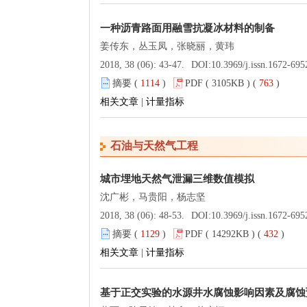
一种沥青路面用融雪抗凝冰材料的制备
姜传东，丛玉凤，张晓丽，黄玮
2018, 38 (06): 43-47.
DOI:
10.3969/j.issn.1672-695
摘要 (
1114
)
PDF ( 3105KB ) (
763
)
相关文章
|
计量指标
石油与天然气工程
城市埋地天然气泄漏三维数值模拟
沈广彬，马贵阳，杨志坚
2018, 38 (06): 48-53.
DOI:
10.3969/j.issn.1672-695
摘要 (
1129
)
PDF ( 14292KB ) (
432
)
相关文章
|
计量指标
基于正交实验的水源井水腐蚀影响因素及腐蚀