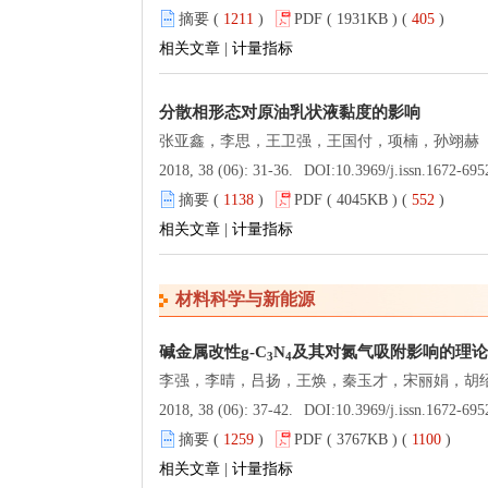
摘要 (
1211
)
PDF ( 1931KB ) (
405
)
相关文章
|
计量指标
分散相形态对原油乳状液黏度的影响
张亚鑫，李思，王卫强，王国付，项楠，孙翊赫
2018, 38 (06): 31-36.
DOI:
10.3969/j.issn.1672-695
摘要 (
1138
)
PDF ( 4045KB ) (
552
)
相关文章
|
计量指标
材料科学与新能源
碱金属改性g-C
N
及其对氮气吸附影响的理论
3
4
李强，李晴，吕扬，王焕，秦玉才，宋丽娟，胡
2018, 38 (06): 37-42.
DOI:
10.3969/j.issn.1672-695
摘要 (
1259
)
PDF ( 3767KB ) (
1100
)
相关文章
|
计量指标