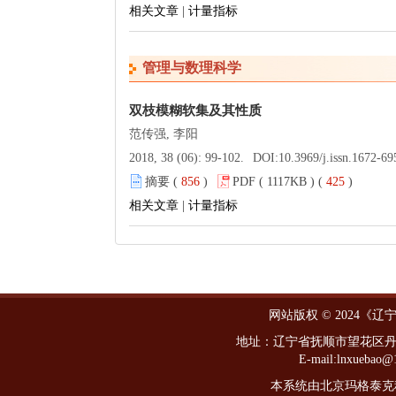
相关文章
|
计量指标
管理与数理科学
双枝模糊软集及其性质
范传强, 李阳
2018, 38 (06): 99-102.
DOI:
10.3969/j.issn.1672-6
摘要 (
856
)
PDF ( 1117KB ) (
425
)
相关文章
|
计量指标
网站版权 © 2024《
地址：辽宁省抚顺市望花区丹东路西
E-mail:lnxueba
本系统由北京玛格泰克