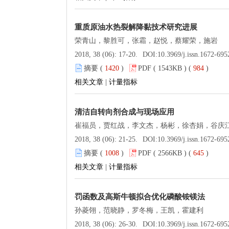
重质原油水热裂解降黏技术研究进展
荣青山，黎胜可，张霜，赵悦，蔡耀荣，施岩
2018, 38 (06): 17-20.
DOI:
10.3969/j.issn.1672-695
摘要 (
1420
)
PDF ( 1543KB ) (
984
)
相关文章
|
计量指标
清洁自转向剂合成与现场应用
崔福员，贾红战，李文杰，杨彬，徐杏娟，谷庆
2018, 38 (06): 21-25.
DOI:
10.3969/j.issn.1672-695
摘要 (
1008
)
PDF ( 2566KB ) (
645
)
相关文章
|
计量指标
罚函数及高斯牛顿拟合优化磷酸铵镁法
孙菱翎，范晓静，罗冬梅，王凯，霍建利
2018, 38 (06): 26-30.
DOI:
10.3969/j.issn.1672-695