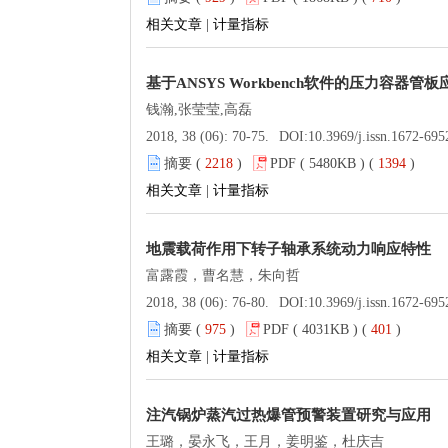
相关文章
|
计量指标
基于ANSYS Workbench软件的压力容器管
钱瀚,张莹莹,高磊
2018, 38 (06): 70-75.
DOI:
10.3969/j.issn.1672-695
摘要 (
2218
)
PDF ( 5480KB ) (
1394
)
相关文章
|
计量指标
地震载荷作用下转子轴承系统动力响应特性
富露霞，曹名慧，朱向哲
2018, 38 (06): 76-80.
DOI:
10.3969/j.issn.1672-695
摘要 (
975
)
PDF ( 4031KB ) (
401
)
相关文章
|
计量指标
注汽锅炉蒸汽过热爆管预警装置研究与应用
王璐，晏永飞，王月，姜明鉴，杜庆吉