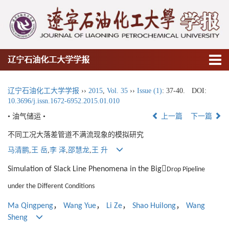
辽宁石油化工大学学报
辽宁石油化工大学学报
››
2015
,
Vol. 35
››
Issue (1)
: 37-40.
DOI:
10.3696/j.issn.1672-6952.2015.01.010
• 油气储运 •
上一篇
下一篇
不同工况大落差管道不满流现象的模拟研究
马清鹏
,
王 岳
,
李 泽
,
邵慧龙
,
王 升

Simulation of Slack Line Phenomena in the Big
Drop Pipeline
under the Different Conditions
，
，
，
，
Ma Qingpeng
Wang Yue
Li Ze
Shao Huilong
Wang
Sheng