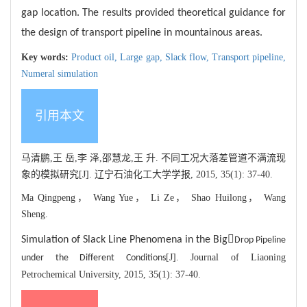
gap location. The results provided theoretical guidance for
the design of transport pipeline in mountainous areas.
Key words:
Product oil,
Large gap,
Slack flow,
Transport pipeline,
Numeral simulation
引用本文
马清鹏,王 岳,李 泽,邵慧龙,王 升. 不同工况大落差管道不满流现
象的模拟研究[J]. 辽宁石油化工大学学报, 2015, 35(1): 37-40.
Ma Qingpeng， Wang Yue， Li Ze， Shao Huilong， Wang
Sheng.

Simulation of Slack Line Phenomena in the Big
Drop Pipeline
[J]. Journal of Liaoning
under the Different Conditions
Petrochemical University, 2015, 35(1): 37-40.