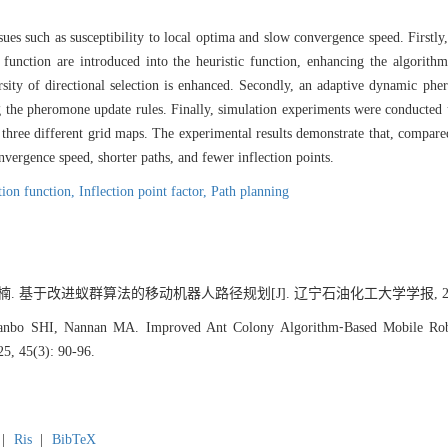
es such as susceptibility to local optima and slow convergence speed. Firstly, 
unction are introduced into the heuristic function, enhancing the algorithm'
ersity of directional selection is enhanced. Secondly, an adaptive dynamic pher
 the pheromone update rules. Finally, simulation experiments were conducted 
hree different grid maps. The experimental results demonstrate that, compared
nvergence speed, shorter paths, and fewer inflection points.
tion function,
Inflection point factor,
Path planning
楠. 基于改进蚁群算法的移动机器人路径规划[J]. 辽宁石油化工大学学报, 2025, 45
nbo SHI, Nannan MA. Improved Ant Colony Algorithm⁃Based Mobile Robot
25, 45(3): 90-96.
|
Ris
|
BibTeX