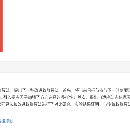
群算法，提出了一种改进蚁群算法。首先，将当前目标节点与下一时刻要
过引入拐点因子加强了方向选择的多样性；其次，提出自适应动态信息
传统蚁群算法和改进蚁群算法进行了对比研究。实验结果证明，与传统蚁群
路径规划