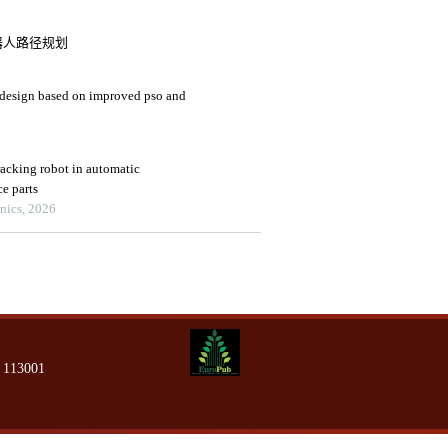
器人路径规划
 design based on improved pso and
racking robot in automatic
ce parts
onics, 2026
13001