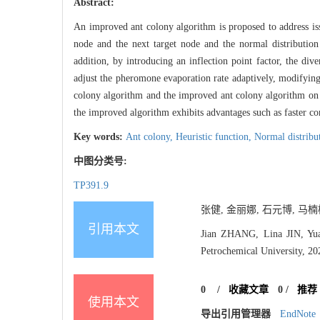
Abstract:
An improved ant colony algorithm is proposed to address issu
node and the next target node and the normal distribution f
addition, by introducing an inflection point factor, the div
adjust the pheromone evaporation rate adaptively, modifying
colony algorithm and the improved ant colony algorithm on t
the improved algorithm exhibits advantages such as faster co
Key words:
Ant colony,
Heuristic function,
Normal distribu
中图分类号:
TP391.9
张健, 金丽娜, 石元博, 马楠
引用本文
Jian ZHANG, Lina JIN, Yua
Petrochemical University, 20
0
/
收藏文章
0
/
推荐
使用本文
导出引用管理器
EndNote