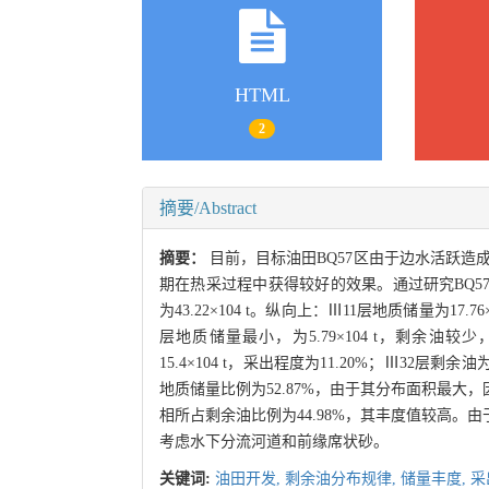
HTML
2
摘要/Abstract
摘要：
目前，目标油田BQ57区由于边水活跃造
期在热采过程中获得较好的效果。通过研究BQ5
为43.22×104 t。纵向上：Ⅲ11层地质储量为17.76
层地质储量最小，为5.79×104 t，剩余油较少，
15.4×104 t，采出程度为11.20%；Ⅲ32层剩
地质储量比例为52.87%，由于其分布面积最
相所占剩余油比例为44.98%，其丰度值较高
考虑水下分流河道和前缘席状砂。
关键词:
油田开发,
剩余油分布规律,
储量丰度,
采