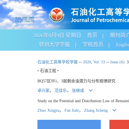
2026年8月9日 星期日
首页
期刊简
转到大学学报
学校首页
Engli
石油化工高等学校学报
››
2020
,
Vol. 33
››
Issue (6)
: 
• 石油工程 •
BQ57区Ⅲ1、3层剩余油潜力与分布规律研究
卓兴家
，
范佳乐
，
张继成
Study on the Potential and Distribution Law of Remain
Zhuo Xingjia
，
Fan Jiale
，
Zhang Jicheng