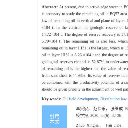
Abstract:
At present, due to active edge water in BQ
is necessary to study the remaining oil in BQ57 area 
law of remaining oil in vertical and plane of layers 
×104 t. In the vertical, the geologic reserve of 
14.72×104 t. The degree of reserve recovery is 17.1
5.79×104 t. The remaining oil is also less, whic
remaining oil in layer III31 is the largest, which is
oil in layer III32 is 8.26 ×104 t and the degree of 
geological reserves channel is 52.87% in underwater d
of remaining oil is the highest and the value of re
front sand sheet is 44.98%. Its value of reserves abu
be combined with the productivity potential of a si
should be given priority in the adjustment of well pat
Key words:
Oil field development,
Distribution law
卓兴家， 范佳乐， 张继成. 
校学报, 2020, 33(6): 32-36.
引用
本文
Zhuo Xingjia， Fan Jiale， Zh