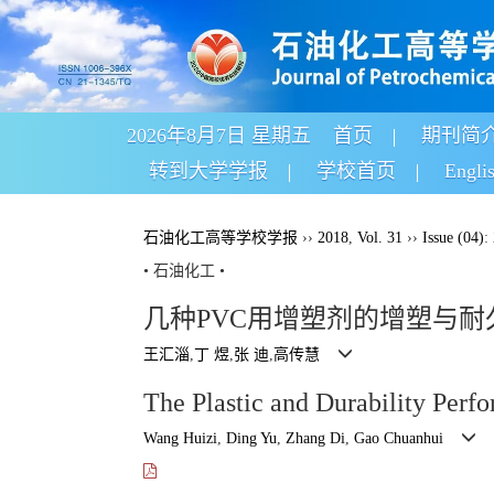
2026年8月7日 星期五
首页
期刊简
转到大学学报
学校首页
Engli
石油化工高等学校学报
››
2018
,
Vol. 31
››
Issue (04)
:
• 石油化工 •
几种PVC用增塑剂的增塑与耐
王汇淄
,
丁 煜
,
张 迪
,
高传慧
The Plastic and Durability Perf
Wang Huizi
,
Ding Yu
,
Zhang Di
,
Gao Chuanhui