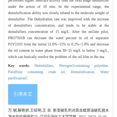
performed higher interface activity than the field usage demulsifier
under the action of 10 min. In the experimental range, the
demulsification ability was closely related to the molecule weight of
demulsifier. The Dehydration rate was improved with the increase
of demulsifiers concentration, and tends to be stable at the
demulsifiers concentration of 15 mg/L. After the onsite pilot,
PRO7501B can decrease the water percent in oil of separator
PV103 from the initial 11.0%~15% to 0.2%~1.0% and decrease
the oil content in water phase from 30~35 mg/L to below 3 mg/L,
which can basically resolve the problem of the oil film in the sea.
Key words:
Demulsifiers,
Nitrogencontaining polyether,
Paraffinic containing crude oil,
Demulsification,
Water
purification
引用本文
万 钢,解艳娇,王绍明,王 吉. 新型破乳剂对高含蜡原油破乳脱水
净水的应用研究[J]. 辽宁石油化工大学学报, 2014, 34(3): 41-44.