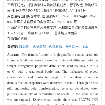
率趋于稳定。对现场中试以及加破乳剂点进行了改造, 检测结果
表明, 破乳剂P RO 7 5 0 1 B可以明显降低P - V - 1 0 3分
离器油相出口的含水率, 由原来的1 1. 0%~1 5. 0%降至0. 2%~1.
0%, 处理后外输原油的含水率为2. 5%~3 . 0%, 可
以满足平台的正常生产及外排要求, 水相出口含油的质量浓度从
3 0~3 5m g / L降至3m g / L以下, 基本解决海面存
在油膜的问题。
关键词:
破乳剂 ,
含氮聚醚 ,
含蜡原油 ,
破乳脱水 ,
净水
Abstract:
The demulsification of high paraffinic content crude oil
from the South Sea were explored by 3 kinds of different molecule
weight nitrogenous polyether demulsifiers (PRO7501X,X=A,B
or C) with a traditional bottle test. The influences of types,
concentration and molecule weight of the demulsifiers on
demulsification properties were discussed in detail. Through on-site
pilot and dosing point transformation, the actual dehydrated water
purification ability of demulsifier PRO7501B in the scene actual
was investigated. Experimental results show that PRO7501X