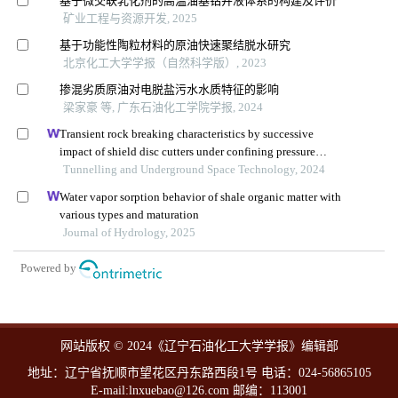
基于微交联乳化剂的高温油基钻井液体系的构建及评价
矿业工程与资源开发, 2025
基于功能性陶粒材料的原油快速聚结脱水研究
北京化工大学学报（自然科学版）, 2023
掺混劣质原油对电脱盐污水水质特征的影响
梁家豪 等, 广东石油化工学院学报, 2024
Transient rock breaking characteristics by successive
impact of shield disc cutters under confining pressure
conditions
Tunnelling and Underground Space Technology, 2024
Water vapor sorption behavior of shale organic matter with
various types and maturation
Journal of Hydrology, 2025
Powered by
网站版权 © 2024《辽宁石油化工大学学报》编辑部
地址：辽宁省抚顺市望花区丹东路西段1号 电话：024-56865105
E-mail:lnxuebao@126.com 邮编：113001