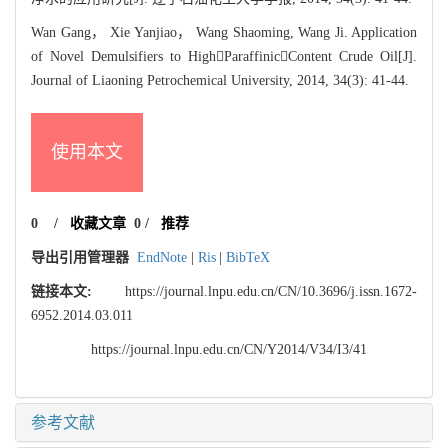
Wan Gang， Xie Yanjiao， Wang Shaoming, Wang Ji. Application
of Novel Demulsifiers to HighParaffinicContent Crude Oil[J].
Journal of Liaoning Petrochemical University, 2014, 34(3): 41-44.
使用本文
0
/
收藏文章
0
/
推荐
导出引用管理器
EndNote
|
Ris
|
BibTeX
链接本文:
https://journal.lnpu.edu.cn/CN/10.3696/j.issn.1672-
6952.2014.03.011
https://journal.lnpu.edu.cn/CN/Y2014/V34/I3/41
参考文献