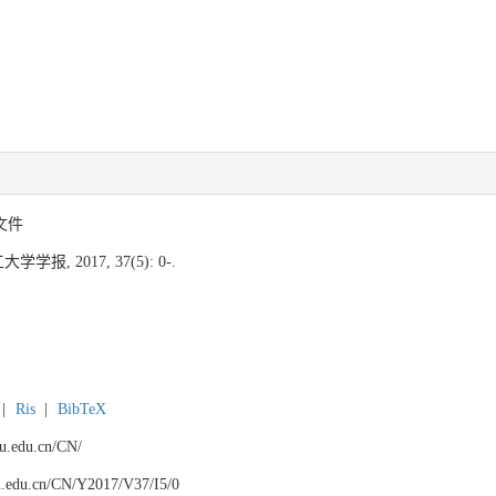
文件
学报, 2017, 37(5): 0-.
|
Ris
|
BibTeX
npu.edu.cn/CN/
npu.edu.cn/CN/Y2017/V37/I5/0