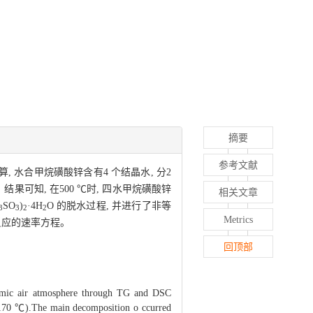
摘要
参考文献
水合甲烷磺酸锌含有4 个结晶水, 分2
。结果可知, 在500 ℃时, 四水甲烷磺酸锌
相关文章
SO
)
·4H
O 的脱水过程, 并进行了非等
3
3
2
2
Metrics
反应的速率方程。
回顶部
amic air atmosphere through TG and DSC
～ 170 ℃).The main decomposition o ccurred