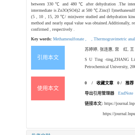
between 330 ℃ and 480 ℃ after dehydration .The intermed
intermediate is Zn3O(SO4)2 at 500 ℃.Zinc(I I)methanesulfo
(5 , 10 , 15, 20 ℃/ min)were studied and dehydration kine
method and nearly equal value was obtained.Additionally, re
confirmed , respectively .
Key words:
Methamesulfonate ,
,
Thermogravimetric anal
苏婷婷, 张连惠, 宫 红, 王 
引用本文
S U Ting -ting,ZHANG Lian 
Petrochemical University, 20
0
/
收藏文章
0
/
推荐
使用本文
导出引用管理器
EndNote
链接本文:
https://journal.l
https://journal.l