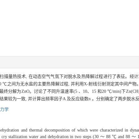
量热技术, 在动态空气气氛下对脱水及热降解过程进行了表征。经计算, 
330～ 480 ℃之间为无水盐的主要热降解过程, 并利用X-射线衍射测定其中间产物
, 最终分解为ZnO。讨论了不同升温速率(5 、10、15 和20 ℃/min)下Zn(CH
结果较为一致, 并计算出频率因子A 及反应级数n 。分别确定了两步脱水
力学
dration and thermal decomposition of which were characterized in dyn
s of cry stallization water and dehydration in two steps (30 ～ 88 ℃ and 88 