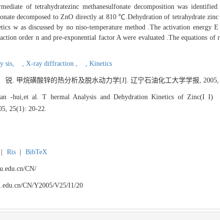
iate of tetrahydratezinc methanesulfonate decomposition was identified b
nate decomposed to ZnO directly at 810 ℃.Dehydration of tetrahydrate zinc m
tics w as discussed by no niso-temperature method .The activation energy E 
action order n and pre-exponential factor A were evaluated .The equations of r
y sis,
,
X-ray diffraction ,
,
Kinetics
锐. 甲烷磺酸锌的热分析及脱水动力学[J]. 辽宁石油化工大学学报, 2005, 25(1)
-hui,et al. T hermal Analysis and Dehydration Kinetics of Zinc(I I) M
05, 25(1): 20-22.
|
Ris
|
BibTeX
npu.edu.cn/CN/
npu.edu.cn/CN/Y2005/V25/I1/20