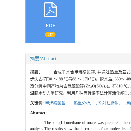
PDF
547
摘要/Abstract
摘要：
合成了水合甲烷磺酸锌, 并通过热重及差式扫描
步失去(在30 ～ 88 ℃与88 ～ 170 ℃)。脱水后, 
热分解中间产物为含氧硫酸锌(Zn
O(SO
)
)。在810 ℃
3
4
2
温脱水动力学研究。利用几种等转换率法计算活化能E , 
关键词:
甲烷磺酸盐,
,
热重分析,
,
X 射线衍射,
,
动
Abstract:
The zinc(I I)methanesulfonate was prepared, the dehy
analysis.The results show that it co ntains four molecule