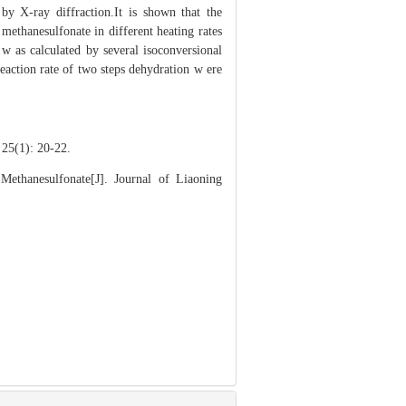
y X-ray diffraction.It is shown that the
ethanesulfonate in different heating rates
w as calculated by several isoconversional
eaction rate of two steps dehydration w ere
: 20-22.
ethanesulfonate[J]. Journal of Liaoning