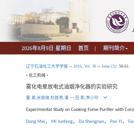
2026年8月9日 星期日
首页
期刊简介
辽宁石油化工大学学报
››
2016
,
Vol. 36
››
Issue (5)
: 58-61.
• 化工机械 •
雾化电晕放电式油烟净化器的实验研究
董 美
,
米俊锋
,
杜胜男
,
潘 一
,
范 影
,
李小玲
Experimental Study on Cooking Fume Purifier with Cor
，
，
，
，
Dong Mei
Mi Junfeng
Du Shengnan
Pan Yi
Fa