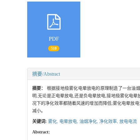
PDF
510
摘要/Abstract
摘要：
根据接地极雾化电晕放电的原理制造了一台油烟
明,无论是正电晕放电,还是负电晕放电,接地极雾化电
况下的净化效率都随着风速的增加而降低;雾化电晕放
减小。
关键词:
雾化,
电晕放电,
油烟净化,
净化效率,
放电电流
Abstract: