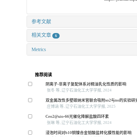
参考文献
相关文章
6
Metrics
推荐阅读
阴离子⁃非离子复配体系对稠油乳化性质的影响
张冬 等, 辽宁石油化工大学学报, 2024
双金属改性多壁碳纳米管联合吸附so2与no的实验研
庄博涵 等, 辽宁石油化工大学学报, 2025
Ceo2@uio⁃66光催化降解盐酸四环素
张琳 等, 辽宁石油化工大学学报, 2024
浸泡时间对b10铜镍合金钼酸盐转化膜性能的影响