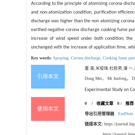
According to the principle of atomizing corona disch
and non-atomization condition, purification efficie
discharge was higher than the non atomizing corona d
earthed negative corona discharge cooking fume purif
increase of wind speed under both condition; the 
unchanged with the increase of application time, wh
Key words:
Spraying,
Corona discharge,
Cooking fume puri
董 美,米俊锋,杜胜男,潘 一,
引用本文
Dong Mei， Mi Junfeng， Du
Experimental Study on Co
0
/
收藏文章
0
/
推荐
使用本文
导出引用管理器
EndNote
链接本文:
https://journal.l
https://journal.l