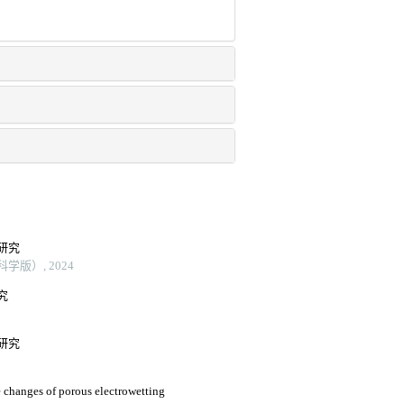
研究
版）, 2024
究
研究
changes of porous electrowetting