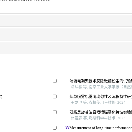
湍流电凝聚技术脱除微细粉尘的试验
陆从相 等, 南京工业大学学报（自然科学
究
烟草喷雾机雾滴均匀性及沉积特性研
王龙飞 等, 农机使用与维修, 2024
双级反旋贫油直喷喷嘴雾化特性实验
赵若霖 等, 燃烧科学与技术, 2025
Measurement of long-time performance 