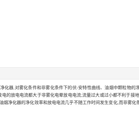
净化器,对雾化条件和非雾化条件下的伏-安特性曲线、油烟中颗粒物的
晕放电的放电电流都大于非雾化电晕放电电流;流量过大或过小都不利于接
电油烟净化器的净化效率和放电电流几乎不随工作时间发生变化,而非雾化