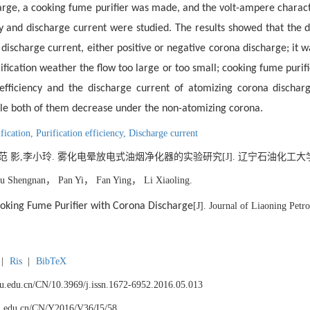
arge, a cooking fume purifier was made, and the volt-ampere charact
ncy and discharge current were studied. The results showed that the 
ischarge current, either positive or negative corona discharge; it wa
ication weather the flow too large or too small; cooking fume purif
efficiency and the discharge current of atomizing corona dischar
ile both of them decrease under the non-atomizing corona.
fication,
Purification efficiency,
Discharge current
范 影,李小玲. 雾化电晕放电式油烟净化器的实验研究[J]. 辽宁石油化工大学学报, 201
 Shengnan， Pan Yi， Fan Ying， Li Xiaoling.
oking Fume Purifier with Corona Discharge
[J]. Journal of Liaoning Petr
|
Ris
|
BibTeX
npu.edu.cn/CN/10.3969/j.issn.1672-6952.2016.05.013
npu.edu.cn/CN/Y2016/V36/I5/58