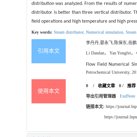
distribution was analyzed. From the results of numeri
distributor is better than three vertical distributor.
field operations and high temperature and high pressu
Key words:
Steam distributor,
Numerical simulation,
Steam 
李丹丹,晏永飞,陈保东,岳鹏飞.
引用本文
Li Dandan， Yan Yongfei， 
Flow Field Numerical Si
Petrochemical University, 20
0
/
收藏文章
0
/
推荐
使用本文
导出引用管理器
EndNote
链接本文:
https://journal.l
https://journal.l