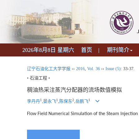
2026年8月8日 星期六
首页
期刊简介
辽宁石油化工大学学报
››
2016
,
Vol. 36
››
Issue (5)
: 33-37.
• 石油工程 •
稠油热采注蒸汽分配器的流场数值模拟
1
1
2
1
李丹丹
,
晏永飞
,
陈保东
,
岳鹏飞
Flow Field Numerical Simulation of the Steam Injection