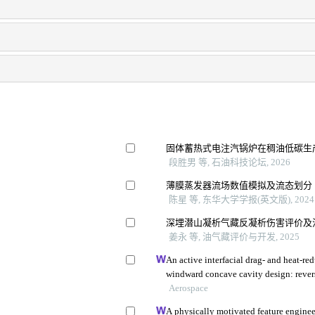
固体蓄热式电注汽锅炉在稠油低碳生
段胜男 等, 石油科技论坛, 2026
薄膜蒸发器流场数值模拟及流态划分
陈星 等, 东华大学学报(英文版), 2024
深埋潜山凝析气藏反凝析伤害评价及
姜永 等, 油气藏评价与开发, 2025
拟
An active interfacial drag- and heat-re
windward concave cavity design: revers
Aerospace
A physically motivated feature enginee