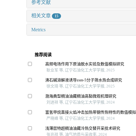
参考文献
相关文章
15
Metrics
推荐阅读
高频电场作用下原油脱水实验及数值模拟研究
耿业军 等, 辽宁石油化工大学学报, 2025
沸石碱溶解液诱导zsm⁃5分子筛水热合成研究
徐文琦 等, 辽宁石油化工大学学报, 2025
渤海典型稠油油藏稠油高黏微观机理研究
刘进祥 等, 辽宁石油化工大学学报, 2024
富氢甲烷直接火焰冲击加热带钢传热特性的数值模
严晓峰 等, 辽宁石油化工大学学报, 2024
浅薄层特超稠油油藏冷热交替开采技术研究
张兆祥 等, 油气地质与采收率, 2024