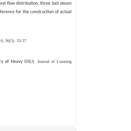
and flow distribution, three ball steam
eference for the construction of actual
5): 33-37.
ry of Heavy Oil
[J]. Journal of Liaoning