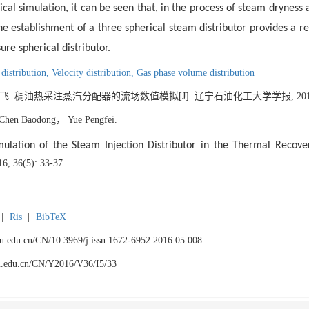
cal simulation, it can be seen that, in the process of steam dryness 
 The establishment of a three spherical steam distributor provides a r
re spherical distributor.
distribution,
Velocity distribution,
Gas phase volume distribution
 稠油热采注蒸汽分配器的流场数值模拟[J]. 辽宁石油化工大学学报, 2016, 36(
Chen Baodong， Yue Pengfei.
mulation of the Steam Injection
Distributor in the Thermal Recove
16, 36(5): 33-37.
|
Ris
|
BibTeX
npu.edu.cn/CN/10.3969/j.issn.1672-6952.2016.05.008
npu.edu.cn/CN/Y2016/V36/I5/33