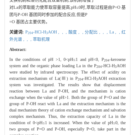
交换机制和溶剂化配合双重机制,该机制增强了
对La的萃取能力使萃取容量提高;pH≤0时,萃取过程是由P=O 基
团与P-OH 基团同时参加的配合反应,但是P
=O 基团占主要优势。
关键词:
P
-HCl-H
AOH ,
,
,
酸度 ,
,
分配比 ,
,
,
La ,
,
红
204
3
外光谱 ,
,
,
萃取机理
Abstract:
In the conditions of pH >1, 0<pH≤1 and pH<0, P
-kerosene
204
system and the organic phase loading La in the P
-HCl-H
AOH
204
3
were studied by infrared spectroscopy. The effect of acidity on
extraction mechanism of La(Ⅲ) in P
-HCl-H
AOH extraction
204
3
system was investigated. The results show that displacement
reaction between La and P-OH, and the mechanism is cation
exchange when the value of pH>1. Both the group of P=O and the
group of P-OH react with La and the extraction mechanism is the
dual mechanism theory of cation exchange mechanism and salvation
complex mechanism. Thus, the extraction capacity of La in the
condition of 0<pH≤1 is increased. When the value of pH≤0, the
two groups of P=O and P-OH, especially P=O, take part in the