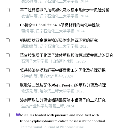
吴念初 等, 辽宁石油化工大学学报, 2024
基于过程模拟的加氢裂化吸收稳定系统定量风险分析
衣佳琳 等, 辽宁石油化工大学学报, 2024
Co掺杂la1.5ca0.5nio4+δ阴极材料的电化学性能
蒋靖 等, 辽宁石油化工大学学报, 2024
铜铝层状双金属生物炭吸附水体四环素的研究
唐雅妮 等, 辽宁石油化工大学学报, 2025
螯合胺型质子化离子液体萃取和溶解过渡金属盐的研究
石河子大学学报（自然科学版）, 2025
低共熔溶剂提取虾壳中虾青素工艺优化及机理初探
刘宇航 等, 南方水产科学, 2024
联吡啶二酰胺配体对u(vi)/mo(vi)的萃取分离及机理
修涛元 等, 哈尔滨工程大学学报, 2023
溶剂萃取法分离含铝磷酸废液中铝离子的工艺研究
生态产业科学与磷氟工程, 2024
Micelles loaded with puerarin and modified with
triphenylphosphonium cation possess mitochondrial
targeting and demonstrate enhanced protective effect
International Journal of Nanomedicine
against isoprenaline-induced h9c2 cells apoptosis