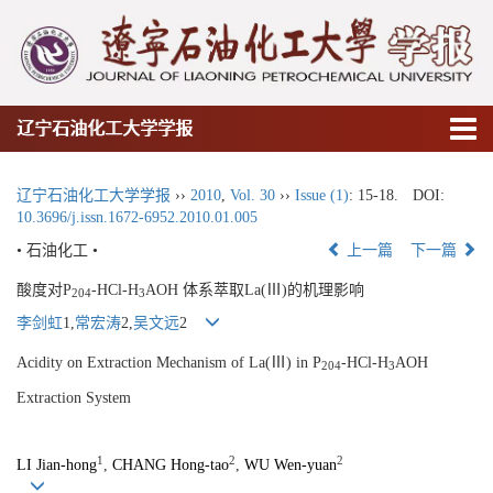
辽宁石油化工大学学报
辽宁石油化工大学学报
››
2010
,
Vol. 30
››
Issue (1)
: 15-18.
DOI:
10.3696/j.issn.1672-6952.2010.01.005
• 石油化工 •
上一篇
下一篇
酸度对P
-HCl-H
AOH 体系萃取La(Ⅲ)的机理影响
204
3
李剑虹
1,
常宏涛
2,
吴文远
2
Acidity on Extraction Mechanism of La(Ⅲ) in P
-HCl-H
AOH
204
3
Extraction System
1
2
2
LI Jian-hong
,
CHANG Hong-tao
,
WU Wen-yuan