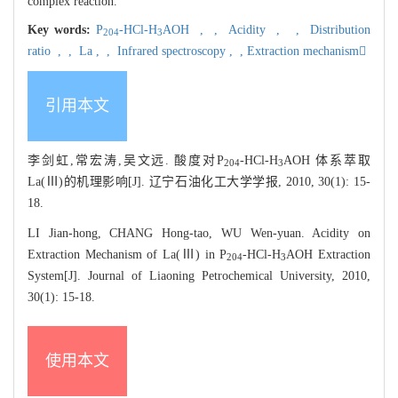
complex reaction.
Key words:
P
-HCl-H
AOH ,
,
Acidity ,
,
Distribution
204
3
ratio ,
,
La ,
,
Infrared spectroscopy ,
,
Extraction mechanism
引用本文
李剑虹,常宏涛,吴文远. 酸度对P
-HCl-H
AOH 体系萃取
204
3
La(Ⅲ)的机理影响[J]. 辽宁石油化工大学学报, 2010, 30(1): 15-
18.
LI Jian-hong, CHANG Hong-tao, WU Wen-yuan. Acidity on
Extraction Mechanism of La(Ⅲ) in P
-HCl-H
AOH Extraction
204
3
System[J]. Journal of Liaoning Petrochemical University, 2010,
30(1): 15-18.
使用本文