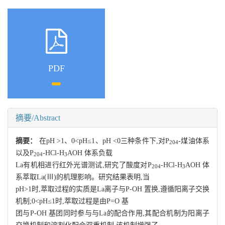
PDF
摘要/Abstract
摘要：
在pH >1、0<pH≤1、pH <0三种条件下,对P
-煤油体系
204
以及P
-HCl-H
AOH 体系负载
204
3
La有机相进行红外光谱测试,研究了酸度对P
-HCl-H
AOH 体
204
3
系萃取La(Ⅲ)的机理影响。研究结果表明,当
pH>1时,萃取过程的实质是La离子与P-OH 置换,遵循阳离子交换
机制;0<pH≤1时,萃取过程是由P=O 基
团与P-OH 基团同时参与与La的配合作用,其配合机制为阳离子